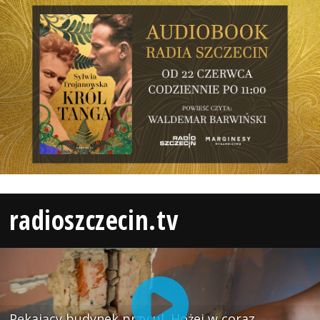
radioszczecin.tv
Pękający budynek przy ul. Hożej w coraz