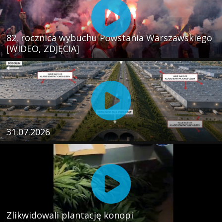
82. rocznica wybuchu Powstania Warszawskiego
[WIDEO, ZDJĘCIA]
31.07.2026
Zlikwidowali plantację konopi