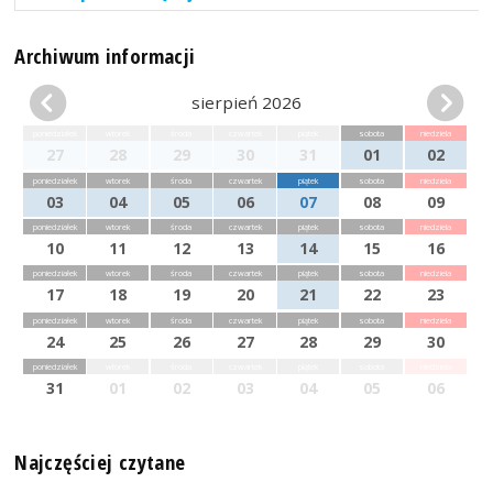
Archiwum informacji
sierpień 2026
poniedziałek
wtorek
środa
czwartek
piątek
sobota
niedziela
27
28
29
30
31
01
02
poniedziałek
wtorek
środa
czwartek
piątek
sobota
niedziela
03
04
05
06
07
08
09
poniedziałek
wtorek
środa
czwartek
piątek
sobota
niedziela
10
11
12
13
14
15
16
poniedziałek
wtorek
środa
czwartek
piątek
sobota
niedziela
17
18
19
20
21
22
23
poniedziałek
wtorek
środa
czwartek
piątek
sobota
niedziela
24
25
26
27
28
29
30
poniedziałek
wtorek
środa
czwartek
piątek
sobota
niedziela
31
01
02
03
04
05
06
Najczęściej czytane