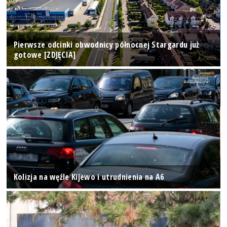
Pierwsze odcinki obwodnicy północnej Stargardu już
gotowe [ZDJĘCIA]
Kolizja na węźle Kijewo i utrudnienia na A6