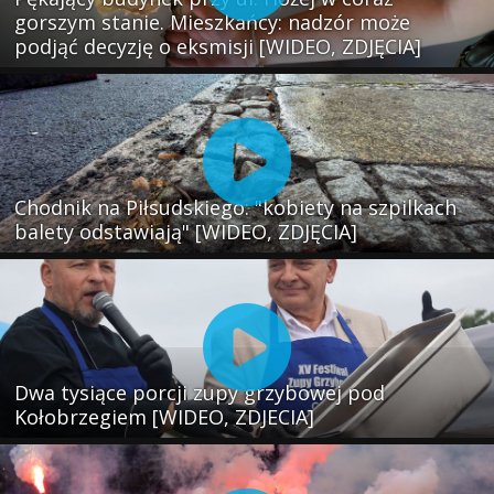
gorszym stanie. Mieszkańcy: nadzór może
podjąć decyzję o eksmisji [WIDEO, ZDJĘCIA]
Chodnik na Piłsudskiego: "kobiety na szpilkach
balety odstawiają" [WIDEO, ZDJĘCIA]
Dwa tysiące porcji zupy grzybowej pod
Kołobrzegiem [WIDEO, ZDJECIA]