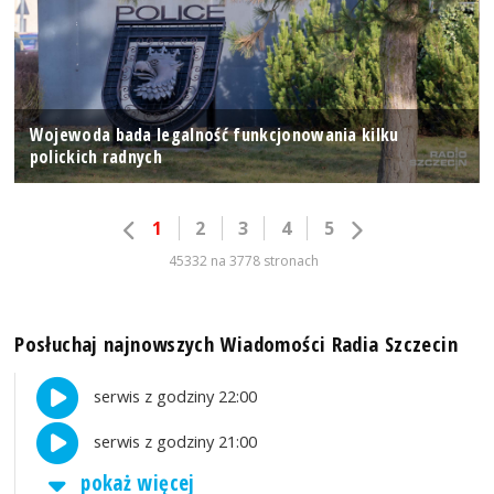
Wojewoda bada legalność funkcjonowania kilku
polickich radnych
1
2
3
4
5
45332 na 3778 stronach
Posłuchaj najnowszych Wiadomości Radia Szczecin
serwis z godziny 22:00
serwis z godziny 21:00
pokaż więcej