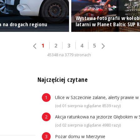
Wystawa fotografii w kołob
a na drogach regionu
latarni w Planet Baltic SUP 
1
2
3
4
5
45348 na 3779 stronach
n
Najczęściej czytane
Ulice w Szczecinie zalane, alerty prawie w
(od 01 sierpnia oglądane 8539 razy)
Akcja ratunkowa na jeziorze Głębokim w 
(od 02 sierpnia oglądane 4980 razy)
Pożar domu w Mierzynie