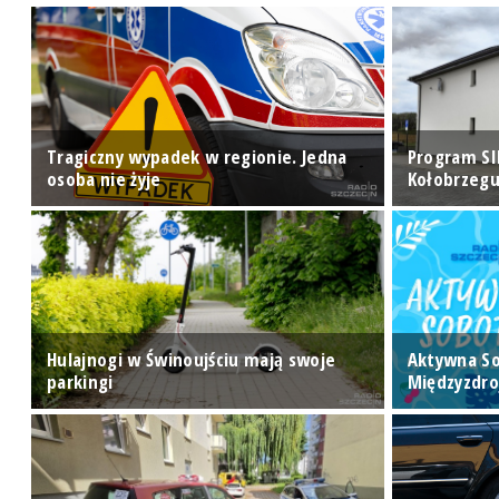
ry
Tragiczny wypadek w regionie. Jedna
Program SI
osoba nie żyje
Kołobrzegu
Hulajnogi w Świnoujściu mają swoje
Aktywna S
ej
parkingi
Międzyzdro