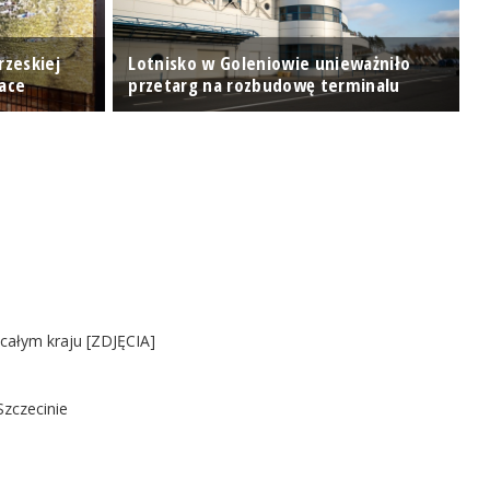
rzeskiej
Lotnisko w Goleniowie unieważniło
"
Race
przetarg na rozbudowę terminalu
k
 całym kraju [ZDJĘCIA]
Szczecinie