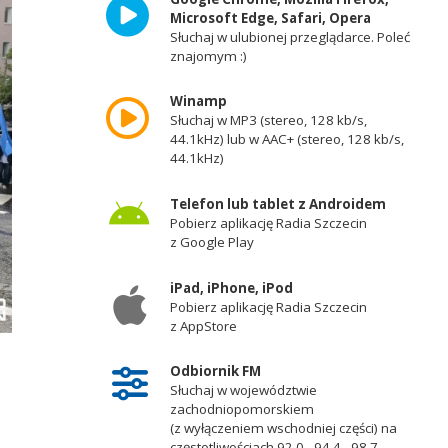
Microsoft Edge, Safari, Opera
Słuchaj w ulubionej przeglądarce. Poleć
znajomym :)
Winamp
Słuchaj w MP3 (stereo, 128 kb/s,
44.1kHz) lub w AAC+ (stereo, 128 kb/s,
44.1kHz)
Telefon lub tablet z Androidem
Pobierz aplikację Radia Szczecin
z Google Play
iPad, iPhone, iPod
Pobierz aplikację Radia Szczecin
z AppStore
Odbiornik FM
Słuchaj w województwie
zachodniopomorskiem
(z wyłączeniem wschodniej części) na
częstotliwościach 92,0 - 94,4 - 98,7 -