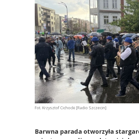
Fot. Krzysztof Cichocki [Radio Szczecin]
Barwna parada otworzyła stargar