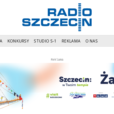
A
KONKURSY
STUDIO S-1
REKLAMA
O NAS
Autopromocja
Autopromocja
Reklama