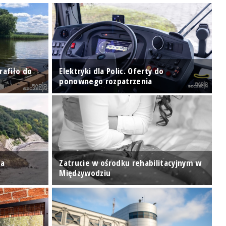
rafiło do
Elektryki dla Polic. Oferty do
W
ponownego rozpatrzenia
z
za
Zatrucie w ośrodku rehabilitacyjnym w
J
Międzywodziu
u