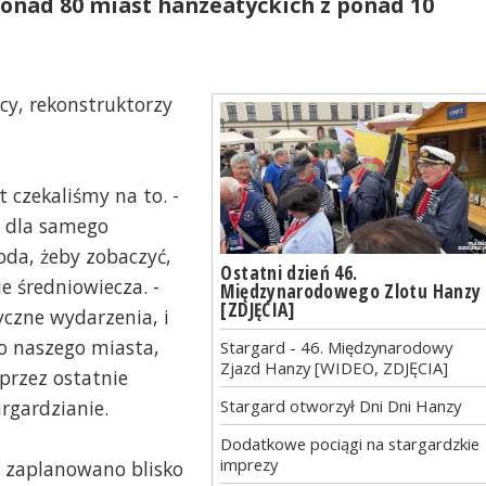
ponad 80 miast hanzeatyckich z ponad 10
cy, rekonstruktorzy
at czekaliśmy na to. -
o dla samego
oda, żeby zobaczyć,
Ostatni dzień 46.
e średniowiecza. -
Międzynarodowego Zlotu Hanzy
[ZDJĘCIA]
yczne wydarzenia, i
do naszego miasta,
Stargard - 46. Międzynarodowy
Zjazd Hanzy [WIDEO, ZDJĘCIA]
 przez ostatnie
argardzianie.
Stargard otworzył Dni Dni Hanzy
Dodatkowe pociągi na stargardzkie
imprezy
ie zaplanowano blisko