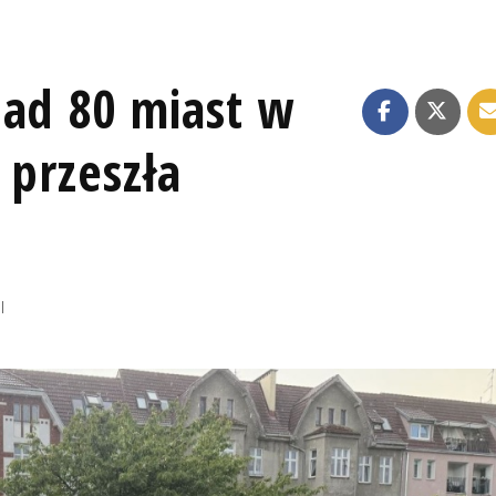
nad 80 miast w
 przeszła
I