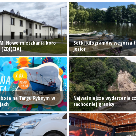
M. Nowe mieszkania koło
Setki kilogramów węgorza t
 [ZDJĘCIA]
jezior
obota na Targu Rybnym w
Najważniejsze wydarzenia z
jach
zachodniej granicy