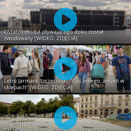
Ostatni moduł pływającego doku został
zwodowany [WIDEO, ZDJĘCIA]
Letni Jarmark Szczeciński. "Coś innego, aniżeli w
sklepach" [WIDEO, ZDJĘCIA]
Plac Orła Białego w przebudowie. Część
Szczecinian widzi głównie beton [WIDEO,