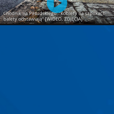
Chodnik na Piłsudskiego: "kobiety na szpilkach
balety odstawiają" [WIDEO, ZDJĘCIA]