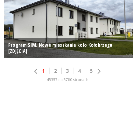
Program SIM. Nowe mieszkania koło Kołobrzegu
[ZDJĘCIA]
1
2
3
4
5
45357 na 3780 stronach