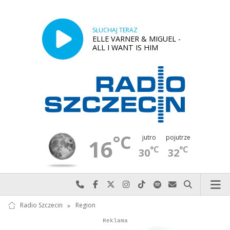
SŁUCHAJ TERAZ
ELLE VARNER & MIGUEL -
ALL I WANT IS HIM
°C
jutro
pojutrze
16
°C
°C
30
32
Najlepiej po prostu do nas zadzwoń
Odwiedź nas na Facebook-u
Odwiedź nas na X
Odwiedź nas na Instagram-ie
Odwiedź nas na TikTok-u
Szukaj nas na Spotify
Wyślij do nas w
Szukaj
Radio Szczecin
»
Region
Autopromocja
Reklama