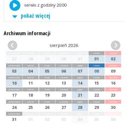
serwis z godziny 20:00
pokaż więcej
Archiwum informacji
sierpień 2026
poniedziałek
wtorek
środa
czwartek
piątek
sobota
niedziela
27
28
29
30
31
01
02
poniedziałek
wtorek
środa
czwartek
piątek
sobota
niedziela
03
04
05
06
07
08
09
poniedziałek
wtorek
środa
czwartek
piątek
sobota
niedziela
10
11
12
13
14
15
16
poniedziałek
wtorek
środa
czwartek
piątek
sobota
niedziela
17
18
19
20
21
22
23
poniedziałek
wtorek
środa
czwartek
piątek
sobota
niedziela
24
25
26
27
28
29
30
poniedziałek
wtorek
środa
czwartek
piątek
sobota
niedziela
31
01
02
03
04
05
06