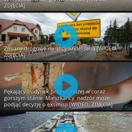
ZDJĘCIA]
Zmiany drogowe na ulicy Andersena [WIDEO,
ZDJĘCIA]
Pękający budynek przy ul. Hożej w coraz
gorszym stanie. Mieszkańcy: nadzór może
podjąć decyzję o eksmisji [WIDEO, ZDJĘCIA]