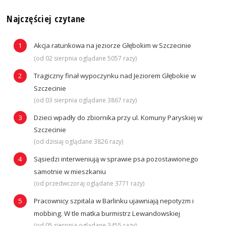
Najczęściej czytane
Akcja ratunkowa na jeziorze Głębokim w Szczecinie
(od 02 sierpnia oglądane 5057 razy)
Tragiczny finał wypoczynku nad Jeziorem Głębokie w
Szczecinie
(od 03 sierpnia oglądane 3867 razy)
Dzieci wpadły do zbiornika przy ul. Komuny Paryskiej w
Szczecinie
(od dzisiaj oglądane 3826 razy)
Sąsiedzi interweniują w sprawie psa pozostawionego
samotnie w mieszkaniu
(od przedwczoraj oglądane 3771 razy)
Pracownicy szpitala w Barlinku ujawniają nepotyzm i
mobbing. W tle matka burmistrz Lewandowskiej
(od 05 sierpnia oglądane 3455 razy)