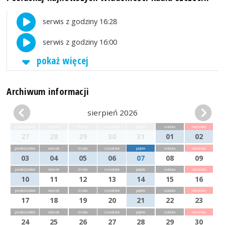
serwis z godziny 16:28
serwis z godziny 16:00
pokaż więcej
Archiwum informacji
sierpień 2026
poniedziałek
wtorek
środa
czwartek
piątek
sobota
niedziela
27
28
29
30
31
01
02
poniedziałek
wtorek
środa
czwartek
piątek
sobota
niedziela
03
04
05
06
07
08
09
poniedziałek
wtorek
środa
czwartek
piątek
sobota
niedziela
10
11
12
13
14
15
16
poniedziałek
wtorek
środa
czwartek
piątek
sobota
niedziela
17
18
19
20
21
22
23
poniedziałek
wtorek
środa
czwartek
piątek
sobota
niedziela
24
25
26
27
28
29
30