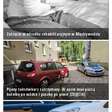
Zatrucie w ośrodku rehabilitacyjnym w Międzywodziu
Pijany taksówkarz zatrzymany. W aucie miał pustą
butelkę po wódce i puszkę po piwie [ZDJĘCIA]