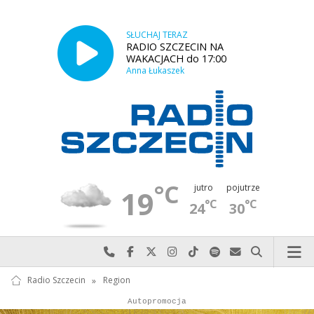
SŁUCHAJ TERAZ
RADIO SZCZECIN NA
WAKACJACH do 17:00
Anna Łukaszek
°C
jutro
pojutrze
19
°C
°C
24
30
Najlepiej po prostu do nas zadzwoń
Odwiedź nas na Facebook-u
Odwiedź nas na X
Odwiedź nas na Instagram-ie
Odwiedź nas na TikTok-u
Szukaj nas na Spotify
Wyślij do nas w
Szukaj
Radio Szczecin
»
Region
Autopromocja
Autopromocja
Reklama