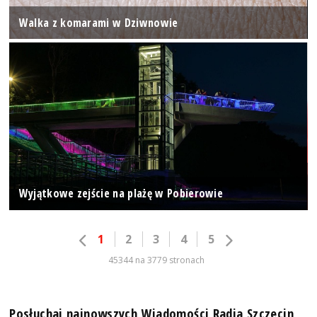
Walka z komarami w Dziwnowie
Wyjątkowe zejście na plażę w Pobierowie
1
2
3
4
5
45344 na 3779 stronach
Posłuchaj najnowszych Wiadomości Radia Szczecin