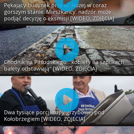
Pękający budynek przy ul. Hożej w coraz
gorszym stanie. Mieszkańcy: nadzór może
podjąć decyzję o eksmisji [WIDEO, ZDJĘCIA]
Chodnik na Piłsudskiego: "kobiety na szpilkach
balety odstawiają" [WIDEO, ZDJĘCIA]
Dwa tysiące porcji zupy grzybowej pod
Kołobrzegiem [WIDEO, ZDJECIA]