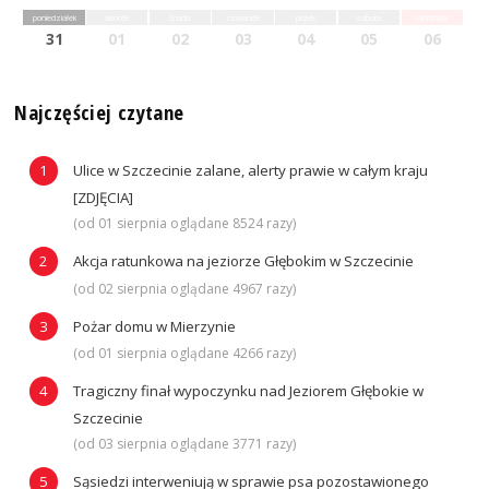
poniedziałek
wtorek
środa
czwartek
piątek
sobota
niedziela
31
01
02
03
04
05
06
Najczęściej czytane
Ulice w Szczecinie zalane, alerty prawie w całym kraju
[ZDJĘCIA]
(od 01 sierpnia oglądane 8524 razy)
Akcja ratunkowa na jeziorze Głębokim w Szczecinie
(od 02 sierpnia oglądane 4967 razy)
Pożar domu w Mierzynie
(od 01 sierpnia oglądane 4266 razy)
Tragiczny finał wypoczynku nad Jeziorem Głębokie w
Szczecinie
(od 03 sierpnia oglądane 3771 razy)
Sąsiedzi interweniują w sprawie psa pozostawionego