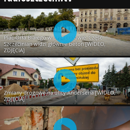
Plac Orła Białego w przebudowie. Część
Szczecinian widzi głównie beton [WIDEO,
ZDJĘCIA]
Zmiany drogowe na ulicy Andersena [WIDEO,
ZDJĘCIA]