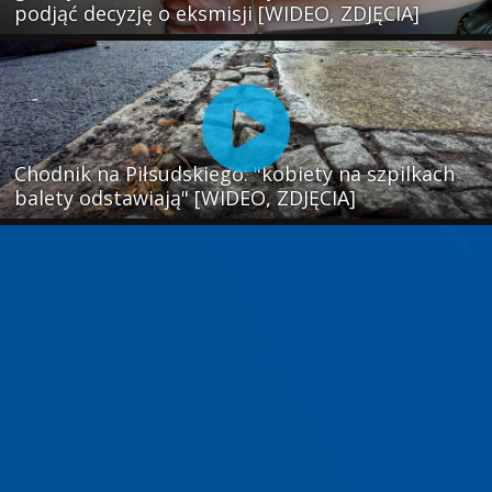
podjąć decyzję o eksmisji [WIDEO, ZDJĘCIA]
Chodnik na Piłsudskiego: "kobiety na szpilkach
balety odstawiają" [WIDEO, ZDJĘCIA]