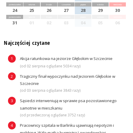
poniedziałek
wtorek
środa
czwartek
piątek
sobota
niedziela
24
25
26
27
28
29
30
poniedziałek
wtorek
środa
czwartek
piątek
sobota
niedziela
31
01
02
03
04
05
06
Najczęściej czytane
Akcja ratunkowa na jeziorze Głębokim w Szczecinie
(od 02 sierpnia oglądane 5034 razy)
Tragiczny finał wypoczynku nad Jeziorem Głębokie w
Szczecinie
(od 03 sierpnia oglądane 3843 razy)
Sąsiedzi interweniują w sprawie psa pozostawionego
samotnie w mieszkaniu
(od przedwczoraj oglądane 3752 razy)
Pracownicy szpitala w Barlinku ujawniają nepotyzm i
mobbing. W tle matka burmistrz Lewandowskiej