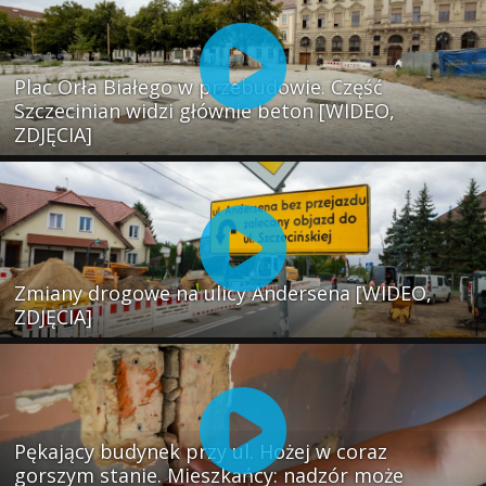
Plac Orła Białego w przebudowie. Część
Szczecinian widzi głównie beton [WIDEO,
ZDJĘCIA]
Zmiany drogowe na ulicy Andersena [WIDEO,
ZDJĘCIA]
Pękający budynek przy ul. Hożej w coraz
gorszym stanie. Mieszkańcy: nadzór może