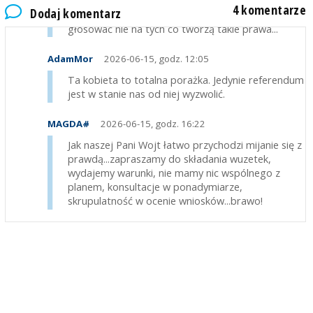
Następnym razem ludzie myślcie na kogo
4 komentarze
Dodaj komentarz
głosujecie w wyborach do Parlamentu - polecam
głosować nie na tych co tworzą takie prawa...
AdamMor
2026-06-15, godz. 12:05
Ta kobieta to totalna porażka. Jedynie referendum
jest w stanie nas od niej wyzwolić.
MAGDA#
2026-06-15, godz. 16:22
Jak naszej Pani Wojt łatwo przychodzi mijanie się z
prawdą...zapraszamy do składania wuzetek,
wydajemy warunki, nie mamy nic wspólnego z
planem, konsultacje w ponadymiarze,
skrupulatność w ocenie wniosków...brawo!