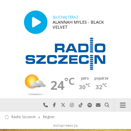
SŁUCHAJ TERAZ
ALANNAH MYLES - BLACK
VELVET
°C
jutro
pojutrze
24
°C
°C
30
32
Najlepiej po prostu do nas zadzwoń
Odwiedź nas na Facebook-u
Odwiedź nas na X
Odwiedź nas na Instagram-ie
Odwiedź nas na TikTok-u
Szukaj nas na Spotify
Wyślij do nas w
Szukaj
Radio Szczecin
»
Region
Autopromocja
Reklama