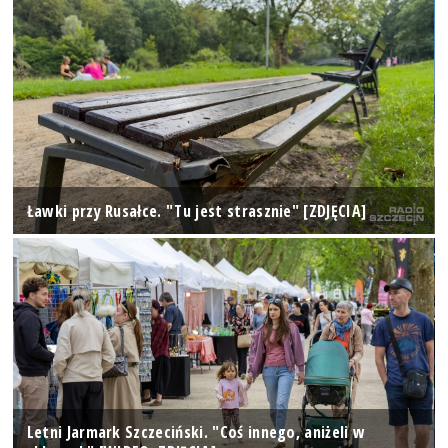
Ławki przy Rusałce. "Tu jest strasznie" [ZDJĘCIA]
Letni Jarmark Szczeciński. "Coś innego, aniżeli w