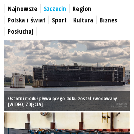
Najnowsze
Szczecin
Region
Polska i świat
Sport
Kultura
Biznes
Posłuchaj
Ostatni moduł pływającego doku został zwodowany
[WIDEO, ZDJĘCIA]