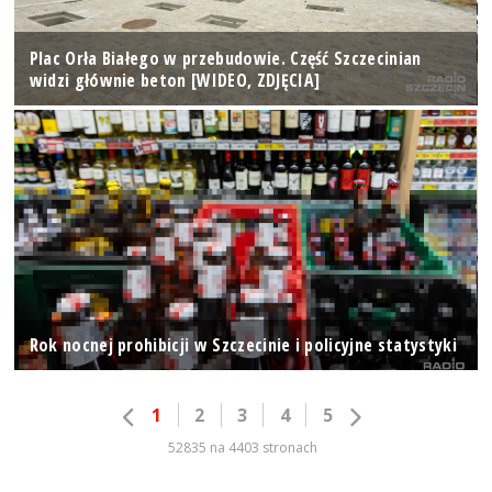
Plac Orła Białego w przebudowie. Część Szczecinian
widzi głównie beton [WIDEO, ZDJĘCIA]
Rok nocnej prohibicji w Szczecinie i policyjne statystyki
1
2
3
4
5
52835 na 4403 stronach