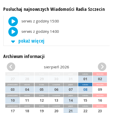
Posłuchaj najnowszych Wiadomości Radia Szczecin
serwis z godziny 15:00
serwis z godziny 14:00
pokaż więcej
Archiwum informacji
sierpień 2026
poniedziałek
wtorek
środa
czwartek
piątek
sobota
niedziela
27
28
29
30
31
01
02
poniedziałek
wtorek
środa
czwartek
piątek
sobota
niedziela
03
04
05
06
07
08
09
poniedziałek
wtorek
środa
czwartek
piątek
sobota
niedziela
10
11
12
13
14
15
16
poniedziałek
wtorek
środa
czwartek
piątek
sobota
niedziela
17
18
19
20
21
22
23