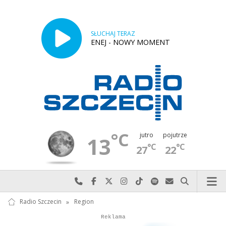
SŁUCHAJ TERAZ
ENEJ - NOWY MOMENT
°C
jutro
pojutrze
13
°C
°C
27
22
Najlepiej po prostu do nas zadzwoń
Odwiedź nas na Facebook-u
Odwiedź nas na X
Odwiedź nas na Instagram-ie
Odwiedź nas na TikTok-u
Szukaj nas na Spotify
Wyślij do nas w
Szukaj
Radio Szczecin
»
Region
Autopromocja
Reklama