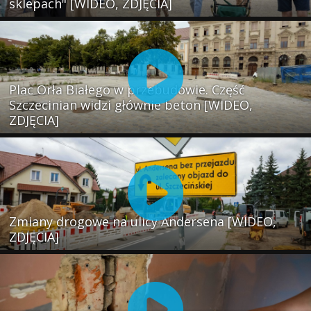
sklepach" [WIDEO, ZDJĘCIA]
Plac Orła Białego w przebudowie. Część
Szczecinian widzi głównie beton [WIDEO,
ZDJĘCIA]
Zmiany drogowe na ulicy Andersena [WIDEO,
ZDJĘCIA]