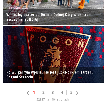
Wirtualny spacer po Dolinie Dolnej Odry w centrum
Szczecina [ZDJĘCIA]
Po wulgarnym wpisie, nie jest już członkiem zarządu
Pogoni Szczecin
1
2
3
4
5
52837 na 4404 stronach