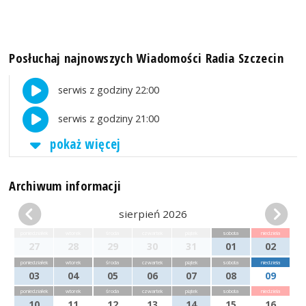
Posłuchaj najnowszych Wiadomości Radia Szczecin
serwis z godziny 22:00
serwis z godziny 21:00
pokaż więcej
Archiwum informacji
sierpień 2026
poniedziałek
wtorek
środa
czwartek
piątek
sobota
niedziela
27
28
29
30
31
01
02
poniedziałek
wtorek
środa
czwartek
piątek
sobota
niedziela
03
04
05
06
07
08
09
poniedziałek
wtorek
środa
czwartek
piątek
sobota
niedziela
10
11
12
13
14
15
16