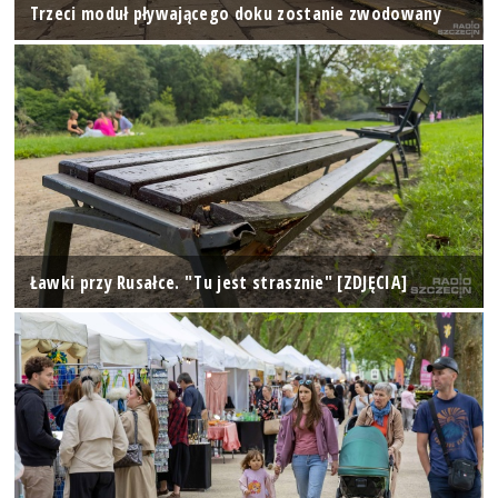
Trzeci moduł pływającego doku zostanie zwodowany
Ławki przy Rusałce. "Tu jest strasznie" [ZDJĘCIA]