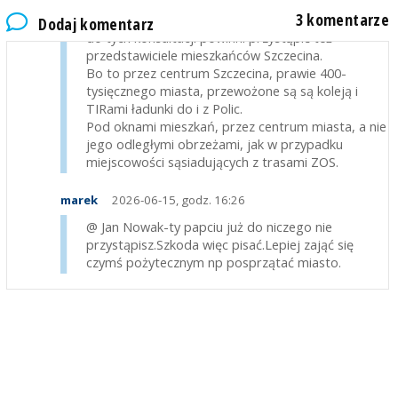
Jan Nowak
2026-06-15, godz. 12:16
3 komentarze
Dodaj komentarz
do tych konsultacji powinni przystąpić też
przedstawiciele mieszkańców Szczecina.
Bo to przez centrum Szczecina, prawie 400-
tysięcznego miasta, przewożone są są koleją i
TIRami ładunki do i z Polic.
Pod oknami mieszkań, przez centrum miasta, a nie
jego odległymi obrzeżami, jak w przypadku
miejscowości sąsiadujących z trasami ZOS.
marek
2026-06-15, godz. 16:26
@ Jan Nowak-ty papciu już do niczego nie
przystąpisz.Szkoda więc pisać.Lepiej zająć się
czymś pożytecznym np posprzątać miasto.