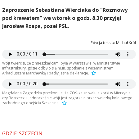
Zaproszenie Sebastiana Wierciaka do "Rozmowy
pod krawatem" we wtorek o godz. 8.30 przyjął
Jarosław Rzepa, poseł PSL.
Edycja tekstu: Michał Król
Wójt twierdzi, że z mieszkańcami była w Warszawie, w Ministerstwie
Infrastruktury, gdzie odbyło się m.in. spotkanie z wiceministrem
Arkadiuszem Marchewką i padły jasne deklaracje.
Magdalena Zagrodzka przekonuje, że ZOŚ-ka zniweluje korki w Mierzynie
czy Bezrzeczu. Jednocześnie wójt jest zagorzałą przeciwniczką kolejowego
zachodniego obejścia Szczecina.
AdamMor
2026-06-15, godz. 12:06
Bez kompetencji i totalna porażka. Referendum!
GDZIE: SZCZECIN