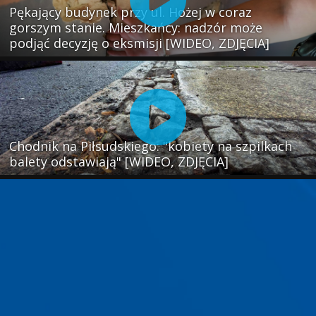
Pękający budynek przy ul. Hożej w coraz
gorszym stanie. Mieszkańcy: nadzór może
podjąć decyzję o eksmisji [WIDEO, ZDJĘCIA]
Chodnik na Piłsudskiego: "kobiety na szpilkach
balety odstawiają" [WIDEO, ZDJĘCIA]