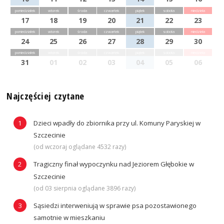
poniedziałek
wtorek
środa
czwartek
piątek
sobota
niedziela
17
18
19
20
21
22
23
poniedziałek
wtorek
środa
czwartek
piątek
sobota
niedziela
24
25
26
27
28
29
30
poniedziałek
wtorek
środa
czwartek
piątek
sobota
niedziela
31
01
02
03
04
05
06
Najczęściej czytane
Dzieci wpadły do zbiornika przy ul. Komuny Paryskiej w
Szczecinie
(od wczoraj oglądane 4532 razy)
Tragiczny finał wypoczynku nad Jeziorem Głębokie w
Szczecinie
(od 03 sierpnia oglądane 3896 razy)
Sąsiedzi interweniują w sprawie psa pozostawionego
samotnie w mieszkaniu