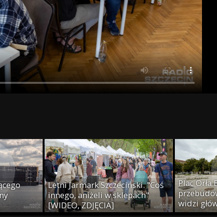
Plac Orła 
ącego
Letni Jarmark Szczeciński. "Coś
przebudow
ny
innego, aniżeli w sklepach"
widzi głó
[WIDEO, ZDJĘCIA]
ZDJĘCIA]