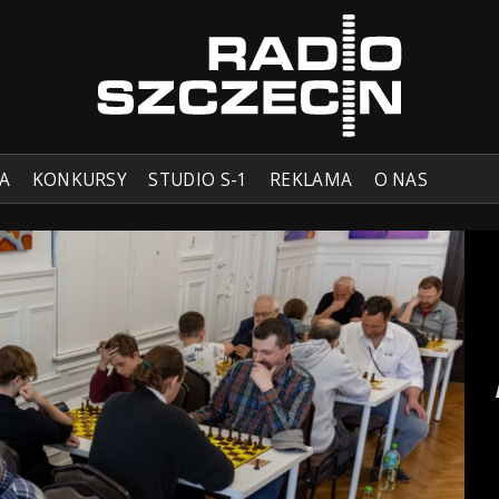
A
KONKURSY
STUDIO S-1
REKLAMA
O NAS