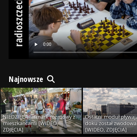
radioszczecin.tv
Najnowsze
NIEDZIELA Jarmark rozmowy z
Ostatni moduł pływaj
mieszkancami [WIDEO,
doku został zwodowa
ZDJĘCIA]
[WIDEO, ZDJĘCIA]