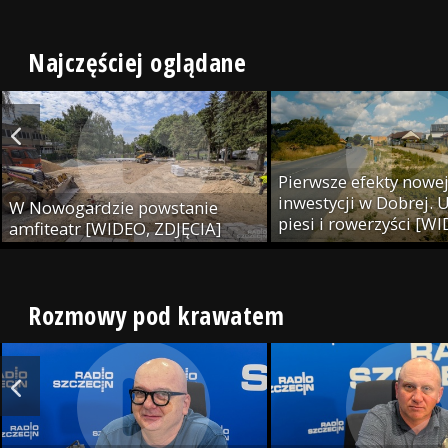
Najczęściej oglądane
Pierwsze efekty nowe
inwestycji w Dobrej. U
W Nowogardzie powstanie
piesi i rowerzyści [W
amfiteatr [WIDEO, ZDJĘCIA]
ZDJĘCIA]
Rozmowy pod krawatem