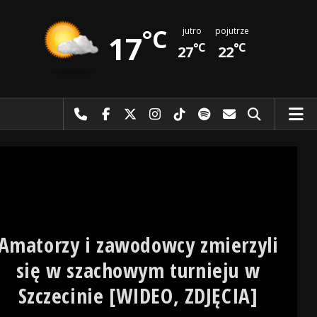
°C
jutro
pojutrze
17
°C
°C
27
22
Najlepiej po prostu do nas zadzwoń
Odwiedź nas na Facebook-u
Odwiedź nas na X
Odwiedź nas na Instagram-ie
Odwiedź nas na TikTok-u
Szukaj nas na Spotify
Wyślij do nas 
Szukaj
Amatorzy i zawodowcy zmierzyli
się w szachowym turnieju w
Szczecinie [WIDEO, ZDJĘCIA]