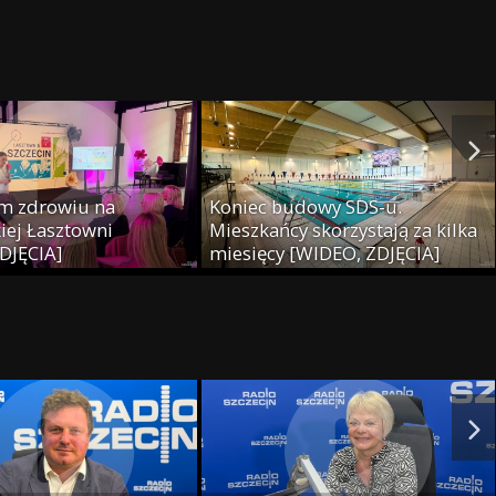
m zdrowiu na
Koniec budowy SDS-u.
iej Łasztowni
Mieszkańcy skorzystają za kilka
DJĘCIA]
miesięcy [WIDEO, ZDJĘCIA]