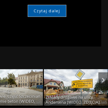
Czytaj dalej
Białego w
ie. Część Szczecinian
Zmiany drogowe na ulicy
wnie beton [WIDEO,
Andersena [WIDEO, ZDJĘCIA]