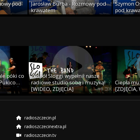
mowy pod
Jarosław Burba - Rozmowy pod
Szymon O
krawatem
pod kraw
le póki co
Zespół Sloggi wypełnił nasze
 Pukico…
radiowe studio sobą i muzyką!
Ciepła muz
[WIDEO, ZDJĘCIA]
[ZDJĘCIA,
radioszczecin.pl
radioszczecinextra.pl
radioszczecin.tv