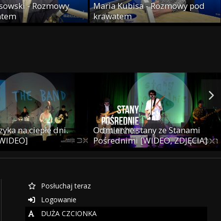
sowski - Rozmowy
Maria Kubisa - Rozmowy pod
atem
krawatem
yka na ciepłe dni.
Odmienne stany ze Stanami
 WIDEO]
Pośrednimi [WIDEO, ZDJĘCIA]
Posłuchaj teraz
Logowanie
DUŻA CZCIONKA