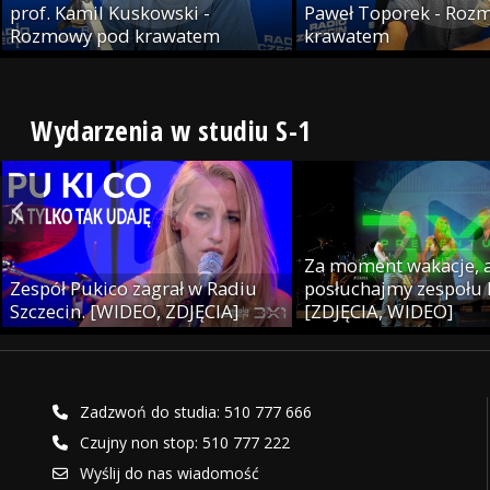
prof. Kamil Kuskowski -
Paweł Toporek - Roz
Rozmowy pod krawatem
krawatem
Wydarzenia w studiu S-1
Za moment wakacje, a
Zespół Pukico zagrał w Radiu
posłuchajmy zespołu
Szczecin. [WIDEO, ZDJĘCIA]
[ZDJĘCIA, WIDEO]
Zadzwoń do studia: 510 777 666
Czujny non stop: 510 777 222
Wyślij do nas wiadomość