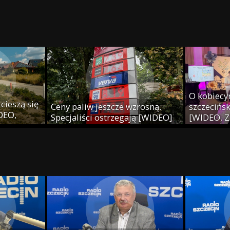
j
O kobiecy
cieszą się
Ceny paliw jeszcze wzrosną.
szczecińsk
IDEO,
Specjaliści ostrzegają [WIDEO]
[WIDEO, Z