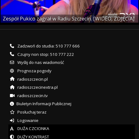
Zespół Pukico zagrał w Radiu Szczecin. [WIDEO, ZDJĘCIA]
Zadzwoń do studia: 510 777 666
Czujny non stop: 510 777 222
Wyślij do nas wiadomość
Prognoza pogody
radioszczecin.pl
radioszczecinextra.pl
radioszczecin.tv
Biuletyn Informacji Publicznej
Posłuchaj teraz
Logowanie
DUŻA CZCIONKA
DUŻY KONTRAST