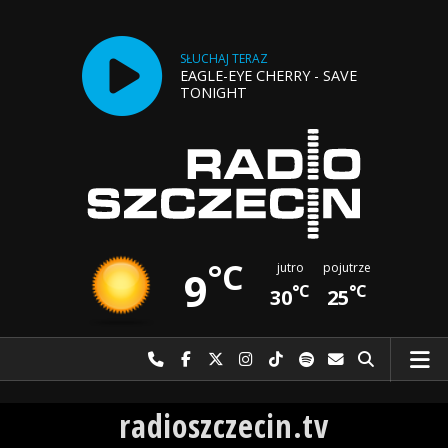
SŁUCHAJ TERAZ
EAGLE-EYE CHERRY - SAVE
TONIGHT
°C
jutro
pojutrze
9
°C
°C
30
25
Najlepiej po prostu do nas zadzwoń
Odwiedź nas na Facebook-u
Odwiedź nas na X
Odwiedź nas na Instagram-ie
Odwiedź nas na TikTok-u
Szukaj nas na Spotify
Wyślij do nas w
Szukaj
Radio Szczecin
radioszczecin.tv