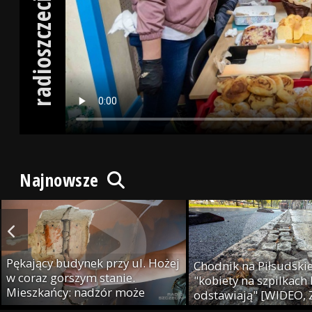
radioszczecin.tv
Najnowsze
Pękający budynek przy ul. Hożej
Chodnik na Piłsudski
w coraz gorszym stanie.
"kobiety na szpilkach 
Mieszkańcy: nadzór może
odstawiają" [WIDEO, 
podjąć decyzję o eksmisji