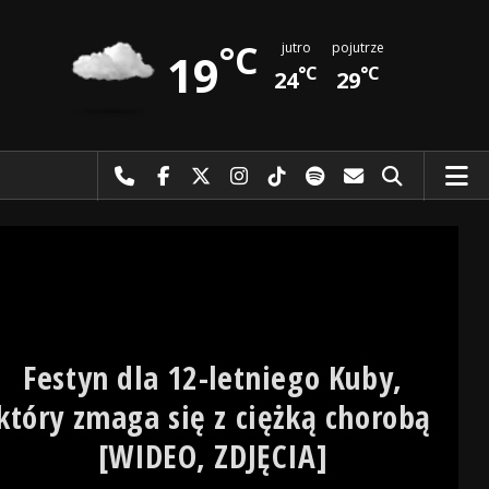
°C
jutro
pojutrze
19
°C
°C
24
29
Najlepiej po prostu do nas zadzwoń
Odwiedź nas na Facebook-u
Odwiedź nas na X
Odwiedź nas na Instagram-ie
Odwiedź nas na TikTok-u
Szukaj nas na Spotify
Wyślij do nas 
Szukaj
Festyn dla 12-letniego Kuby,
który zmaga się z ciężką chorobą
[WIDEO, ZDJĘCIA]