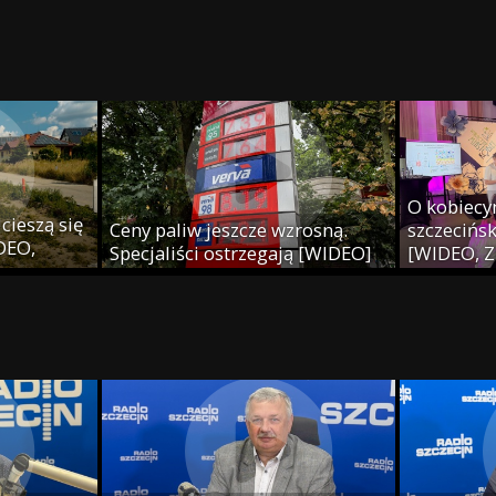
j
O kobiecy
cieszą się
Ceny paliw jeszcze wzrosną.
szczecińsk
IDEO,
Specjaliści ostrzegają [WIDEO]
[WIDEO, Z