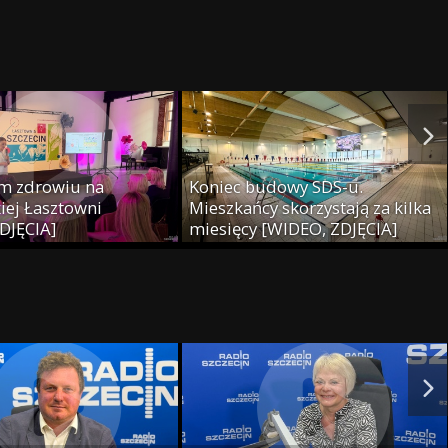
m zdrowiu na
Koniec budowy SDS-u.
iej Łasztowni
Mieszkańcy skorzystają za kilka
DJĘCIA]
miesięcy [WIDEO, ZDJĘCIA]