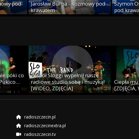
mowy pod
Jarosław Burba - Rozmowy pod
Szymon O
krawatem
pod kraw
le póki co
Zespół Sloggi wypełnił nasze
 Pukico…
radiowe studio sobą i muzyką!
Ciepła muz
[WIDEO, ZDJĘCIA]
[ZDJĘCIA,
radioszczecin.pl
radioszczecinextra.pl
radioszczecin.tv