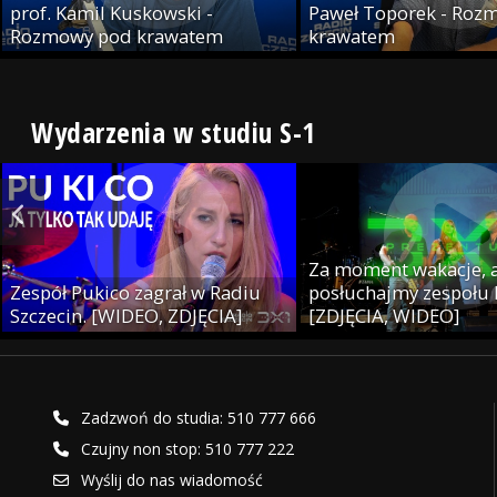
prof. Kamil Kuskowski -
Paweł Toporek - Roz
Rozmowy pod krawatem
krawatem
Wydarzenia w studiu S-1
Za moment wakacje, a
Zespół Pukico zagrał w Radiu
posłuchajmy zespołu
Szczecin. [WIDEO, ZDJĘCIA]
[ZDJĘCIA, WIDEO]
Zadzwoń do studia: 510 777 666
Czujny non stop: 510 777 222
Wyślij do nas wiadomość