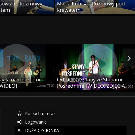
sowski - Rozmowy
Maria Kubisa - Rozmowy pod
atem
krawatem
yka na ciepłe dni.
Odmienne stany ze Stanami
 WIDEO]
Pośrednimi [WIDEO, ZDJĘCIA]
Posłuchaj teraz
Logowanie
DUŻA CZCIONKA