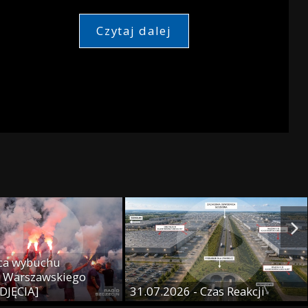
Czytaj dalej
ica wybuchu
a Warszawskiego
DJĘCIA]
31.07.2026 - Czas Reakcji