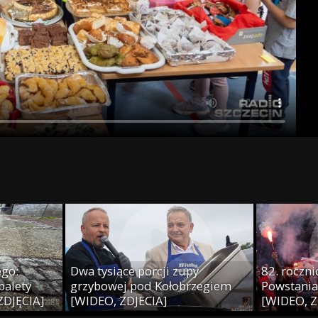
ego:
Dwa tysiące porcji zupy
82. roczn
balety
grzybowej pod Kołobrzegiem
Powstani
ZDJĘCIA]
[WIDEO, ZDJECIA]
[WIDEO, Z