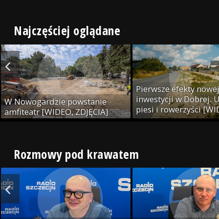
[WIDEO, ZDJĘCIA]
Najczęściej oglądane
Pierwsze efekty nowe
inwestycji w Dobrej. U
W Nowogardzie powstanie
piesi i rowerzyści [W
amfiteatr [WIDEO, ZDJĘCIA]
ZDJĘCIA]
Rozmowy pod krawatem