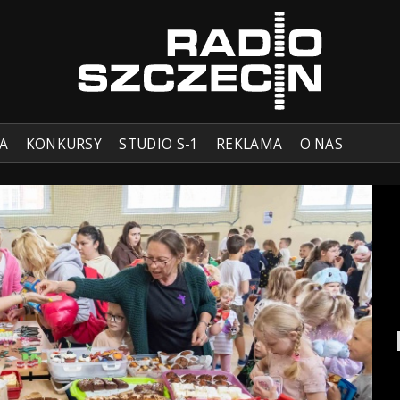
A
KONKURSY
STUDIO S-1
REKLAMA
O NAS