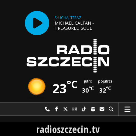
SŁUCHAJ TERAZ
MICHAEL CALFAN -
TREASURED SOUL
°C
jutro
pojutrze
23
°C
°C
30
32
Najlepiej po prostu do nas zadzwoń
Odwiedź nas na Facebook-u
Odwiedź nas na X
Odwiedź nas na Instagram-ie
Odwiedź nas na TikTok-u
Szukaj nas na Spotify
Wyślij do nas w
Szukaj
Radio Szczecin
radioszczecin.tv