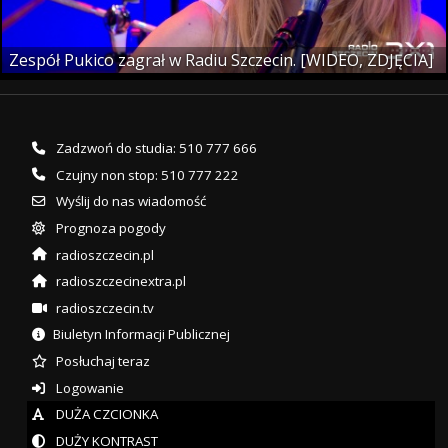
Zespół Pukico zagrał w Radiu Szczecin. [WIDEO, ZDJĘCIA]
Zadzwoń do studia: 510 777 666
Czujny non stop: 510 777 222
Wyślij do nas wiadomość
Prognoza pogody
radioszczecin.pl
radioszczecinextra.pl
radioszczecin.tv
Biuletyn Informacji Publicznej
Posłuchaj teraz
Logowanie
DUŻA CZCIONKA
DUŻY KONTRAST