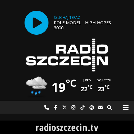
SŁUCHAJ TERAZ
ROLE MODEL - HIGH HOPES
3000
°C
jutro
pojutrze
19
°C
°C
22
23
Najlepiej po prostu do nas zadzwoń
Odwiedź nas na Facebook-u
Odwiedź nas na X
Odwiedź nas na Instagram-ie
Odwiedź nas na TikTok-u
Szukaj nas na Spotify
Wyślij do nas w
Szukaj
Radio Szczecin
radioszczecin.tv