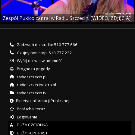
Zespół Pukico zagrał w Radiu Szczecin. [WIDEO, ZDJĘCIA]
Zadzwoń do studia: 510 777 666
Czujny non stop: 510 777 222
Wyślij do nas wiadomość
Prognoza pogody
radioszczecin.pl
radioszczecinextra.pl
radioszczecin.tv
Biuletyn Informacji Publicznej
Posłuchaj teraz
Logowanie
DUŻA CZCIONKA
DUŻY KONTRAST