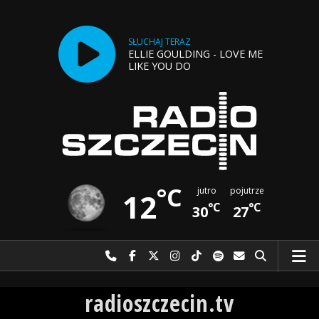
SŁUCHAJ TERAZ
ELLIE GOULDING - LOVE ME
LIKE YOU DO
°C
jutro
pojutrze
12
°C
°C
30
27
Najlepiej po prostu do nas zadzwoń
Odwiedź nas na Facebook-u
Odwiedź nas na X
Odwiedź nas na Instagram-ie
Odwiedź nas na TikTok-u
Szukaj nas na Spotify
Wyślij do nas w
Szukaj
Radio Szczecin
radioszczecin.tv