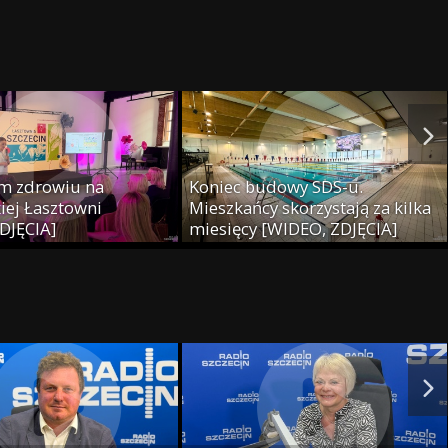
m zdrowiu na
Koniec budowy SDS-u.
iej Łasztowni
Mieszkańcy skorzystają za kilka
DJĘCIA]
miesięcy [WIDEO, ZDJĘCIA]