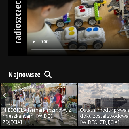
radioszczecin.tv
Najnowsze
NIEDZIELA Jarmark rozmowy z
Ostatni moduł pływaj
mieszkancami [WIDEO,
doku został zwodowa
ZDJĘCIA]
[WIDEO, ZDJĘCIA]