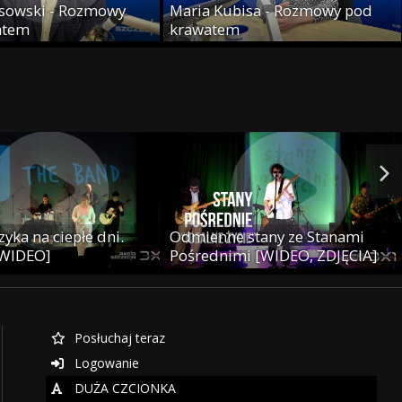
sowski - Rozmowy
Maria Kubisa - Rozmowy pod
atem
krawatem
yka na ciepłe dni.
Odmienne stany ze Stanami
 WIDEO]
Pośrednimi [WIDEO, ZDJĘCIA]
Posłuchaj teraz
Logowanie
DUŻA CZCIONKA