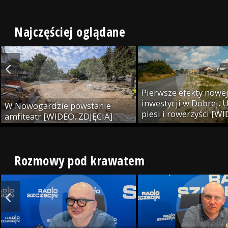
Najczęściej oglądane
Pierwsze efekty nowe
inwestycji w Dobrej. U
W Nowogardzie powstanie
piesi i rowerzyści [W
amfiteatr [WIDEO, ZDJĘCIA]
ZDJĘCIA]
Rozmowy pod krawatem