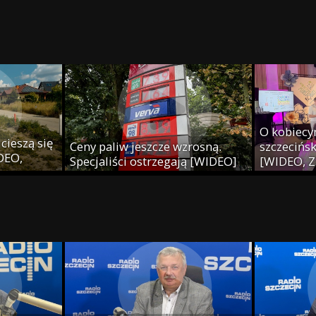
j
O kobiecy
cieszą się
Ceny paliw jeszcze wzrosną.
szczecińsk
IDEO,
Specjaliści ostrzegają [WIDEO]
[WIDEO, Z