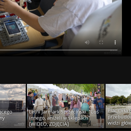
Plac Orła 
ącego
Letni Jarmark Szczeciński. "Coś
przebudow
ny
innego, aniżeli w sklepach"
widzi głó
[WIDEO, ZDJĘCIA]
ZDJĘCIA]