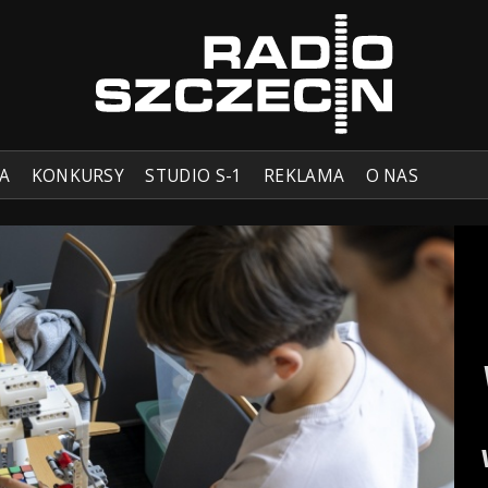
A
KONKURSY
STUDIO S-1
REKLAMA
O NAS