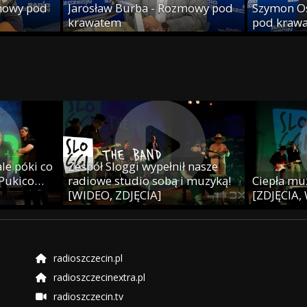
mowy pod
Jarosław Burba - Rozmowy pod
Szymon O
krawatem
pod kraw
le póki co
Zespół Sloggi wypełnił nasze
 Pukico…
radiowe studio sobą i muzyką!
Ciepła muz
[WIDEO, ZDJĘCIA]
[ZDJĘCIA,
radioszczecin.pl
radioszczecinextra.pl
radioszczecin.tv