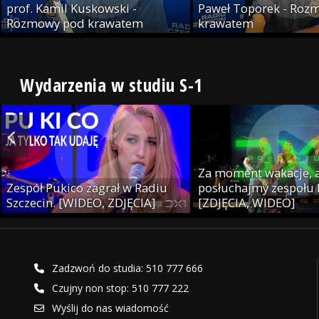
prof. Kamil Kuskowski -
Paweł Toporek - Roz
Rozmowy pod krawatem
krawatem
Wydarzenia w studiu S-1
Za moment wakacje, a
Zespół Pukico zagrał w Radiu
posłuchajmy zespołu
Szczecin. [WIDEO, ZDJĘCIA]
[ZDJĘCIA, WIDEO]
Zadzwoń do studia: 510 777 666
Czujny non stop: 510 777 222
Wyślij do nas wiadomość