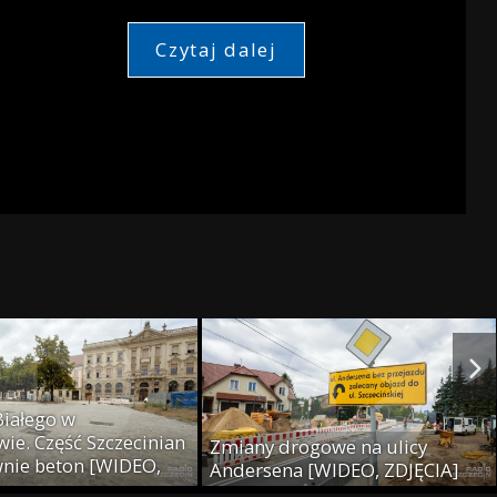
Czytaj dalej
Białego w
ie. Część Szczecinian
Zmiany drogowe na ulicy
wnie beton [WIDEO,
Andersena [WIDEO, ZDJĘCIA]