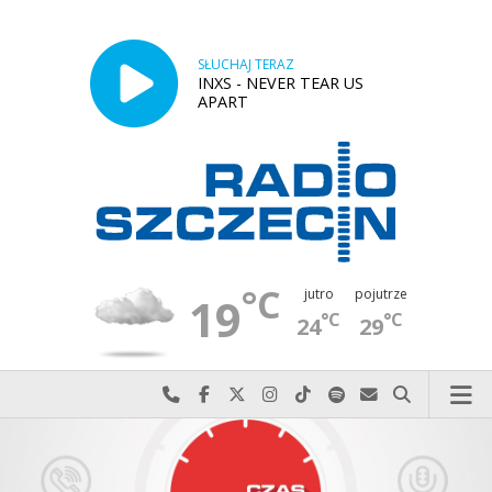
SŁUCHAJ TERAZ
INXS - NEVER TEAR US
APART
°C
jutro
pojutrze
19
°C
°C
24
29
Najlepiej po prostu do nas zadzwoń
Odwiedź nas na Facebook-u
Odwiedź nas na X
Odwiedź nas na Instagram-ie
Odwiedź nas na TikTok-u
Szukaj nas na Spotify
Wyślij do nas w
Szukaj