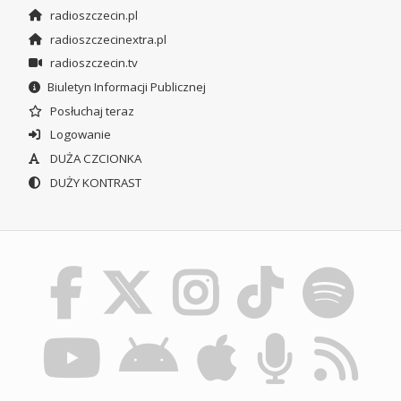
radioszczecin.pl
radioszczecinextra.pl
radioszczecin.tv
Biuletyn Informacji Publicznej
Posłuchaj teraz
Logowanie
DUŻA CZCIONKA
DUŻY KONTRAST