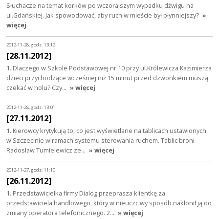
Słuchacze na temat korków po wczorajszym wypadku dźwigu na
ul.Gdańskiej. Jak spowodować, aby ruch w mieście był płynniejszy?
»
więcej
2012-11-28, godz. 13:12
[28.11.2012]
1. Dlaczego w Szkole Podstawowej nr 10 przy ul.Królewicza Kazimierza
dzieci przychodzące wcześniej niż 15 minut przed dzwonkiem muszą
czekać w holu? Czy…
» więcej
2012-11-28, godz. 13:01
[27.11.2012]
1. Kierowcy krytykują to, co jest wyświetlane na tablicach ustawionych
w Szczecinie w ramach systemu sterowania ruchem. Tablic broni
Radosław Tumielewicz ze…
» więcej
2012-11-27, godz. 11:10
[26.11.2012]
1. Przedstawicielka firmy Dialog przeprasza klientkę za
przedstawiciela handlowego, który w nieuczciwy sposób nakłonił ją do
zmiany operatora telefonicznego. 2…
» więcej