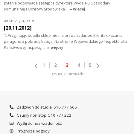
pytania odpowiada zastępca dyrektora Wydziału Gospodarki
Komunalnej i Ochrony Środowiska…
» więcej
2012-11-21, godz. 14:39
[20.11.2012]
1. Przyjmując butelki sklep nie ma prawa żądać od klienta okazania
paragonu z pobraną kaucją. Na stronie Wojewódzkiego Inspektoratu
Państwowej Inspekcji…
» więcej
1
2
3
4
5
325 na 33 stronach
Zadzwoń do studia: 510 777 666
Czujny non stop: 510 777 222
Wyślij do nas wiadomość
Prognoza pogody