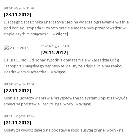
2012-11-26, godz. 11:29
[23.11.2012]
Dlaczego Szczecińska Energetyka Cieplna wyłącza ogrzewanie właśnie
pod koniec listopada? Czy tych prac nie można było przeprowadzić w
cieplejszych miesiącach?…
» więcej
2012-11-23, godz. 11:06
[23.11.2012]
Dziura i... nic ! Od ponad tygodnia domagam się w Zarządzie Dróg i
Transportu Miejskiego naprawy tej dziury ze zdjęcia i nie ma reakcji.
Pozdrawiam słuchaczka…
» więcej
2012-11-22, godz. 12:34
[22.11.2012]
Opinie słuchaczy w sprawie przygotowanego systemu opłat za wywóz
śmieci na podstawie ilości zużytej wody.
» więcej
2012-11-22, godz. 12:18
[21.11.2012]
Opłaty za wywóz śmieci na podstawie ilości zużytej zimnej wody - na