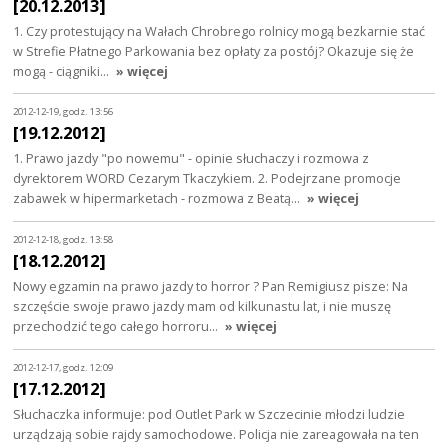
[20.12.2013]
1. Czy protestujący na Wałach Chrobrego rolnicy mogą bezkarnie stać
w Strefie Płatnego Parkowania bez opłaty za postój? Okazuje się że
mogą - ciągniki…
» więcej
2012-12-19, godz. 13:56
[19.12.2012]
1. Prawo jazdy "po nowemu" - opinie słuchaczy i rozmowa z
dyrektorem WORD Cezarym Tkaczykiem. 2. Podejrzane promocje
zabawek w hipermarketach - rozmowa z Beatą…
» więcej
2012-12-18, godz. 13:58
[18.12.2012]
Nowy egzamin na prawo jazdy to horror ? Pan Remigiusz pisze: Na
szczęście swoje prawo jazdy mam od kilkunastu lat, i nie muszę
przechodzić tego całego horroru…
» więcej
2012-12-17, godz. 12:09
[17.12.2012]
Słuchaczka informuje: pod Outlet Park w Szczecinie młodzi ludzie
urządzają sobie rajdy samochodowe. Policja nie zareagowała na ten