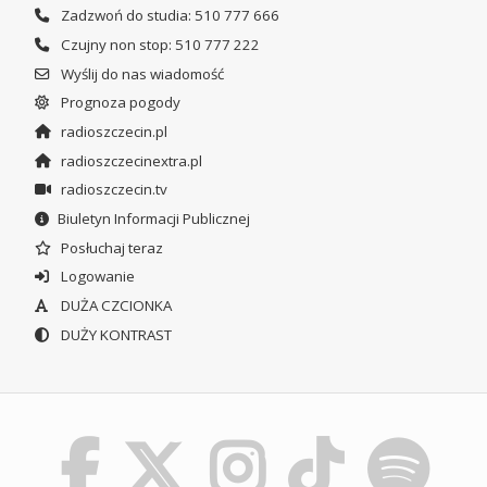
Zadzwoń do studia: 510 777 666
Czujny non stop: 510 777 222
Wyślij do nas wiadomość
Prognoza pogody
radioszczecin.pl
radioszczecinextra.pl
radioszczecin.tv
Biuletyn Informacji Publicznej
Posłuchaj teraz
Logowanie
DUŻA CZCIONKA
DUŻY KONTRAST