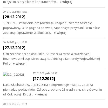
miejskim rzecznikiem konsumentów…
» więcej
2012-12-28, godz. 13:36
[28.12.2012]
1. ZDiTM - ustawienie drogowskazu i napis "Szwedt" zostanie
poprawiony. O ile pogoda pozwoli, zapadnięte przystanki w mieście
zostaną naprawione. 2. Słuchacz…
» więcej
2012-12-28, godz. 13:21
[27.12.2012]
Ostrzeżenie przed oszustką. Słuchaczka straciła 600 złotych.
Rozmowa z mł.asp. Mirosławą Rudzińską z Komendy Wojewódzkiej
Policji
» więcej
2012-12-28, godz. 10:55
[27.12.2012]
Nasz Słuchacz pisze: Jak ZDiTM kompromituje miasto... ...i to za
pieniądze podatników. Zdjęcie zrobione 23 grudnia na skrzyżowaniu
ul. Cukrowej i Drogi…
» więcej
2012-12-20, godz. 13:31