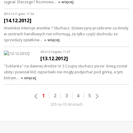
sygnał. Dlaczego? Rozmowa…
» więcej
2012-12-17, godz. 11:54
[14.12.2012]
Anielskie intencje aniołów ? Słuchacz: dziewczyny przebrane za Anioły
w centrach handlowych nie informują, że tylko część dochodu ze
sprzedaży opłatków…
» więcej
2012-12-14, godz. 11:07
[13.12.2012]
"Szklanka" na dawnej drodze nr 3 Czujny słuchacz pisze: śnieg został
ubity i powstał lód, ciężarówki nie mogły podjechać pod górkę, a tym
którym…
» więcej
1
2
3
4
5
325 na 33 stronach