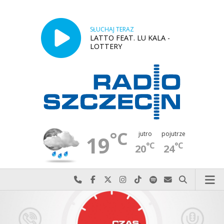
SŁUCHAJ TERAZ
LATTO FEAT. LU KALA -
LOTTERY
°C
jutro
pojutrze
19
°C
°C
20
24
Najlepiej po prostu do nas zadzwoń
Odwiedź nas na Facebook-u
Odwiedź nas na X
Odwiedź nas na Instagram-ie
Odwiedź nas na TikTok-u
Szukaj nas na Spotify
Wyślij do nas w
Szukaj