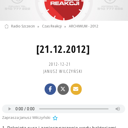
Radio Szczecin
»
Czas Reakcji
»
ARCHIWUM - 2012
[21.12.2012]
2012-12-21
JANUSZ WILCZYŃSKI
Zaprasza Janusz Wilczyński
1. Pęknięta rura i zanieczyszczenie wody bakteriami