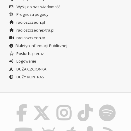
Wyślij do nas wiadomość
Prognoza pogody
radioszczecin.pl
radioszczecinextra.pl
radioszczecin.tv
Biuletyn Informacji Publicznej
Posłuchaj teraz
Logowanie
DUŻA CZCIONKA
DUŻY KONTRAST