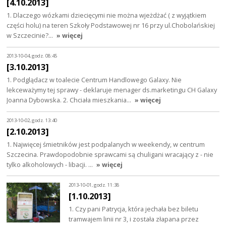
[4.10.2013]
1. Dlaczego wózkami dziecięcymi nie można wjeżdżać ( z wyjątkiem
części holu) na teren Szkoły Podstawowej nr 16 przy ul.Chobolańskiej
w Szczecinie?…
» więcej
2013-10-04, godz. 08:45
[3.10.2013]
1. Podglądacz w toalecie Centrum Handlowego Galaxy. Nie
lekceważymy tej sprawy - deklaruje menager ds.marketingu CH Galaxy
Joanna Dybowska. 2. Chciała mieszkania…
» więcej
2013-10-02, godz. 13:40
[2.10.2013]
1. Najwięcej śmietników jest podpalanych w weekendy, w centrum
Szczecina. Prawdopodobnie sprawcami są chuligani wracający z - nie
tylko alkoholowych - libacji. …
» więcej
2013-10-01, godz. 11:38
[1.10.2013]
1. Czy pani Patrycja, która jechała bez biletu
tramwajem linii nr 3, i została złapana przez