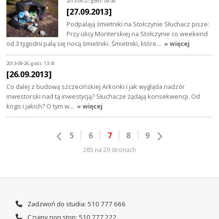
2013-09-27, godz. 09:38
[27.09.2013]
Podpalają śmietniki na Stołczynie Słuchacz pisze:
Przy ulicy Monterskiej na Stołczynie co weekend
od 3 tygodni palą się nocą śmietniki. Śmietniki, które…
» więcej
2013-09-26, godz. 13:41
[26.09.2013]
Co dalej z budową szczecińskiej Arkonki i jak wygląda nadzór
inwestorski nad tą inwestycją? Słuchacze żądają konsekwencji. Od
kogo i jakich? O tym w…
» więcej
5
6
7
8
9
285 na 29 stronach
Zadzwoń do studia: 510 777 666
Czujny non stop: 510 777 222