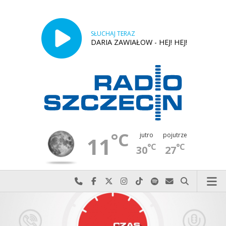
SŁUCHAJ TERAZ
DARIA ZAWIAŁOW - HEJ! HEJ!
°C
jutro
pojutrze
11
°C
°C
30
27
Najlepiej po prostu do nas zadzwoń
Odwiedź nas na Facebook-u
Odwiedź nas na X
Odwiedź nas na Instagram-ie
Odwiedź nas na TikTok-u
Szukaj nas na Spotify
Wyślij do nas w
Szukaj