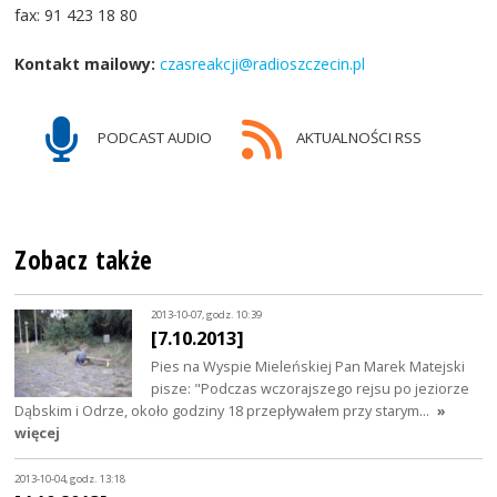
fax: 91 423 18 80
Kontakt mailowy:
czasreakcji@radioszczecin.pl
PODCAST AUDIO
AKTUALNOŚCI RSS
Zobacz także
2013-10-07, godz. 10:39
[7.10.2013]
Pies na Wyspie Mieleńskiej Pan Marek Matejski
pisze: "Podczas wczorajszego rejsu po jeziorze
Dąbskim i Odrze, około godziny 18 przepływałem przy starym…
»
więcej
2013-10-04, godz. 13:18