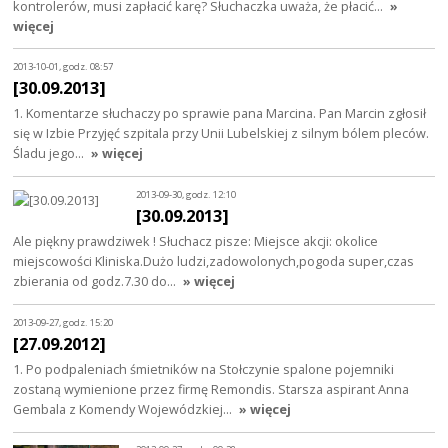
kontrolerów, musi zapłacić karę? Słuchaczka uważa, że płacić…
»
więcej
2013-10-01, godz. 08:57
[30.09.2013]
1. Komentarze słuchaczy po sprawie pana Marcina. Pan Marcin zgłosił
się w Izbie Przyjęć szpitala przy Unii Lubelskiej z silnym bólem pleców.
Śladu jego…
» więcej
2013-09-30, godz. 12:10
[30.09.2013]
Ale piękny prawdziwek ! Słuchacz pisze: Miejsce akcji: okolice
miejscowości Kliniska.Dużo ludzi,zadowolonych,pogoda super,czas
zbierania od godz.7.30 do…
» więcej
2013-09-27, godz. 15:20
[27.09.2012]
1. Po podpaleniach śmietników na Stołczynie spalone pojemniki
zostaną wymienione przez firmę Remondis. Starsza aspirant Anna
Gembala z Komendy Wojewódzkiej…
» więcej