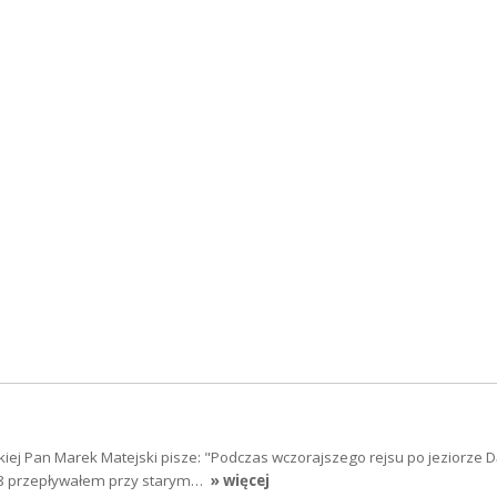
iej Pan Marek Matejski pisze: "Podczas wczorajszego rejsu po jeziorze D
18 przepływałem przy starym…
» więcej