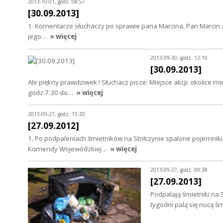
2013-10-01, godz. 08:57
[30.09.2013]
1. Komentarze słuchaczy po sprawie pana Marcina. Pan Marcin zgło
jego…
» więcej
2013-09-30, godz. 12:10
[30.09.2013]
Ale piękny prawdziwek ! Słuchacz pisze: Miejsce akcji: okolice 
godz.7.30 do…
» więcej
2013-09-27, godz. 15:20
[27.09.2012]
1. Po podpaleniach śmietników na Stołczynie spalone pojemnik
Komendy Wojewódzkiej…
» więcej
2013-09-27, godz. 09:38
[27.09.2013]
Podpalają śmietniki na 
tygodni palą się nocą śm