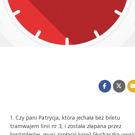
1. Czy pani Patrycja, która jechała bez biletu
tramwajem linii nr 3, i została złapana przez
kontrolerów, musi zapłacić karę? Słuchaczka uważ