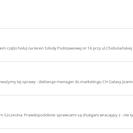
em części holu) na teren Szkoły Podstawowej nr 16 przy ul.Chobolańskiej
ceważymy tej sprawy - deklaruje menager ds.marketingu CH Galaxy Joan
m Szczecina. Prawdopodobnie sprawcami są chuligani wracający z - nie ty