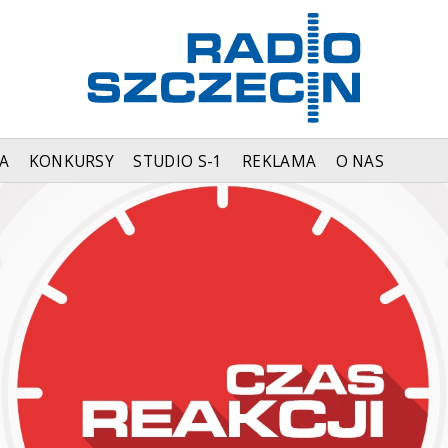
A
KONKURSY
STUDIO S-1
REKLAMA
O NAS