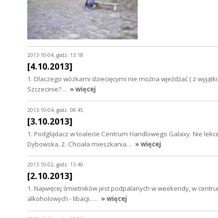
2013-10-04, godz. 13:18
[4.10.2013]
1. Dlaczego wózkami dziecięcymi nie można wjeżdżać ( z wyjątki
Szczecinie?…
» więcej
2013-10-04, godz. 08:45
[3.10.2013]
1. Podglądacz w toalecie Centrum Handlowego Galaxy. Nie lek
Dybowska. 2. Chciała mieszkania…
» więcej
2013-10-02, godz. 13:40
[2.10.2013]
1. Najwięcej śmietników jest podpalanych w weekendy, w centru
alkoholowych - libacji. …
» więcej