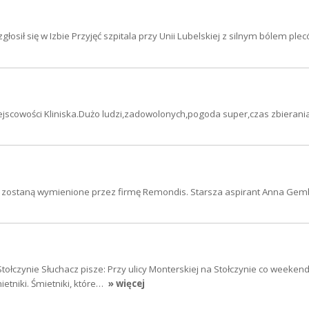
sił się w Izbie Przyjęć szpitala przy Unii Lubelskiej z silnym bólem plec
miejscowości Kliniska.Dużo ludzi,zadowolonych,pogoda super,czas zbierani
i zostaną wymienione przez firmę Remondis. Starsza aspirant Anna Gem
Stołczynie Słuchacz pisze: Przy ulicy Monterskiej na Stołczynie co weeken
ietniki. Śmietniki, które…
» więcej