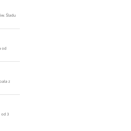
ów. Śladu
a od
bala z
d od 3