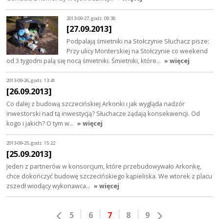
2013-09-27, godz. 09:38
[27.09.2013]
Podpalają śmietniki na Stołczynie Słuchacz pisze:
Przy ulicy Monterskiej na Stołczynie co weekend
od 3 tygodni palą się nocą śmietniki. Śmietniki, które…
» więcej
2013-09-26, godz. 13:41
[26.09.2013]
Co dalej z budową szczecińskiej Arkonki i jak wygląda nadzór
inwestorski nad tą inwestycją? Słuchacze żądają konsekwencji. Od
kogo i jakich? O tym w…
» więcej
2013-09-25, godz. 15:22
[25.09.2013]
Jeden z partnerów w konsorcjum, które przebudowywało Arkonkę,
chce dokończyć budowę szczecińskiego kąpieliska. We wtorek z placu
zszedł wiodący wykonawca…
» więcej
5
6
7
8
9