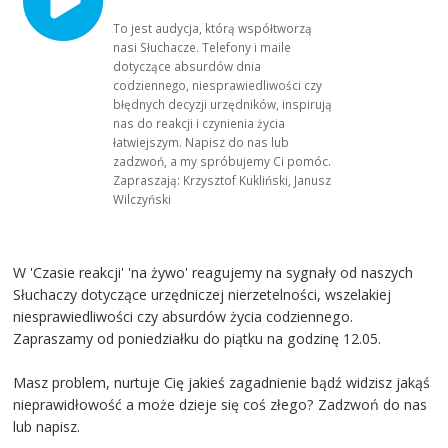
To jest audycja, którą współtworzą
nasi Słuchacze. Telefony i maile
dotyczące absurdów dnia
codziennego, niesprawiedliwości czy
błędnych decyzji urzędników, inspirują
nas do reakcji i czynienia życia
łatwiejszym. Napisz do nas lub
zadzwoń, a my spróbujemy Ci pomóc.
Zapraszają: Krzysztof Kukliński, Janusz
Wilczyński
W 'Czasie reakcji' 'na żywo' reagujemy na sygnały od naszych
Słuchaczy dotyczące urzędniczej nierzetelności, wszelakiej
niesprawiedliwości czy absurdów życia codziennego.
Zapraszamy od poniedziałku do piątku na godzinę 12.05.
Masz problem, nurtuje Cię jakieś zagadnienie bądź widzisz jakąś
nieprawidłowość a może dzieje się coś złego? Zadzwoń do nas
lub napisz.