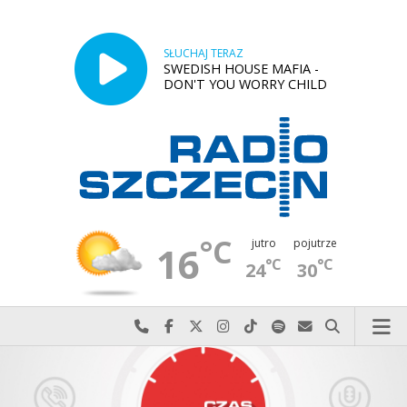
SŁUCHAJ TERAZ
SWEDISH HOUSE MAFIA -
DON'T YOU WORRY CHILD
°C
jutro
pojutrze
16
°C
°C
24
30
Najlepiej po prostu do nas zadzwoń
Odwiedź nas na Facebook-u
Odwiedź nas na X
Odwiedź nas na Instagram-ie
Odwiedź nas na TikTok-u
Szukaj nas na Spotify
Wyślij do nas w
Szukaj