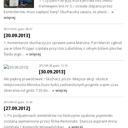
1. Czy pani Patrycja, która jechała bez biletu
tramwajem linii nr 3, i została złapana przez
kontrolerów, musi zapłacić karę? Słuchaczka uważa, że płacić…
»
więcej
2013-10-01, godz. 08:57
[30.09.2013]
1. Komentarze słuchaczy po sprawie pana Marcina. Pan Marcin zgłosił
się w Izbie Przyjęć szpitala przy Unii Lubelskiej z silnym bólem pleców.
Śladu jego…
» więcej
2013-09-30, godz. 12:10
[30.09.2013]
Ale piękny prawdziwek ! Słuchacz pisze: Miejsce akcji: okolice
miejscowości Kliniska.Dużo ludzi,zadowolonych,pogoda super,czas
zbierania od godz.7.30 do…
» więcej
2013-09-27, godz. 15:20
[27.09.2012]
1. Po podpaleniach śmietników na Stołczynie spalone pojemniki
zostaną wymienione przez firmę Remondis. Starsza aspirant Anna
Gembala z Komendy Wojewódzkiej…
» więcej