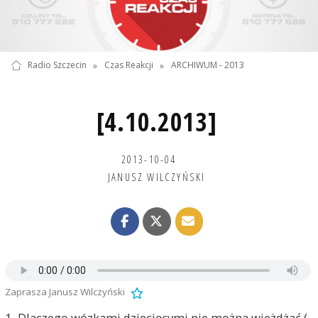
Radio Szczecin
»
Czas Reakcji
»
ARCHIWUM - 2013
[4.10.2013]
2013-10-04
JANUSZ WILCZYŃSKI
Zaprasza Janusz Wilczyński
1. Dlaczego wózkami dziecięcymi nie można wjeżdżać (