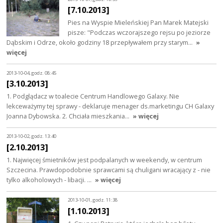
[7.10.2013]
Pies na Wyspie Mieleńskiej Pan Marek Matejski
pisze: "Podczas wczorajszego rejsu po jeziorze
Dąbskim i Odrze, około godziny 18 przepływałem przy starym…
»
więcej
2013-10-04, godz. 08:45
[3.10.2013]
1. Podglądacz w toalecie Centrum Handlowego Galaxy. Nie
lekceważymy tej sprawy - deklaruje menager ds.marketingu CH Galaxy
Joanna Dybowska. 2. Chciała mieszkania…
» więcej
2013-10-02, godz. 13:40
[2.10.2013]
1. Najwięcej śmietników jest podpalanych w weekendy, w centrum
Szczecina. Prawdopodobnie sprawcami są chuligani wracający z - nie
tylko alkoholowych - libacji. …
» więcej
2013-10-01, godz. 11:38
[1.10.2013]