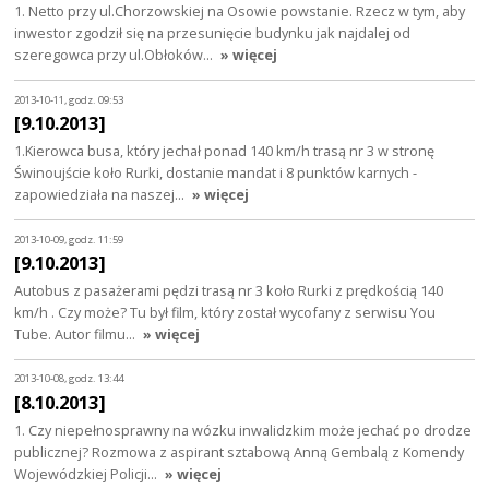
1. Netto przy ul.Chorzowskiej na Osowie powstanie. Rzecz w tym, aby
inwestor zgodził się na przesunięcie budynku jak najdalej od
szeregowca przy ul.Obłoków…
» więcej
2013-10-11, godz. 09:53
[9.10.2013]
1.Kierowca busa, który jechał ponad 140 km/h trasą nr 3 w stronę
Świnoujście koło Rurki, dostanie mandat i 8 punktów karnych -
zapowiedziała na naszej…
» więcej
2013-10-09, godz. 11:59
[9.10.2013]
Autobus z pasażerami pędzi trasą nr 3 koło Rurki z prędkością 140
km/h . Czy może? Tu był film, który został wycofany z serwisu You
Tube. Autor filmu…
» więcej
2013-10-08, godz. 13:44
[8.10.2013]
1. Czy niepełnosprawny na wózku inwalidzkim może jechać po drodze
publicznej? Rozmowa z aspirant sztabową Anną Gembalą z Komendy
Wojewódzkiej Policji…
» więcej