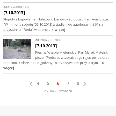
2013-10-08, godz. 13:19
[7.10.2013]
Kłopoty z kupowaniem biletów u kierowcy autobusu Pani Ania pisze:
"W minioną sobotę (05-10-2013) wsiadłam do autobusu linii 61 na
przystanku " Reda" w stronę…
» więcej
2013-10-07, godz. 10:39
[7.10.2013]
Pies na Wyspie Mieleńskiej Pan Marek Matejski
pisze: "Podczas wczorajszego rejsu po jeziorze
Dąbskim i Odrze, około godziny 18 przepływałem przy starym…
»
więcej
4
5
6
7
8
285 na 29 stronach