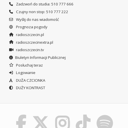
Zadzwoń do studia: 510 777 666
Czujny non stop: 510 777 222
Wyślij do nas wiadomość
Prognoza pogody
radioszczecin.pl
radioszczecinextra.pl
radioszczecin.tv
Biuletyn Informacji Publicznej
Posłuchaj teraz
Logowanie
DUŻA CZCIONKA
DUŻY KONTRAST