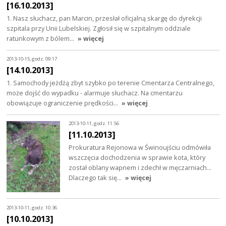
[16.10.2013]
1. Nasz słuchacz, pan Marcin, przesłał oficjalną skargę do dyrekcji
szpitala przy Unii Lubelskiej. Zgłosił się w szpitalnym oddziale
ratunkowym z bólem…
» więcej
2013-10-15, godz. 09:17
[14.10.2013]
1. Samochody jeżdżą zbyt szybko po terenie Cmentarza Centralnego,
może dojść do wypadku - alarmuje słuchacz. Na cmentarzu
obowiązuje ograniczenie prędkości…
» więcej
2013-10-11, godz. 11:56
[11.10.2013]
Prokuratura Rejonowa w Świnoujściu odmówiła
wszczęcia dochodzenia w sprawie kota, który
został oblany wapnem i zdechł w męczarniach...
Dlaczego tak się…
» więcej
2013-10-11, godz. 10:36
[10.10.2013]