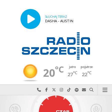
SŁUCHAJ TERAZ
DASHA - AUSTIN
°C
jutro
pojutrze
20
°C
°C
27
22
Najlepiej po prostu do nas zadzwoń
Odwiedź nas na Facebook-u
Odwiedź nas na X
Odwiedź nas na Instagram-ie
Odwiedź nas na TikTok-u
Szukaj nas na Spotify
Wyślij do nas w
Szukaj