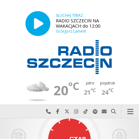
SŁUCHAJ TERAZ
RADIO SZCZECIN NA
WAKACJACH do 12:00
Grzegorz Lament
°C
jutro
pojutrze
20
°C
°C
21
24
Najlepiej po prostu do nas zadzwoń
Odwiedź nas na Facebook-u
Odwiedź nas na X
Odwiedź nas na Instagram-ie
Odwiedź nas na TikTok-u
Szukaj nas na Spotify
Wyślij do nas w
Szukaj