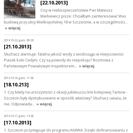
[22.10.2013]
Cisy w niebezpieczeństwie Pan Mateusz
Markiewicz pisze: Chciałbym zainteresować Was
budową przy ulicy Wielkopolskiej 18 w Szczecinie, a w szczególności…
» więcej
2013-10-22, godz. 09:29
[21.10.2013]
Słuchacz alarmuje: fatalna jakość wody z wodociągu w miejscowości
Piasek koło Cedyni. Czy są powody do niepokoju? Rozmowa z
Państwowym Powiatowym Inspektorem…
» więcej
2013-10-18, godz. 11:58
[18.10.213]
1. Czy bilety na uroczystości z okazji jubileuszu linii kolejowej Tantow -
Szczecin były dystrybuowane w sposób właściwy? Słuchacz uważa, że
nie. Odpowiada…
» więcej
2013-10-17, godz. 13:58
[17.10.2013]
1. Szczecin przystępuje do programu KAWKA. Dzięki dofinansowaniu z