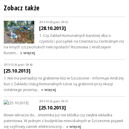
Zobacz także
2013-10-29, godz. 09:52
[28.10.2013]
1. Czy Zakład Komunalnych bardziej dba o
czystość i porządek na Cmentarzu Centralnym niż
na innych szczecińskich nekropoliach? Rozmowa z Andrzejem
Kusem…
» więcej
2013-10-29, godz. 09:40
[25.10.2013]
1. Nie ma pieniędzy na grabienie liści w Szczecinie - informuje Andrzej
Kus z Zakładu Usług Komunalnych Liście są grabione przy okazji
ostatniego jesienią…
» więcej
2013-10-25, godz. 09:37
[25.10.2013]
Nowe wkracza do... śmietnika Już nie kłódka czy zwykła wkładka
patentowa. W jednym z budynków mieszkalnych w Szczecinie pojawił
się szyfrowy zamek elektroniczny…
» więcej