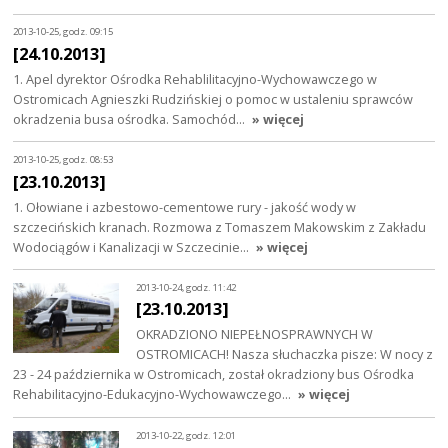
2013-10-25, godz. 09:15
[24.10.2013]
1. Apel dyrektor Ośrodka Rehablilitacyjno-Wychowawczego w
Ostromicach Agnieszki Rudzińskiej o pomoc w ustaleniu sprawców
okradzenia busa ośrodka. Samochód…
» więcej
2013-10-25, godz. 08:53
[23.10.2013]
1. Ołowiane i azbestowo-cementowe rury - jakość wody w
szczecińskich kranach. Rozmowa z Tomaszem Makowskim z Zakładu
Wodociągów i Kanalizacji w Szczecinie…
» więcej
2013-10-24, godz. 11:42
[23.10.2013]
OKRADZIONO NIEPEŁNOSPRAWNYCH W
OSTROMICACH! Nasza słuchaczka pisze: W nocy z
23 - 24 października w Ostromicach, został okradziony bus Ośrodka
Rehabilitacyjno-Edukacyjno-Wychowawczego…
» więcej
2013-10-22, godz. 12:01