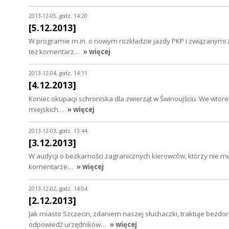
2013-12-05, godz. 14:20
[5.12.2013]
W programie m.in. o nowym rozkładzie jazdy PKP i związanymi z 
też komentarz…
» więcej
2013-12-04, godz. 14:11
[4.12.2013]
Koniec okupacji schroniska dla zwierząt w Świnoujściu. We wtor
miejskich…
» więcej
2013-12-03, godz. 13:44
[3.12.2013]
W audycji o bezkarności zagranicznych kierowców, którzy nie mu
komentarze…
» więcej
2013-12-02, godz. 14:04
[2.12.2013]
Jak miasto Szczecin, zdaniem naszej słuchaczki, traktuje bezdo
odpowiedź urzędników…
» więcej