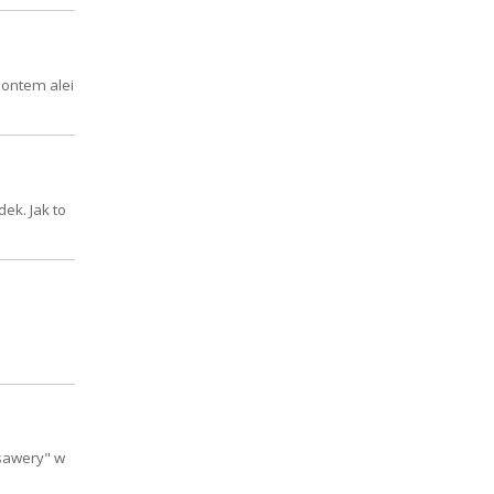
montem alei
ek. Jak to
Ksawery" w