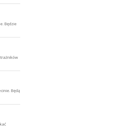
e. Będzie
strażników
cinie. Będą
skać