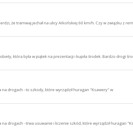
rdzi, że tramwaj jechał na ulicy Arkońskiej 60 km/h. Czy w związku z re
iety, która była w piątek na prezentacji i kupiła środek. Bardzo drogi środ
 na drogach - to szkody, które wyrządził huragan "Ksawery" w
 na drogach - trwa usuwanie i liczenie szkód, które wyrządził huragan "