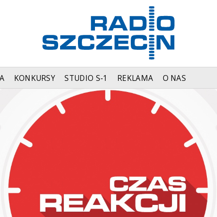
A
KONKURSY
STUDIO S-1
REKLAMA
O NAS