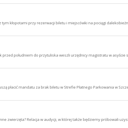
tym kłopotami przy rezerwacji biletu i miejscówki na pociągi dalekobieżn
ek przed południem do przytuliska weszli urzędnicy magistratu w asyście 
szą płacić mandatu za brak biletu w Strefie Płatnego Parkowania w Szcze
mne zwierzęta? Relacja w audycji, w której także będziemy próbowali uzy