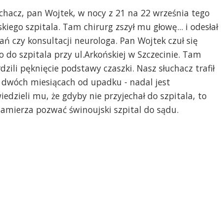
łuchacz, pan Wojtek, w nocy z 21 na 22 września tego
kiego szpitala. Tam chirurg zszył mu głowę... i odesłał
czy konsultacji neurologa. Pan Wojtek czuł się
o do szpitala przy ul.Arkońskiej w Szczecinie. Tam
dzili pęknięcie podstawy czaszki. Nasz słuchacz trafił
po dwóch miesiącach od upadku - nadal jest
iedzieli mu, że gdyby nie przyjechał do szpitala, to
zamierza pozwać świnoujski szpital do sądu.