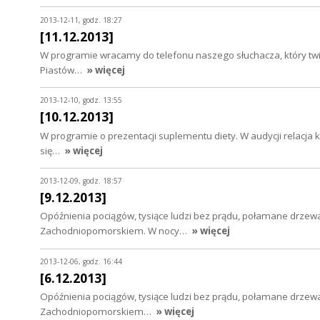
2013-12-11, godz. 18:27
[11.12.2013]
W programie wracamy do telefonu naszego słuchacza, który twie
Piastów…
» więcej
2013-12-10, godz. 13:55
[10.12.2013]
W programie o prezentacji suplementu diety. W audycji relacja kob
się…
» więcej
2013-12-09, godz. 18:57
[9.12.2013]
Opóźnienia pociągów, tysiące ludzi bez prądu, połamane drzewa
Zachodniopomorskiem. W nocy…
» więcej
2013-12-06, godz. 16:44
[6.12.2013]
Opóźnienia pociągów, tysiące ludzi bez prądu, połamane drzewa
Zachodniopomorskiem…
» więcej