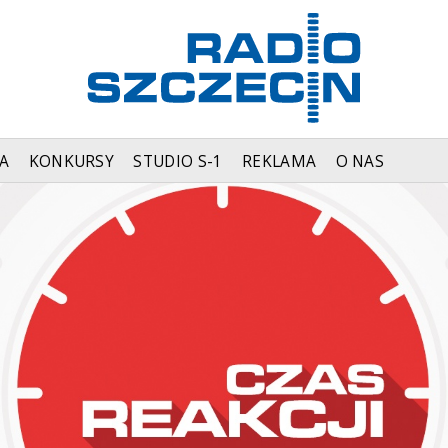
A
KONKURSY
STUDIO S-1
REKLAMA
O NAS