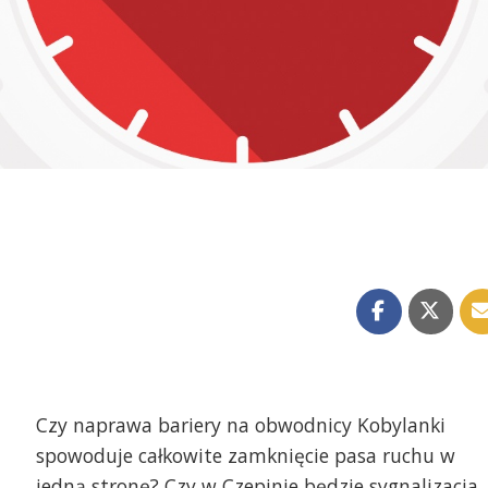
Czy naprawa bariery na obwodnicy Kobylanki
spowoduje całkowite zamknięcie pasa ruchu w
jedną stronę? Czy w Czepinie będzie sygnalizacja