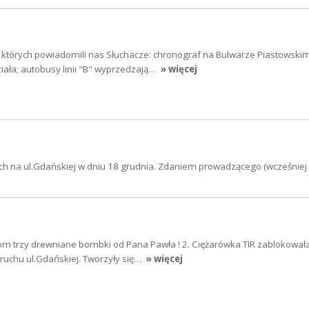
o których powiadomili nas Słuchacze: chronograf na Bulwarze Piastowski
iała; autobusy linii "B" wyprzedzają…
» więcej
ch na ul.Gdańskiej w dniu 18 grudnia. Zdaniem prowadzącego (wcześniej
m trzy drewniane bombki od Pana Pawła ! 2. Ciężarówka TIR zablokował
ruchu ul.Gdańskiej. Tworzyły się…
» więcej