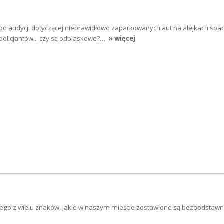
o audycji dotyczącej nieprawidłowo zaparkowanych aut na alejkach spa
policjantów... czy są odblaskowe?…
» więcej
dnego z wielu znaków, jakie w naszym mieście zostawione są bezpodstawni