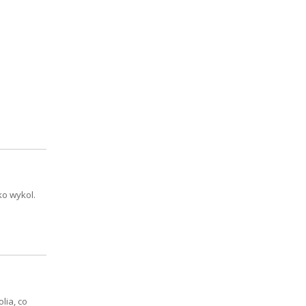
ko wykol.
lia, co