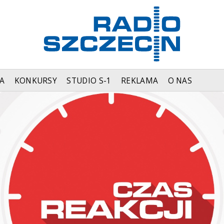
A
KONKURSY
STUDIO S-1
REKLAMA
O NAS