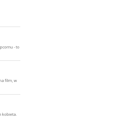
pcornu - to
a film, w
 kobieta.