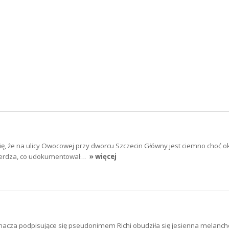
ię, że na ulicy Owocowej przy dworcu Szczecin Główny jest ciemno choć o
wierdza, co udokumentował…
» więcej
hacza podpisujące się pseudonimem Richi obudziła się jesienna melancho