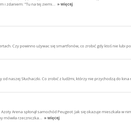
 i zdaniem: "Tu na tej ziemi…
» więcej
rtach. Czy powinno używac się smartfonów, co zrobić gdy ktoś nie lubi po
d naszej Słuchaczki. Co zrobić z ludźmi, którzy nie przychodzą do kina n
li Azoty Arena spłonął samochód Peugeot. Jak się okazuje mieszkała w nim
any mówiła rzeczniczka…
» więcej