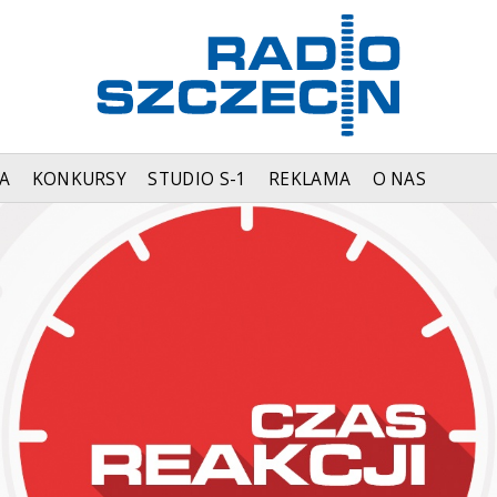
A
KONKURSY
STUDIO S-1
REKLAMA
O NAS