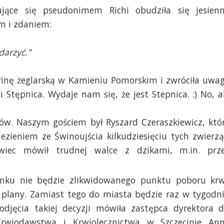
jące się pseudonimem Richi obudziła się jesien
m i zdaniem:
darzyć."
arinę żeglarską w Kamieniu Pomorskim i zwróciła uwa
Stępnica. Wydaje nam się, że jest Stepnica. :) No, a
ów. Naszym gościem był Ryszard Czeraszkiewicz, któ
ezieniem ze Świnoujścia kilkudziesięciu tych zwierzą
wiec mówił trudnej walce z dzikami, m.in. prz
ku nie będzie zlikwidowanego punktu poboru krw
e plany. Zamiast tego do miasta będzie raz w tygodn
djęcia takiej decyzji mówiła zastępca dyrektora d
rwiodawstwa i Krwiolecznictwa w Szczecinie An