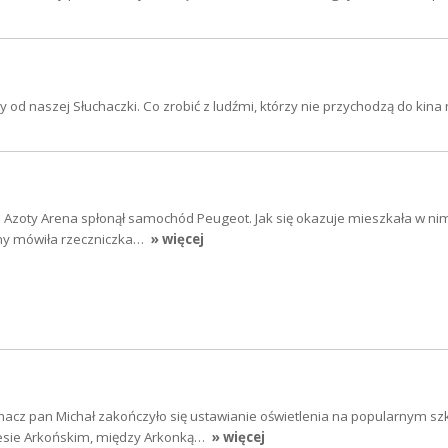
d naszej Słuchaczki. Co zrobić z ludźmi, którzy nie przychodzą do kina n
li Azoty Arena spłonął samochód Peugeot. Jak się okazuje mieszkała w nim
any mówiła rzeczniczka…
» więcej
hacz pan Michał zakończyło się ustawianie oświetlenia na popularnym sz
sie Arkońskim, między Arkonką…
» więcej