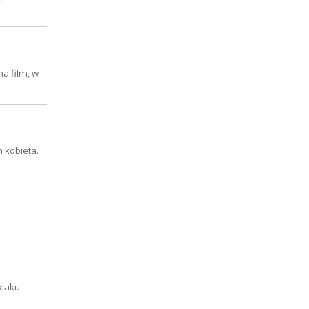
a film, w
 kobieta.
klaku