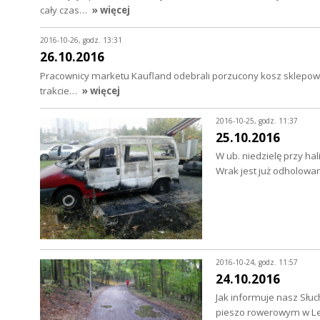
cały czas…
» więcej
2016-10-26, godz. 13:31
26.10.2016
Pracownicy marketu Kaufland odebrali porzucony kosz sklepowy o
trakcie…
» więcej
2016-10-25, godz. 11:37
25.10.2016
W ub. niedzielę przy ha
Wrak jest już odholow
2016-10-24, godz. 11:57
24.10.2016
Jak informuje nasz Słuc
pieszo rowerowym w Le