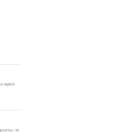
ko wykol.
pcornu - to