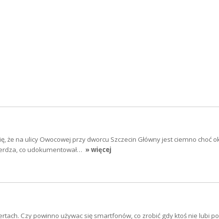
ię, że na ulicy Owocowej przy dworcu Szczecin Główny jest ciemno choć o
wierdza, co udokumentował…
» więcej
rtach. Czy powinno używac się smartfonów, co zrobić gdy ktoś nie lubi po