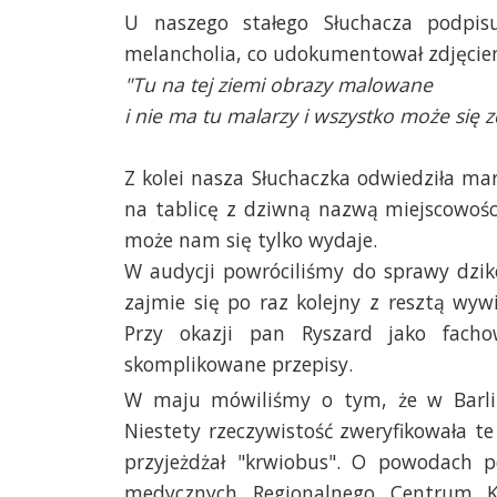
U naszego stałego Słuchacza podpisu
melancholia, co udokumentował zdjęcie
"Tu na tej ziemi obrazy malowane
i nie ma tu malarzy i wszystko może się z
Z kolei nasza Słuchaczka odwiedziła m
na tablicę z dziwną nazwą miejscowości 
może nam się tylko wydaje.
W audycji powróciliśmy do sprawy dzik
zajmie się po raz kolejny z resztą wywi
Przy okazji pan Ryszard jako facho
skomplikowane przepisy.
W maju mówiliśmy o tym, że w Barlin
Niestety rzeczywistość zweryfikowała t
przyjeżdżał "krwiobus". O powodach po
medycznych Regionalnego Centrum K