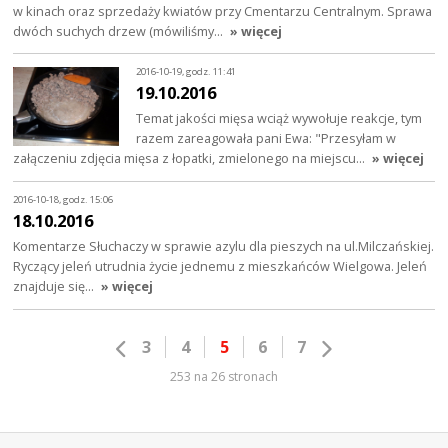
w kinach oraz sprzedaży kwiatów przy Cmentarzu Centralnym. Sprawa
dwóch suchych drzew (mówiliśmy…
» więcej
2016-10-19, godz. 11:41
19.10.2016
Temat jakości mięsa wciąż wywołuje reakcje, tym
razem zareagowała pani Ewa: "Przesyłam w
załączeniu zdjęcia mięsa z łopatki, zmielonego na miejscu…
» więcej
2016-10-18, godz. 15:06
18.10.2016
Komentarze Słuchaczy w sprawie azylu dla pieszych na ul.Milczańskiej.
Ryczący jeleń utrudnia życie jednemu z mieszkańców Wielgowa. Jeleń
znajduje się…
» więcej
3
4
5
6
7
253 na 26 stronach