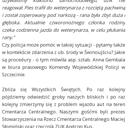
używaliśmy klaksonu samochodowego, dzik nie
reagował. Pies trafił do weterynarza z rozciętą pachwiną
i został zoperowany pod narkozą - rana była zbyt duża i
głęboka. Aktualnie czworonożnego członka rodziny
czeka codzienna jazda do weterynarza, w celu płukania
rany."
Czy policja może pomóc w takiej sytuacji - pytamy także
w kontekście zdarzenia z ub. środy w Świnoujściu? Jakie
są procedury - o tym mówiła asp. sztab. Anna Gembala
w biura prasowego Komendy Wojewódzkiej Policji w
Szczecinie.
Zbliża się Wszystkich Świętych. Po raz kolejny
pójdziemy odwiedzić groby naszych bliskich i po raz
kolejny zmierzymy się z problem wjazdu aut na teren
Cmentarza Centralnego. Naszymi gośćmi byli prezes
Stowarzyszenia na Rzecz Cmentarza Centralnego Maciej
Słomiński oraz rzecznik ZUK Andrzej Kus.