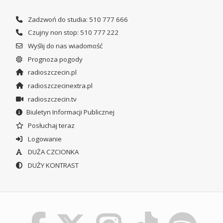
Zadzwoń do studia: 510 777 666
Czujny non stop: 510 777 222
Wyślij do nas wiadomość
Prognoza pogody
radioszczecin.pl
radioszczecinextra.pl
radioszczecin.tv
Biuletyn Informacji Publicznej
Posłuchaj teraz
Logowanie
DUŻA CZCIONKA
DUŻY KONTRAST