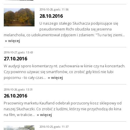
2016-10-28, godz. 11:56
28.10.2016
U naszego stałego Słuchacza podpisujące się
pseudonimem Richi obudziła się jesienna
melancholia, co udokumentował zdjęciem i zdaniem: "Tu na tej ziemi…
» więcej
2016-10-27, godz. 13:43
27.10.2016
W audycji sporo komentarzy nt. zachowania w kinie czy na koncertach.
Czy powinno używac się smartfonów, co zrobić gdy ktoś nie lubi
popcornu - to cały czas…
» więcej
2016-10-26, godz. 13:31
26.10.2016
Pracownicy marketu Kaufland odebrali porzucony kosz sklepowy od
naszej Słuchaczki. Co zrobić z ludźmi, którzy nie przychodzą do kina
na film, w trakcie…
» więcej
2016-10-25, godz. 11:37