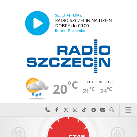
SŁUCHAJ TERAZ
RADIO SZCZECIN NA DZIEŃ
DOBRY do 09:00
Robert Bochenko
°C
jutro
pojutrze
20
°C
°C
21
24
Najlepiej po prostu do nas zadzwoń
Odwiedź nas na Facebook-u
Odwiedź nas na X
Odwiedź nas na Instagram-ie
Odwiedź nas na TikTok-u
Szukaj nas na Spotify
Wyślij do nas w
Szukaj