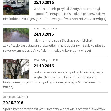
25.10.2016
W ub. niedzielę przy hali Azoty Arena spłonął
samochód Peugeot. Jak się okazuje mieszkała w
nim kobieta. Wrak jest już odholowany mówiła rzeczniczka…
» więcej
2016-10-24, godz. 11:57
24.10.2016
Jak informuje nasz Słuchacz pan Michał
zakończyło się ustawianie oświetlenia na popularnym szklaku pieszo
rowerowym w Lesie Arkońskim, między Arkonką…
» więcej
2016-10-21, godz. 12:16
21.10.2016
Jest sukces - drzewa przy ulicy Arkońskiej będą
ścięte. Na dowód - zdjęcia z prac. Co dalej z
budynkiem przychodni przy ulicy Staromłyńskiej w Szczecinie?…
»
więcej
2016-10-20, godz. 13:11
20.10.2016
Sporo komentarzy naszych Słuchaczy w sprawie zachowania widzów