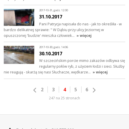
2017-10-31, godz. 12:00
31.10.2017
Pani Patrycja napisała do nas - jak to określiła - w
bardzo delikatnej sprawie: " W Dąbiu przy ulicy Jeziornej w
opuszczonej 'budzie' mieszka człowiek…
» więcej
2017-10-30, godz. 14:06
30.10.2017
W szczecińskim porcie mimo zakazów odbywa się
regularny połów ryb, z użyciem łodzi i sieci. Służby
nie reagują - skarżą się nasi Słuchacze, wędkarze…
» więcej
2
3
4
5
6
247 na 25 stronach