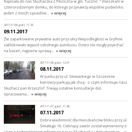
Napisała do nas Słuchaczka z Płociczna w gm. Tuczno: " mieszkam w
czterorodzinnym domku, do którego przynależy wspólne podwórko.
Jeden z moich sąsiadów…
» więcej
2017-11-09, godz. 11:35
09.11.2017
Źle zaparkowane prywatne auto przy ulicy Niepodległości w Gryfinie
zablokowało wyjazd szkolnego autobusu. Dzieci nie mogły pojechać
na basen, najpierw sprawą…
» więcej
2017-11-08, godz. 12:01
08.11.2017
W parku przy ul. Słowackiego w Szczecinie
kierowcy parkują jak chcą - o czym informuje nasz
Słuchacz pan Krzysztof. Trwają ostatnie konsultacje dot.
opracowania…
» więcej
2017-11-07, godz. 11:46
07.11.2017
Dobra wiadomość dla mieszkańców bloku przy ul.
Śmiałego 16. Cieknący zawór został wymieniony o
czym z zadowoleniem informuje nasza Słuchaczka i dokumentuje…
»