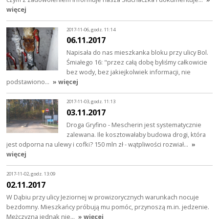
więcej
2017-11-06, godz. 11:14
06.11.2017
Napisała do nas mieszkanka bloku przy ulicy Bol.
Śmiałego 16: "przez całą dobę byliśmy całkowicie
bez wody, bez jakiejkolwiek informacji, nie
podstawiono…
» więcej
2017-11-03, godz. 11:13
03.11.2017
Droga Gryfino - Mescherin jest systematycznie
zalewana. Ile kosztowałaby budowa drogi, która
jest odporna na ulewy i cofki? 150 mln zł - wątpliwości rozwiał…
»
więcej
2017-11-02, godz. 13:09
02.11.2017
W Dąbiu przy ulicy Jeziornej w prowizorycznych warunkach nocuje
bezdomny. Mieszkańcy próbują mu pomóc, przynoszą m.in. jedzenie.
Mężczyzna jednak nie…
» więcej