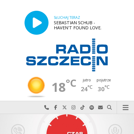
SŁUCHAJ TERAZ
SEBASTIAN SCHUB -
HAVEN'T FOUND LOVE.
°C
jutro
pojutrze
18
°C
°C
24
30
Najlepiej po prostu do nas zadzwoń
Odwiedź nas na Facebook-u
Odwiedź nas na X
Odwiedź nas na Instagram-ie
Odwiedź nas na TikTok-u
Szukaj nas na Spotify
Wyślij do nas w
Szukaj