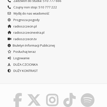
Zadzwoń do studia: 510 777 666
Czujny non stop: 510 777 222
Wyślij do nas wiadomość
Prognoza pogody
radioszczecin.pl
radioszczecinextra.pl
radioszczecin.tv
Biuletyn Informacji Publicznej
Posłuchaj teraz
Logowanie
DUŻA CZCIONKA
DUŻY KONTRAST