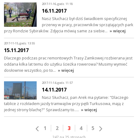
2017-11-16, godz. 11:18
16.11.2017
Nasz Słuchacz był dziś świadkiem specyficznej
przerwy w pracy, pracowników sprzątających park
przy Rondzie Sybiraków. Zdjęcia mówią same za siebie…
» więcej
2017-11-15, godz. 13:55
15.11.2017
Dlaczego podczas prac remontowych Trasy Zamkowej rozbierana jest
oddana kilka lat temu do użytku ścieżka rowerowa? Musimy wymieć
dosłownie wszystko, po to…
» więcej
2017-11-14, godz. 11:57
14.11.2017
Nasz Słuchacz, pan Arek ma pytanie: "Dlaczego
tablice z rozkładem jazdy tramwajów przy pętli Turkusowa, mają z
jednej strony blachę?" Sprawdzamy to..…
» więcej
1
2
3
4
5
247 na 25 stronach