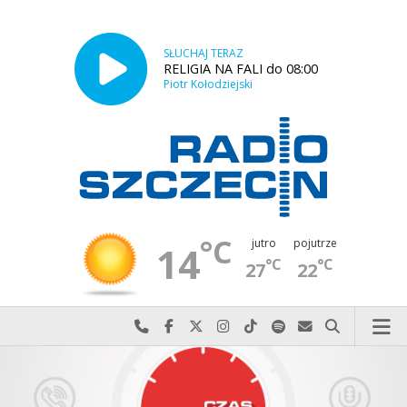
SŁUCHAJ TERAZ
RELIGIA NA FALI do 08:00
Piotr Kołodziejski
°C
jutro
pojutrze
14
°C
°C
27
22
Najlepiej po prostu do nas zadzwoń
Odwiedź nas na Facebook-u
Odwiedź nas na X
Odwiedź nas na Instagram-ie
Odwiedź nas na TikTok-u
Szukaj nas na Spotify
Wyślij do nas w
Szukaj