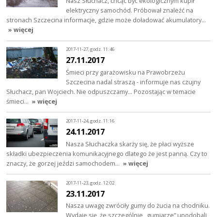
Nasz Słuchacz, chcąc być ekologicznym kupił
elektryczny samochód. Próbował znaleźć na
stronach Szczecina informacje, gdzie może doładować akumulatory…
» więcej
2017-11-27, godz. 11:46
27.11.2017
Śmieci przy garażowisku na Prawobrzeżu
Szczecina nadal straszą - informuje nas czujny
Słuchacz, pan Wojciech. Nie odpuszczamy... Pozostając w temacie
śmieci…
» więcej
2017-11-24, godz. 11:16
24.11.2017
Nasza Słuchaczka skarży się, że płaci wyższe
składki ubezpieczenia komunikacyjnego dlatego że jest panną. Czy to
znaczy, że gorzej jeździ samochodem…
» więcej
2017-11-23, godz. 12:02
23.11.2017
Nasza uwagę zwróciły gumy do żucia na chodniku.
Wydaje się, że szczególnie „gumiarze” upodobali