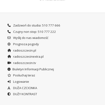
Zadzwoń do studia: 510 777 666
Czujny non stop: 510 777 222
Wyślij do nas wiadomość
Prognoza pogody
radioszczecin.pl
radioszczecinextra.pl
radioszczecin.tv
Biuletyn Informacji Publicznej
Posłuchaj teraz
Logowanie
DUŻA CZCIONKA
DUŻY KONTRAST