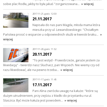
sobie plac Rodła, jakby to była jakaś "zorganizowana…
» więcej
2017-11-21, godz. 12:03
21.11.2017
Napisała do nas pani Magda, młoda mama która
mieszka przy ul. Lewandowskiego: "Chciałbym
Państwa prosić o wsparcie u odpowiednich służb w kwestii braku…
»
więcej
2017-11-20, godz. 11:52
20.11.2017
"To jest wstyd - Prawobrzeże, garaże jestem za
likwidacją" - twierdzi nasz Słuchacz, pan Wojciech. Nie wiemy czy od
razu likwidować, ale na pewno trzeba…
» więcej
2017-11-17, godz. 11:45
17.11.2017
Pani Alina zwróciła uwagę na kałuże: "które są
dużym utrudnieniem, przy zejściu z kładki do przystanku na ul.
Staszica. Być może kałuża jest powodem…
» więcej