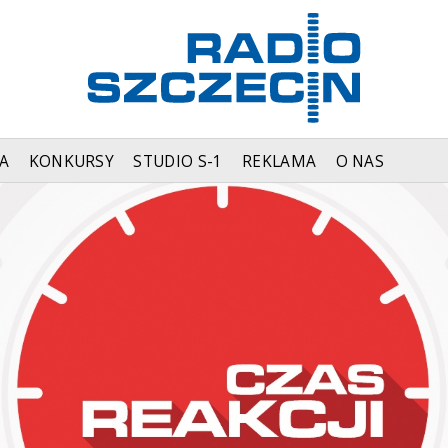
A
KONKURSY
STUDIO S-1
REKLAMA
O NAS