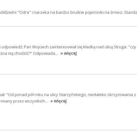
półdzielni "Odra" i narzeka na bardzo brudne pojemniki na śmieci. Stan
iś odpowiedź: Pan Wojciech zainteresował się kładką nad ulicą Struga: "czy
ożna nią chodzić?" Odpowiada…
» więcej
ał: "Od ponad pół roku na ulicy Starzyńskiego, niedaleko skrzyżowania z
omniany przez wszystkich…
» więcej