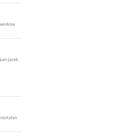
o worków
pan Jacek.
dził plan