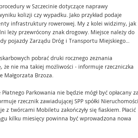
ą procedury w Szczecinie dotyczące naprawy
yniku kolizji czy wypadku. Jako przykład podaje
nty infrastruktury rowerowej. My z kolei widzimy, jak
 dni leży przewrócony znak drogowy. Miejsce należy do
y pojazdy Zarządu Dróg i Transportu Miejskiego...
 skarbowych pobrać druki rocznego zeznania
 że nie ma takiej możliwości - informuje rzeczniczka
ie Małgorzata Brzoza.
ie Płatnego Parkowania nie będzie mógł być opłacany z
ormuje rzecznik zawiadującej SPP spółki Nieruchomości
e z twórcami Mobiletu zakończyły się fiaskiem. Płacić
iągu kilku miesięcy powinna być wprowadzona nowa