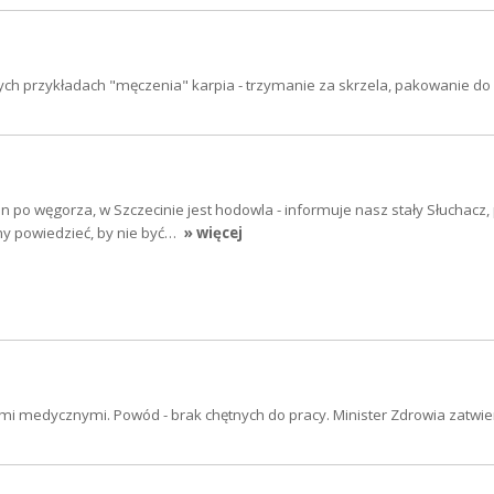
ch przykładach "męczenia" karpia - trzymanie za skrzela, pakowanie d
in po węgorza, w Szczecinie jest hodowla - informuje nasz stały Słuchacz, 
y powiedzieć, by nie być…
» więcej
mi medycznymi. Powód - brak chętnych do pracy. Minister Zdrowia zatwier