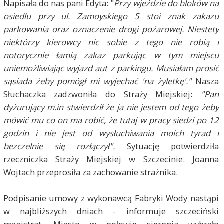
Napisała do nas pani Edyta: "
Przy wjeździe do bloków na
osiedlu przy ul. Zamoyskiego 5 stoi znak zakazu
parkowania oraz oznaczenie drogi pożarowej. Niestety
niektórzy kierowcy nic sobie z tego nie robią i
notorycznie łamią zakaz parkując w tym miejscu
uniemożliwiając wyjazd aut z parkingu. Musiałam prosić
sąsiada żeby pomógł mi wyjechać 'na żyletkę'."
Nasza
Słuchaczka zadzwoniła do Straży Miejskiej:
"Pan
dyżurujący m.in stwierdził że ja nie jestem od tego żeby
mówić mu co on ma robić, że tutaj w pracy siedzi po 12
godzin i nie jest od wysłuchiwania moich tyrad i
bezczelnie się rozłączył".
Sytuację potwierdziła
rzeczniczka Straży Miejskiej w Szczecinie. Joanna
Wojtach przeprosiła za zachowanie strażnika.
Podpisanie umowy z wykonawcą Fabryki Wody nastąpi
w najbliższych dniach - informuje szczeciński