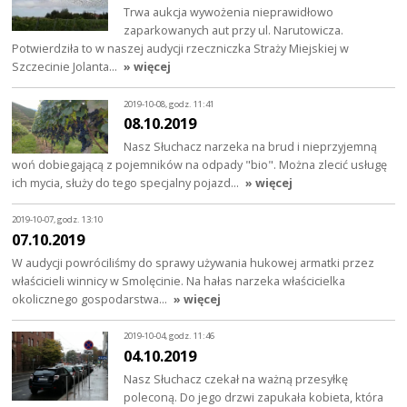
Trwa aukcja wywożenia nieprawidłowo
zaparkowanych aut przy ul. Narutowicza.
Potwierdziła to w naszej audycji rzeczniczka Straży Miejskiej w
Szczecinie Jolanta…
» więcej
2019-10-08, godz. 11:41
08.10.2019
Nasz Słuchacz narzeka na brud i nieprzyjemną
woń dobiegającą z pojemników na odpady "bio". Można zlecić usługę
ich mycia, służy do tego specjalny pojazd…
» więcej
2019-10-07, godz. 13:10
07.10.2019
W audycji powróciliśmy do sprawy używania hukowej armatki przez
właścicieli winnicy w Smolęcinie. Na hałas narzeka właścicielka
okolicznego gospodarstwa…
» więcej
2019-10-04, godz. 11:46
04.10.2019
Nasz Słuchacz czekał na ważną przesyłkę
poleconą. Do jego drzwi zapukała kobieta, która