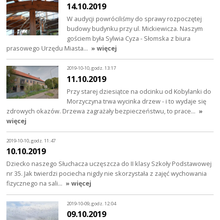
14.10.2019
W audycji powróciliśmy do sprawy rozpoczętej
budowy budynku przy ul. Mickiewicza. Naszym
gościem była Sylwia Cyza - Słomska z biura
prasowego Urzędu Miasta…
» więcej
2019-10-10, godz. 13:17
11.10.2019
Przy starej dziesiątce na odcinku od Kobylanki do
Morzyczyna trwa wycinka drzew - i to wydaje się
zdrowych okazów. Drzewa zagrażały bezpieczeństwu, to prace…
»
więcej
2019-10-10, godz. 11:47
10.10.2019
Dziecko naszego Słuchacza uczęszcza do II klasy Szkoły Podstawowej
nr 35. Jak twierdzi pociecha nigdy nie skorzystała z zajęć wychowania
fizycznego na sali…
» więcej
2019-10-09, godz. 12:04
09.10.2019