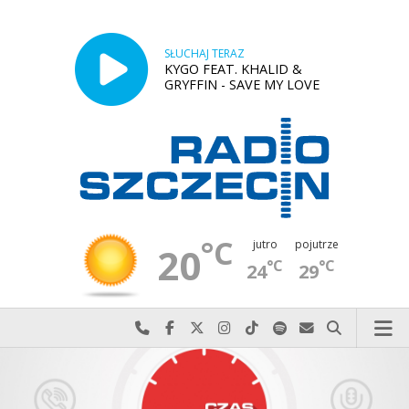
SŁUCHAJ TERAZ
KYGO FEAT. KHALID &
GRYFFIN - SAVE MY LOVE
°C
jutro
pojutrze
20
°C
°C
24
29
Najlepiej po prostu do nas zadzwoń
Odwiedź nas na Facebook-u
Odwiedź nas na X
Odwiedź nas na Instagram-ie
Odwiedź nas na TikTok-u
Szukaj nas na Spotify
Wyślij do nas w
Szukaj