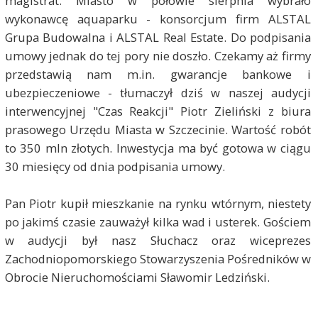
magistrat. Miasto w połowie sierpnia wybrało
wykonawcę aquaparku - konsorcjum firm ALSTAL
Grupa Budowalna i ALSTAL Real Estate. Do podpisania
umowy jednak do tej pory nie doszło. Czekamy aż firmy
przedstawią nam m.in. gwarancje bankowe i
ubezpieczeniowe - tłumaczył dziś w naszej audycji
interwencyjnej "Czas Reakcji" Piotr Zieliński z biura
prasowego Urzędu Miasta w Szczecinie. Wartość robót
to 350 mln złotych. Inwestycja ma być gotowa w ciągu
30 miesięcy od dnia podpisania umowy.
Pan Piotr kupił mieszkanie na rynku wtórnym, niestety
po jakimś czasie zauważył kilka wad i usterek. Gościem
w audycji był nasz Słuchacz oraz wiceprezes
Zachodniopomorskiego Stowarzyszenia Pośredników w
Obrocie Nieruchomościami Sławomir Ledziński.