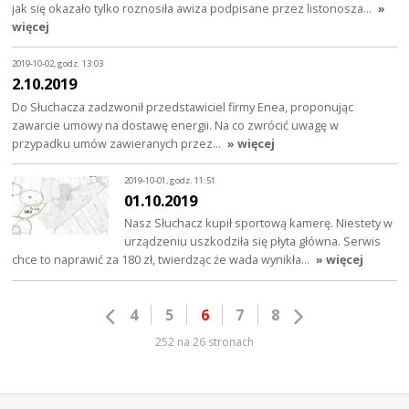
jak się okazało tylko roznosiła awiza podpisane przez listonosza…
»
więcej
2019-10-02, godz. 13:03
2.10.2019
Do Słuchacza zadzwonił przedstawiciel firmy Enea, proponując
zawarcie umowy na dostawę energii. Na co zwrócić uwagę w
przypadku umów zawieranych przez…
» więcej
2019-10-01, godz. 11:51
01.10.2019
Nasz Słuchacz kupił sportową kamerę. Niestety w
urządzeniu uszkodziła się płyta główna. Serwis
chce to naprawić za 180 zł, twierdząc że wada wynikła…
» więcej
4
5
6
7
8
252 na 26 stronach