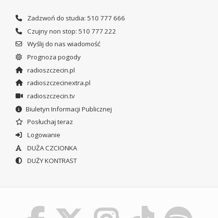
Zadzwoń do studia: 510 777 666
Czujny non stop: 510 777 222
Wyślij do nas wiadomość
Prognoza pogody
radioszczecin.pl
radioszczecinextra.pl
radioszczecin.tv
Biuletyn Informacji Publicznej
Posłuchaj teraz
Logowanie
DUŻA CZCIONKA
DUŻY KONTRAST