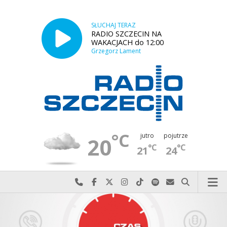
SŁUCHAJ TERAZ
RADIO SZCZECIN NA
WAKACJACH do 12:00
Grzegorz Lament
°C
jutro
pojutrze
20
°C
°C
21
24
Najlepiej po prostu do nas zadzwoń
Odwiedź nas na Facebook-u
Odwiedź nas na X
Odwiedź nas na Instagram-ie
Odwiedź nas na TikTok-u
Szukaj nas na Spotify
Wyślij do nas w
Szukaj