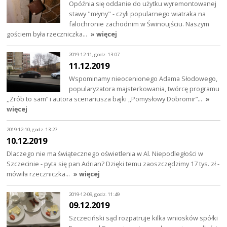
Opóźnia się oddanie do użytku wyremontowanej
stawy "młyny" - czyli popularnego wiatraka na
falochronie zachodnim w Świnoujściu. Naszym
gościem była rzeczniczka…
» więcej
2019-12-11, godz. 13:07
11.12.2019
Wspominamy nieocenionego Adama Słodowego,
popularyzatora majsterkowania, twórcę programu
,,Zrób to sam” i autora scenariusza bajki ,,Pomysłowy Dobromir”…
»
więcej
2019-12-10, godz. 13:27
10.12.2019
Dlaczego nie ma świątecznego oświetlenia w Al. Niepodległości w
Szczecinie - pyta się pan Adrian? Dzięki temu zaoszczędzimy 17 tys. zł -
mówiła rzeczniczka…
» więcej
2019-12-09, godz. 11:49
09.12.2019
Szczeciński sąd rozpatruje kilka wniosków spółki