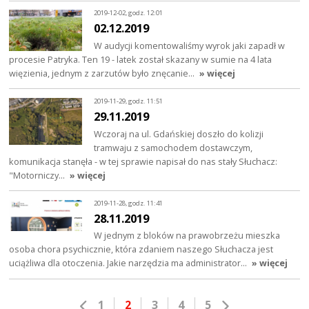
2019-12-02, godz. 12:01
02.12.2019
W audycji komentowaliśmy wyrok jaki zapadł w
procesie Patryka. Ten 19 - latek został skazany w sumie na 4 lata
więzienia, jednym z zarzutów było znęcanie…
» więcej
2019-11-29, godz. 11:51
29.11.2019
Wczoraj na ul. Gdańskiej doszło do kolizji
tramwaju z samochodem dostawczym,
komunikacja stanęła - w tej sprawie napisał do nas stały Słuchacz:
"Motorniczy…
» więcej
2019-11-28, godz. 11:41
28.11.2019
W jednym z bloków na prawobrzeżu mieszka
osoba chora psychicznie, która zdaniem naszego Słuchacza jest
uciążliwa dla otoczenia. Jakie narzędzia ma administrator…
» więcej
1
2
3
4
5