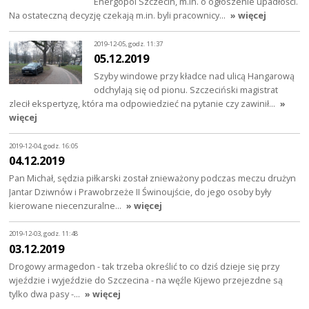
Energopol Szczecin, m.in. o ogłoszenie upadłości.
Na ostateczną decyzję czekają m.in. byli pracownicy…
» więcej
2019-12-05, godz. 11:37
05.12.2019
Szyby windowe przy kładce nad ulicą Hangarową
odchylają się od pionu. Szczeciński magistrat
zlecił ekspertyzę, która ma odpowiedzieć na pytanie czy zawinił…
»
więcej
2019-12-04, godz. 16:05
04.12.2019
Pan Michał, sędzia piłkarski został znieważony podczas meczu drużyn
Jantar Dziwnów i Prawobrzeże II Świnoujście, do jego osoby były
kierowane niecenzuralne…
» więcej
2019-12-03, godz. 11:48
03.12.2019
Drogowy armagedon - tak trzeba określić to co dziś dzieje się przy
wjeździe i wyjeździe do Szczecina - na węźle Kijewo przejezdne są
tylko dwa pasy -…
» więcej