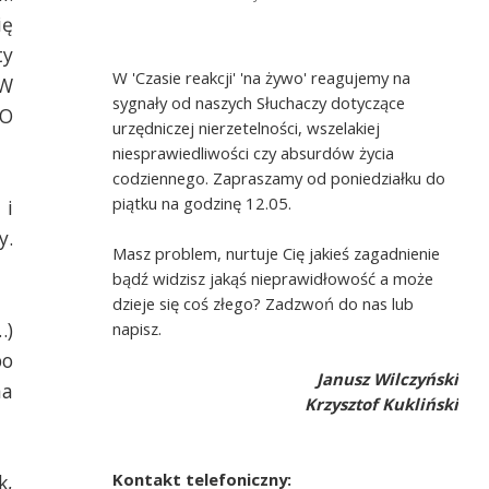
ię
ty
W 'Czasie reakcji' 'na żywo' reagujemy na
 W
sygnały od naszych Słuchaczy dotyczące
 O
urzędniczej nierzetelności, wszelakiej
niesprawiedliwości czy absurdów życia
codziennego. Zapraszamy od poniedziałku do
piątku na godzinę 12.05.
 i
y.
Masz problem, nurtuje Cię jakieś zagadnienie
bądź widzisz jakąś nieprawidłowość a może
dzieje się coś złego? Zadzwoń do nas lub
…)
napisz.
po
Janusz Wilczyński
na
Krzysztof Kukliński
Kontakt telefoniczny:
k,