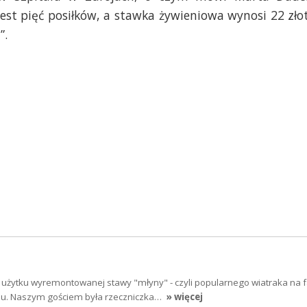
jest pięć posiłków, a stawka żywieniowa wynosi 22 zło
”.
 użytku wyremontowanej stawy "młyny" - czyli popularnego wiatraka na f
iu. Naszym gościem była rzeczniczka…
» więcej