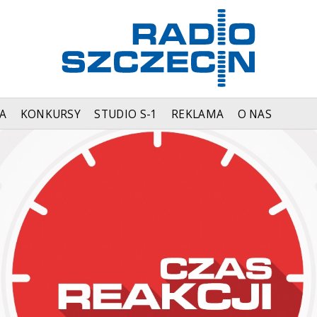
A
KONKURSY
STUDIO S-1
REKLAMA
O NAS