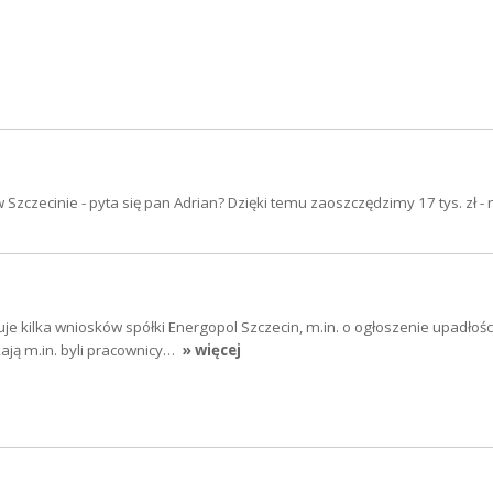
 Szczecinie - pyta się pan Adrian? Dzięki temu zaoszczędzimy 17 tys. zł -
uje kilka wniosków spółki Energopol Szczecin, m.in. o ogłoszenie upadłośc
ają m.in. byli pracownicy…
» więcej