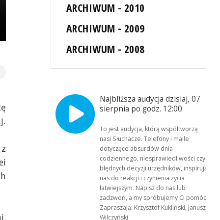
ARCHIWUM - 2010
ARCHIWUM - 2009
ARCHIWUM - 2008
Najbliższa audycja dzisiaj, 07
cę
sierpnia po godz. 12:00
j.
To jest audycja, którą współtworzą
nasi Słuchacze. Telefony i maile
 z
dotyczące absurdów dnia
codziennego, niesprawiedliwości czy
ei
błędnych decyzji urzędników, inspirują
ch
nas do reakcji i czynienia życia
łatwiejszym. Napisz do nas lub
zadzwoń, a my spróbujemy Ci pomóc.
Zapraszają: Krzysztof Kukliński, Janusz
i.
Wilczyński