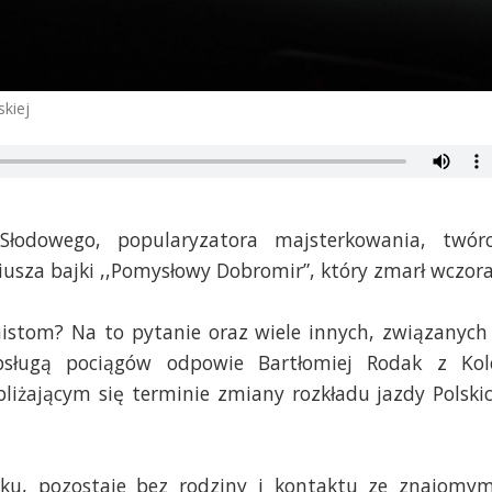
skiej
odowego, popularyzatora majsterkowania, twór
iusza bajki ,,Pomysłowy Dobromir”, który zmarł wczora
istom? Na to pytanie oraz wiele innych, związanych
sługą pociągów odpowie Bartłomiej Rodak z Kol
liżającym się terminie zmiany rozkładu jazdy Polski
ku, pozostaje bez rodziny i kontaktu ze znajomym