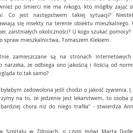
ównież po śmierci nie ma nikogo, kto mógłby zająć s
i. Co jest następstwem takiej sytuacji? Nieste
awiają się insekty na terenie obiektu mieszkalnego.
bec zaistniałych okoliczności? U kogo szukać pomocy?
o spraw mieszkalnictwa, Tomaszem Klekiem.
rotnie zamieszczane są na stronach internetowych
b narzeka, że odbiega ono jakością i ilością od norm
ygląda to tak samo?
 byłabym zadowolona jeśli chodzi o jakość żywienia. (
jrzymy na to, że jedzenie jest lekarstwem, to osoba 
rdziej chora niż do niego trafiła” - stwierdza An
 w Szpitalu w Zdrojach, o czym mówi Marta Dude