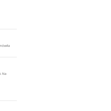
 mówiła
i. Na