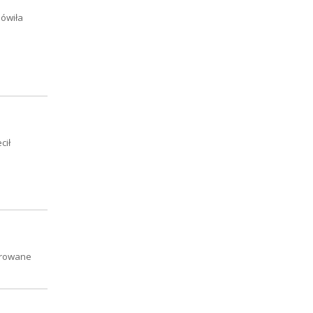
mówiła
cił
ierowane