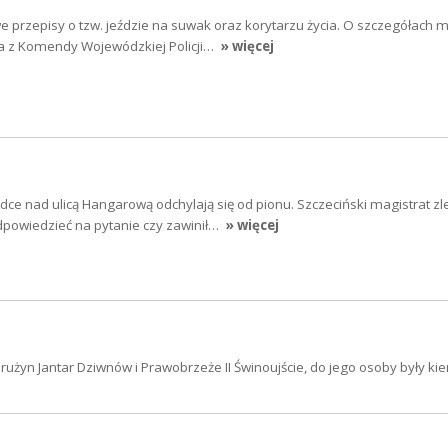
 przepisy o tzw. jeździe na suwak oraz korytarzu życia. O szczegółach 
 z Komendy Wojewódzkiej Policji…
» więcej
ce nad ulicą Hangarową odchylają się od pionu. Szczeciński magistrat zle
dpowiedzieć na pytanie czy zawinił…
» więcej
rużyn Jantar Dziwnów i Prawobrzeże II Świnoujście, do jego osoby były k