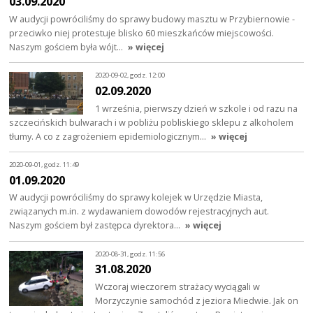
03.09.2020
W audycji powróciliśmy do sprawy budowy masztu w Przybiernowie -
przeciwko niej protestuje blisko 60 mieszkańców miejscowości.
Naszym gościem była wójt…
» więcej
2020-09-02, godz. 12:00
02.09.2020
1 września, pierwszy dzień w szkole i od razu na
szczecińskich bulwarach i w pobliżu pobliskiego sklepu z alkoholem
tłumy. A co z zagrożeniem epidemiologicznym…
» więcej
2020-09-01, godz. 11:49
01.09.2020
W audycji powróciliśmy do sprawy kolejek w Urzędzie Miasta,
związanych m.in. z wydawaniem dowodów rejestracyjnych aut.
Naszym gościem był zastępca dyrektora…
» więcej
2020-08-31, godz. 11:56
31.08.2020
Wczoraj wieczorem strażacy wyciągali w
Morzyczynie samochód z jeziora Miedwie. Jak on