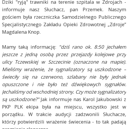
Dziki "ryją" trawniki na terenie szpitala w Zdrojach -
informuje nasz Słuchacz, pan Przemek. Naszym
gościem była rzeczniczka
Samodzielnego Publicznego
Specjalistycznego Zakładu Opieki Zdrowotnej „Zdroje”
Magdalena Knop.
Mamy taką informację:
"dz
iś rano ok. 8:50 jechałem
jeszcze z jedną osobą
przez przejazdy kolejowe przy
ulicy Tczewskiej w Szczecinie (oznaczone na mapie).
Mieliśmy wrażenie, że sygnalizatory są uszkodzone –
świeciły się na czerwono, szlabany nie były jednak
opuszczone i nie było też dźwiękowych sygnałów.
Jechaliśmy od wschodniej strony. Czy może sygnalizatory
są uszkodzone?"
Jak informuje nas Karol Jakubowski z
PKP PLK ekipa była na miejscu, wszystko jest w
porządku. W trakcie audycji zadzwonili Słuchacze,
którzy potwierdzili wrażenie świecenia - to tak padają