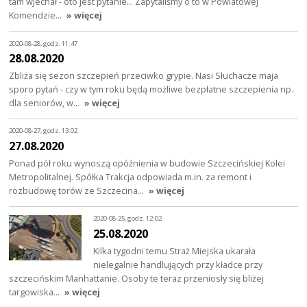
tam wjechał - oto jest pytanie... Zapytaliśmy o to w Powiatowej
Komendzie…
» więcej
2020-08-28, godz. 11:47
28.08.2020
Zbliża się sezon szczepień przeciwko grypie. Nasi Słuchacze maja
sporo pytań - czy w tym roku będą możliwe bezpłatne szczepienia np.
dla seniorów, w…
» więcej
2020-08-27, godz. 13:02
27.08.2020
Ponad pół roku wynoszą opóźnienia w budowie Szczecińskiej Kolei
Metropolitalnej. Spółka Trakcja odpowiada m.in. za remont i
rozbudowę torów ze Szczecina…
» więcej
2020-08-25, godz. 12:02
25.08.2020
Kilka tygodni temu Straż Miejska ukarała
nielegalnie handlujących przy kładce przy
szczecińskim Manhattanie. Osoby te teraz przeniosły się bliżej
targowiska…
» więcej