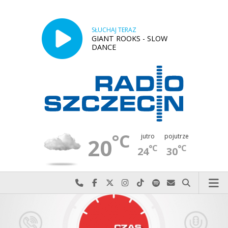
SŁUCHAJ TERAZ
GIANT ROOKS - SLOW
DANCE
°C
jutro
pojutrze
20
°C
°C
24
30
Najlepiej po prostu do nas zadzwoń
Odwiedź nas na Facebook-u
Odwiedź nas na X
Odwiedź nas na Instagram-ie
Odwiedź nas na TikTok-u
Szukaj nas na Spotify
Wyślij do nas w
Szukaj