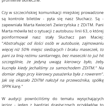
promienie słoneczne.
Czy w szczecińskiej komunikacji miejskiej prowadzone
są kontrole biletów - pyta się nasz Słuchacz. Są -
zapewniała Marta Kwiecień Zwierzyńska z ZDiTM. Pani
Marta mówiła też o sytuacji z autobusu linii 63, o której
poinformował nasz stały Słuchacz pan Maciej:
"
Abstrahując od ilości osób w autobusie, zajmowaniu
więcej niż 50% miejsc siedzących i braku maseczek, to
pani za linią reżimu sanitarnego, bez maseczki to już hit
szczególnie, że jedyną uwagą kierowcy było, żeby
kucnęła kiedy jechaliśmy za samochodem ZDiTM." Na
domiar złego przy kierowcy pasażerka była z rowerem".
Jak się okazało ZDiTM nałożył na przewoźnika, spółkę
SPPK karę."
W audycji powróciliśmy do tematu wysychających
jezior - jeden z bardziej drastycznych przykładów to