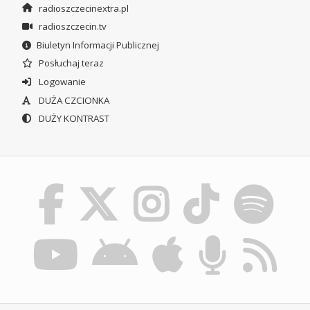
radioszczecinextra.pl
radioszczecin.tv
Biuletyn Informacji Publicznej
Posłuchaj teraz
Logowanie
DUŻA CZCIONKA
DUŻY KONTRAST