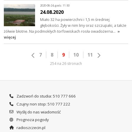
2020-08-24, godz. 11:50
24.08.2020
Miało 32 ha powierzchni i 1,5 m średniej
głębokości. Żyły w nim liny oraz szczupaki, a także
żółwie błotne. Na podmokłych torfowiskach rosła owadożerna…
»
więcej
7
8
9
10
11
254 na 26 stronach
Zadzwoń do studia: 510 777 666
Czujny non stop: 510 777 222
Wyślij do nas wiadomość
Prognoza pogody
radioszczecin.pl