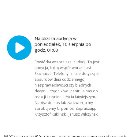
Najbliższa audycja w
poniedziałek, 10 sierpnia po
godz. 01:00
Powtórka wczorajszej audycji. To jest
audycja, którą współtworzą nasi
Słuchacze. Telefony i maile dotyczące
absurdów dnia codziennego,
niesprawiedliwości czy błędnych
decyzji urzędników, inspirują nas do
reakcji i czynienia życia łatwiejszym.
Napisz do nas lub zadzwoń, a my
spróbujemy Ci pomóc. Zapraszają:
Krzysztof Kukliński, Janusz Wilczyński
W 'Czasie reakcji' 'na żywo' reagujemy na sygnały od naszych