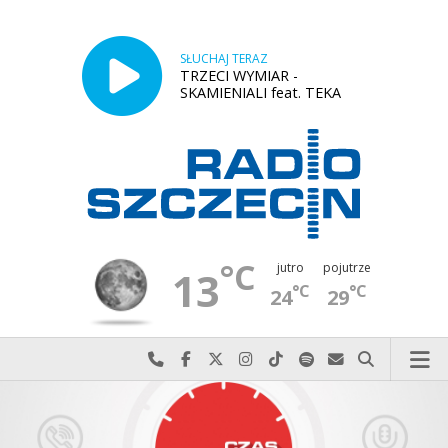
SŁUCHAJ TERAZ
TRZECI WYMIAR -
SKAMIENIALI feat. TEKA
°C
jutro
pojutrze
13
°C
°C
24
29
Najlepiej po prostu do nas zadzwoń
Odwiedź nas na Facebook-u
Odwiedź nas na X
Odwiedź nas na Instagram-ie
Odwiedź nas na TikTok-u
Szukaj nas na Spotify
Wyślij do nas w
Szukaj