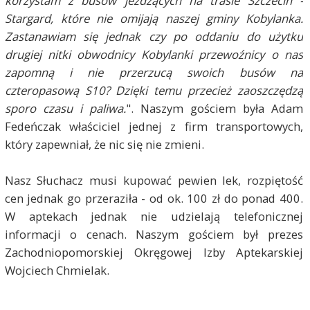
korzystam z busów jeżdżących na trasie Szczecin -
Stargard, które nie omijają naszej gminy Kobylanka.
Zastanawiam się jednak czy po oddaniu do użytku
drugiej nitki obwodnicy Kobylanki przewoźnicy o nas
zapomną i nie przerzucą swoich busów na
czteropasową S10? Dzięki temu przecież zaoszczędzą
sporo czasu i paliwa.
". Naszym gościem była Adam
Fedeńczak właściciel jednej z firm transportowych,
który zapewniał, że nic się nie zmieni.
Nasz Słuchacz musi kupować pewien lek, rozpiętość
cen jednak go przeraziła - od ok. 100 zł do ponad 400.
W aptekach jednak nie udzielają telefonicznej
informacji o cenach. Naszym gościem był prezes
Zachodniopomorskiej Okręgowej Izby Aptekarskiej
Wojciech Chmielak.