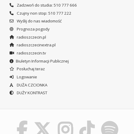
Zadzwoń do studia: 510 777 666
Czujny non stop: 510 777 222
Wyślij do nas wiadomość
Prognoza pogody
radioszczecin.pl
radioszczecinextra.pl
radioszczecin.tv
Biuletyn Informacji Publicznej
Posłuchaj teraz
Logowanie
DUŻA CZCIONKA
DUŻY KONTRAST