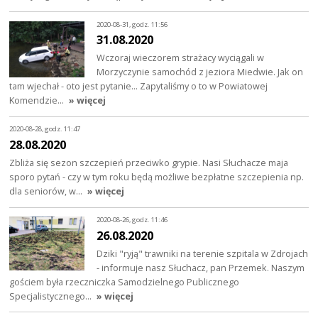
2020-08-31, godz. 11:56
31.08.2020
Wczoraj wieczorem strażacy wyciągali w
Morzyczynie samochód z jeziora Miedwie. Jak on
tam wjechał - oto jest pytanie... Zapytaliśmy o to w Powiatowej
Komendzie…
» więcej
2020-08-28, godz. 11:47
28.08.2020
Zbliża się sezon szczepień przeciwko grypie. Nasi Słuchacze maja
sporo pytań - czy w tym roku będą możliwe bezpłatne szczepienia np.
dla seniorów, w…
» więcej
2020-08-26, godz. 11:46
26.08.2020
Dziki "ryją" trawniki na terenie szpitala w Zdrojach
- informuje nasz Słuchacz, pan Przemek. Naszym
gościem była rzeczniczka Samodzielnego Publicznego
Specjalistycznego…
» więcej