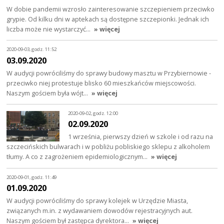
W dobie pandemii wzrosło zainteresowanie szczepieniem przeciwko
grypie. Od kilku dni w aptekach są dostępne szczepionki. Jednak ich
liczba może nie wystarczyć…
» więcej
2020-09-03, godz. 11:52
03.09.2020
W audycji powróciliśmy do sprawy budowy masztu w Przybiernowie -
przeciwko niej protestuje blisko 60 mieszkańców miejscowości.
Naszym gościem była wójt…
» więcej
2020-09-02, godz. 12:00
02.09.2020
1 września, pierwszy dzień w szkole i od razu na
szczecińskich bulwarach i w pobliżu pobliskiego sklepu z alkoholem
tłumy. A co z zagrożeniem epidemiologicznym…
» więcej
2020-09-01, godz. 11:49
01.09.2020
W audycji powróciliśmy do sprawy kolejek w Urzędzie Miasta,
związanych m.in. z wydawaniem dowodów rejestracyjnych aut.
Naszym gościem był zastępca dyrektora…
» więcej