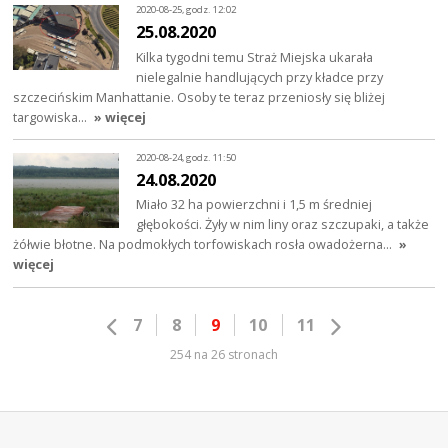
2020-08-25, godz. 12:02
25.08.2020
Kilka tygodni temu Straż Miejska ukarała
nielegalnie handlujących przy kładce przy
szczecińskim Manhattanie. Osoby te teraz przeniosły się bliżej
targowiska…
» więcej
2020-08-24, godz. 11:50
24.08.2020
Miało 32 ha powierzchni i 1,5 m średniej
głębokości. Żyły w nim liny oraz szczupaki, a także
żółwie błotne. Na podmokłych torfowiskach rosła owadożerna…
»
więcej
7
8
9
10
11
254 na 26 stronach