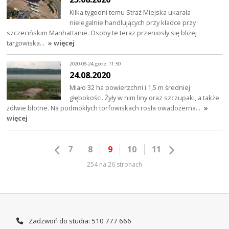
Kilka tygodni temu Straż Miejska ukarała
nielegalnie handlujących przy kładce przy
szczecińskim Manhattanie. Osoby te teraz przeniosły się bliżej
targowiska…
» więcej
2020-08-24, godz. 11:50
24.08.2020
Miało 32 ha powierzchni i 1,5 m średniej
głębokości. Żyły w nim liny oraz szczupaki, a także
żółwie błotne. Na podmokłych torfowiskach rosła owadożerna…
»
więcej
7
8
9
10
11
254 na 26 stronach
Zadzwoń do studia: 510 777 666