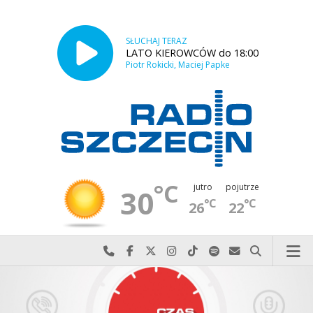
SŁUCHAJ TERAZ
LATO KIEROWCÓW do 18:00
Piotr Rokicki, Maciej Papke
°C
jutro
pojutrze
30
°C
°C
26
22
Najlepiej po prostu do nas zadzwoń
Odwiedź nas na Facebook-u
Odwiedź nas na X
Odwiedź nas na Instagram-ie
Odwiedź nas na TikTok-u
Szukaj nas na Spotify
Wyślij do nas w
Szukaj