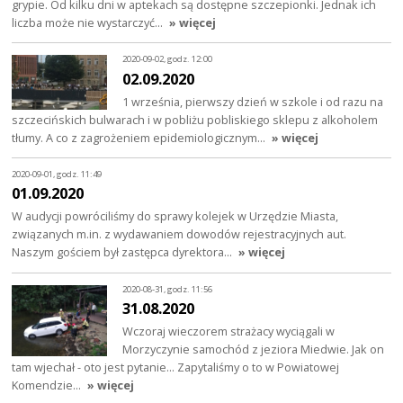
grypie. Od kilku dni w aptekach są dostępne szczepionki. Jednak ich
liczba może nie wystarczyć…
» więcej
2020-09-02, godz. 12:00
02.09.2020
1 września, pierwszy dzień w szkole i od razu na
szczecińskich bulwarach i w pobliżu pobliskiego sklepu z alkoholem
tłumy. A co z zagrożeniem epidemiologicznym…
» więcej
2020-09-01, godz. 11:49
01.09.2020
W audycji powróciliśmy do sprawy kolejek w Urzędzie Miasta,
związanych m.in. z wydawaniem dowodów rejestracyjnych aut.
Naszym gościem był zastępca dyrektora…
» więcej
2020-08-31, godz. 11:56
31.08.2020
Wczoraj wieczorem strażacy wyciągali w
Morzyczynie samochód z jeziora Miedwie. Jak on
tam wjechał - oto jest pytanie... Zapytaliśmy o to w Powiatowej
Komendzie…
» więcej