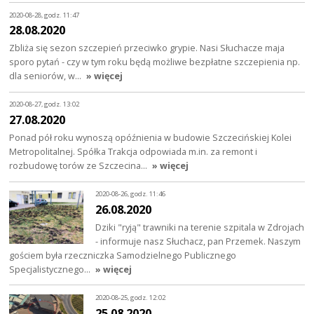
2020-08-28, godz. 11:47
28.08.2020
Zbliża się sezon szczepień przeciwko grypie. Nasi Słuchacze maja
sporo pytań - czy w tym roku będą możliwe bezpłatne szczepienia np.
dla seniorów, w…
» więcej
2020-08-27, godz. 13:02
27.08.2020
Ponad pół roku wynoszą opóźnienia w budowie Szczecińskiej Kolei
Metropolitalnej. Spółka Trakcja odpowiada m.in. za remont i
rozbudowę torów ze Szczecina…
» więcej
2020-08-26, godz. 11:46
26.08.2020
Dziki "ryją" trawniki na terenie szpitala w Zdrojach
- informuje nasz Słuchacz, pan Przemek. Naszym
gościem była rzeczniczka Samodzielnego Publicznego
Specjalistycznego…
» więcej
2020-08-25, godz. 12:02
25.08.2020