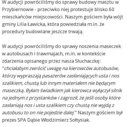
W audycji powróciliśmy do sprawy budowy masztu w
Przybiernowie - przeciwko niej protestuje blisko 60
mieszkańców miejscowości. Naszym gościem była wójt
gminy Lilia Ławicka, która powiedziała m.in. że
procedury budowlane jeszcze trwają.
W audycji powróciliśmy do sprawy noszenia maseczek
w autobusach i trawmajach, m.in. w kontekście
zdarzenia opisanego przez nasza Słuchaczkę:
"
chciałabym zwrócić uwagę na kierowców autobusów,
którzy wypraszają pasażerów zasłaniających usta i nos
szalikiem, chustą lub innym materiałem nie będącym
maseczką. Byłam świadkiem jak kierowca wyłączył silnik
na jednym z przystanków i zagroził, że jeśli osoby które
zasłaniają nos i usta szalikiem czy chustą nie wyjdą z
autobusu to on nie pojedzie dalej
." Naszym gościem był
prezes SPA Dąbie Włodzimierz Sołtysiak.