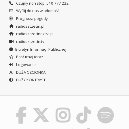
Czujny non stop: 510 777 222
Wyślij do nas wiadomość
Prognoza pogody
radioszczecin.pl
radioszczecinextra.pl
radioszczecin.tv
Biuletyn Informacji Publicznej
Posłuchaj teraz
Logowanie
DUŻA CZCIONKA
DUŻY KONTRAST