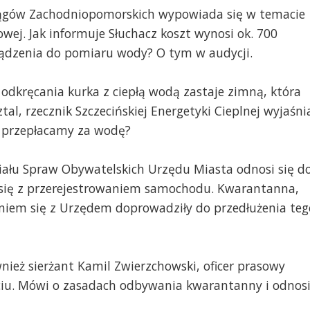
iągów Zachodniopomorskich wypowiada się w temacie
wej. Jak informuje Słuchacz koszt wynosi ok. 700
ządzenia do pomiaru wody? O tym w audycji.
 odkręcania kurka z ciepłą wodą zastaje zimną, która
tal, rzecznik Szczecińskiej Energetyki Cieplnej wyjaśni
ci przepłacamy za wodę?
iału Spraw Obywatelskich Urzędu Miasta odnosi się d
a się z przerejestrowaniem samochodu. Kwarantanna,
iem się z Urzędem doprowadziły do przedłużenia teg
eż sierżant Kamil Zwierzchowski, oficer prasowy
ciu. Mówi o zasadach odbywania kwarantanny i odnos