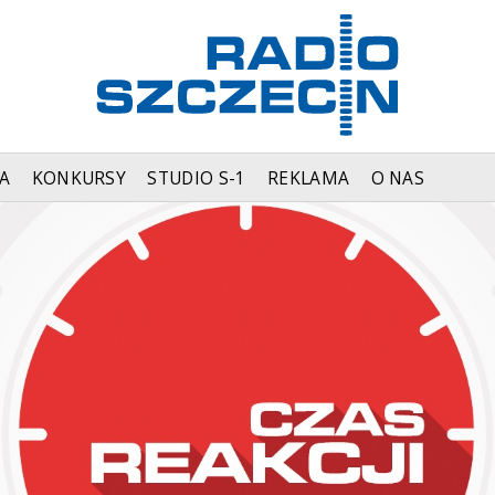
A
KONKURSY
STUDIO S-1
REKLAMA
O NAS