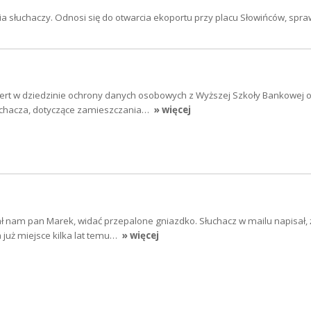
 słuchaczy. Odnosi się do otwarcia ekoportu przy placu Słowińców, spra
pert w dziedzinie ochrony danych osobowych z Wyższej Szkoły Bankowej
uchacza, dotyczące zamieszczania…
» więcej
łał nam pan Marek, widać przepalone gniazdko. Słuchacz w mailu napisał, 
już miejsce kilka lat temu…
» więcej