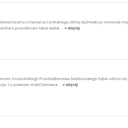
również brama Cmentarza Centralnego, której dachówki po remoncie maj
słuchacz przesłał nam także widok…
» więcej
 prezes Szczecińskiego Przedsiębiorstwa Autobusowego Dąbie odnosi się 
sów. Co powinien zrobić kierowca…
» więcej