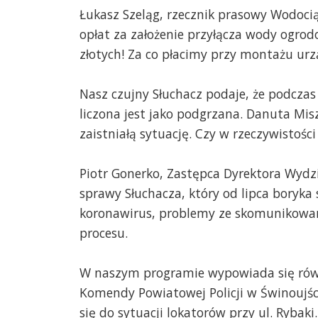
Łukasz Szeląg, rzecznik prasowy Wodoc
opłat za założenie przyłącza wody ogrodo
złotych! Za co płacimy przy montażu ur
Nasz czujny Słuchacz podaje, że podczas
liczona jest jako podgrzana. Danuta Misz
zaistniałą sytuację. Czy w rzeczywistoś
Piotr Gonerko, Zastępca Dyrektora Wydz
sprawy Słuchacza, który od lipca boryk
koronawirus, problemy ze skomunikowan
procesu.
W naszym programie wypowiada się równi
Komendy Powiatowej Policji w Świnoujś
się do sytuacji lokatorów przy ul. Rybaki.