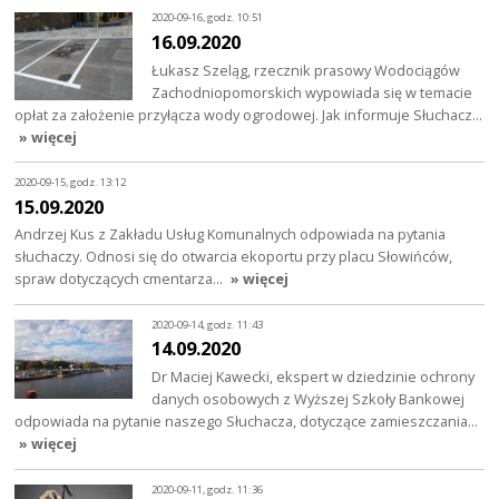
2020-09-16, godz. 10:51
16.09.2020
Łukasz Szeląg, rzecznik prasowy Wodociągów
Zachodniopomorskich wypowiada się w temacie
opłat za założenie przyłącza wody ogrodowej. Jak informuje Słuchacz…
» więcej
2020-09-15, godz. 13:12
15.09.2020
Andrzej Kus z Zakładu Usług Komunalnych odpowiada na pytania
słuchaczy. Odnosi się do otwarcia ekoportu przy placu Słowińców,
spraw dotyczących cmentarza…
» więcej
2020-09-14, godz. 11:43
14.09.2020
Dr Maciej Kawecki, ekspert w dziedzinie ochrony
danych osobowych z Wyższej Szkoły Bankowej
odpowiada na pytanie naszego Słuchacza, dotyczące zamieszczania…
» więcej
2020-09-11, godz. 11:36