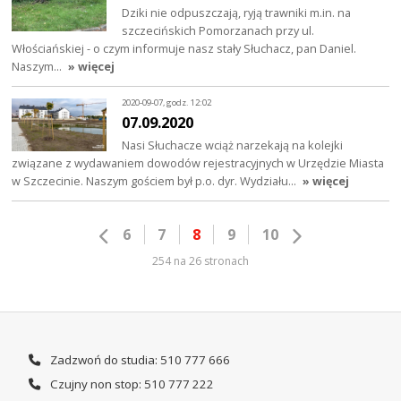
Dziki nie odpuszczają, ryją trawniki m.in. na
szczecińskich Pomorzanach przy ul.
Włościańskiej - o czym informuje nasz stały Słuchacz, pan Daniel.
Naszym…
» więcej
2020-09-07, godz. 12:02
07.09.2020
Nasi Słuchacze wciąż narzekają na kolejki
związane z wydawaniem dowodów rejestracyjnych w Urzędzie Miasta
w Szczecinie. Naszym gościem był p.o. dyr. Wydziału…
» więcej
6
7
8
9
10
254 na 26 stronach
Zadzwoń do studia: 510 777 666
Czujny non stop: 510 777 222