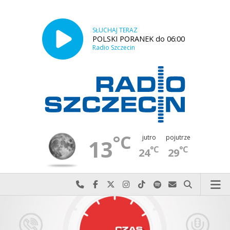
SŁUCHAJ TERAZ
POLSKI PORANEK do 06:00
Radio Szczecin
°C
jutro
pojutrze
13
°C
°C
24
29
Najlepiej po prostu do nas zadzwoń
Odwiedź nas na Facebook-u
Odwiedź nas na X
Odwiedź nas na Instagram-ie
Odwiedź nas na TikTok-u
Szukaj nas na Spotify
Wyślij do nas w
Szukaj