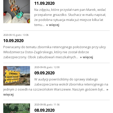
11.09.2020
Na zdjęciu, które przysłał nam pan Marek, widać
przepalone gniazdko. Słuchacz w mailu napisał,
że podobna sytuacja miała już miejsce kilka lat
temu…
» więcej
2020-09-10, godz. 13:08
10.09.2020
Powracamy do tematu zbiornika retencyjnego położonego przy ulicy
Włodzimierza Ostoi-Zagórskiego, który nie został dobrze
zabezpieczony. Obok zabudowań mieszkalnych…
» więcej
2020-09-09, godz. 12:00
09.09.2020
W audycji powróciliśmy do sprawy słabego
zabezpieczenia wokół zbiornika retencyjnego na
jednym z osiedli na szczecińskim Warszewie. Naszym gościem był…
»
więcej
2020-09-08, godz. 11:56
08.09.2020