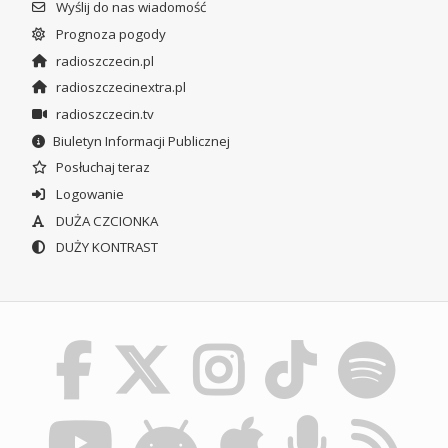
Wyślij do nas wiadomość
Prognoza pogody
radioszczecin.pl
radioszczecinextra.pl
radioszczecin.tv
Biuletyn Informacji Publicznej
Posłuchaj teraz
Logowanie
DUŻA CZCIONKA
DUŻY KONTRAST