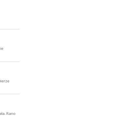
ie
wierze
ała. Rano