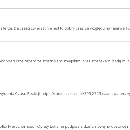
ze. Da części zwierząt nie jest to dobry czas ze względu na fajerwerki.
nkcjonariusze razem ze strażnikami miejskimi oraz strażakami będą m.in
wydania Czasu Reakcji. https://radioszczecin.pl/395,2725,czas-swiateczny
ółka Nieruchomości i Opłaty Lokalne podpisała dziś umowę na dostawę 