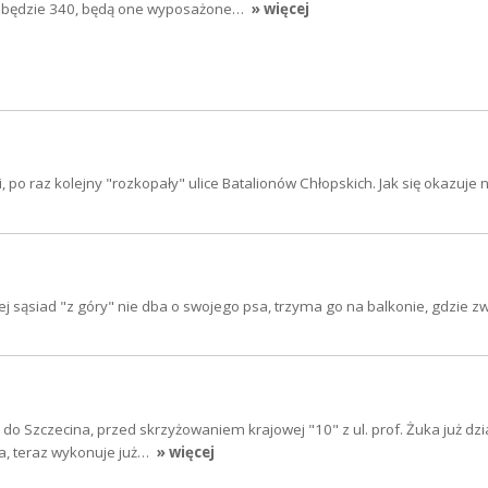
 będzie 340, będą one wyposażone…
» więcej
 po raz kolejny "rozkopały" ulice Batalionów Chłopskich. Jak się okazuje n
j sąsiad "z góry" nie dba o swojego psa, trzyma go na balkonie, gdzie z
 do Szczecina, przed skrzyżowaniem krajowej "10" z ul. prof. Żuka już dzi
a, teraz wykonuje już…
» więcej