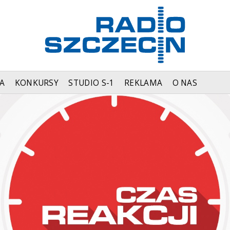
A
KONKURSY
STUDIO S-1
REKLAMA
O NAS