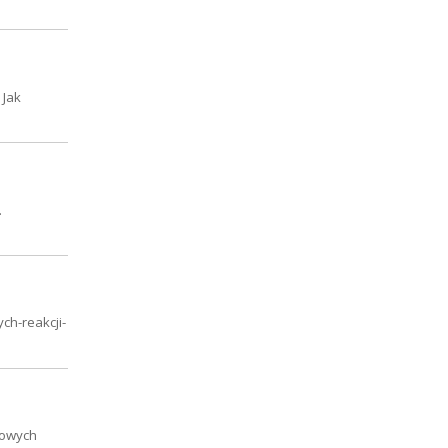
 Jak
.
ch-reakcji-
nowych