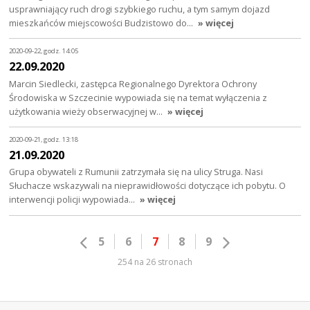
usprawniający ruch drogi szybkiego ruchu, a tym samym dojazd
mieszkańców miejscowości Budzistowo do…
» więcej
2020-09-22, godz. 14:05
22.09.2020
Marcin Siedlecki, zastępca Regionalnego Dyrektora Ochrony
Środowiska w Szczecinie wypowiada się na temat wyłączenia z
użytkowania wieży obserwacyjnej w…
» więcej
2020-09-21, godz. 13:18
21.09.2020
Grupa obywateli z Rumunii zatrzymała się na ulicy Struga. Nasi
Słuchacze wskazywali na nieprawidłowości dotyczące ich pobytu. O
interwencji policji wypowiada…
» więcej
5
6
7
8
9
254 na 26 stronach