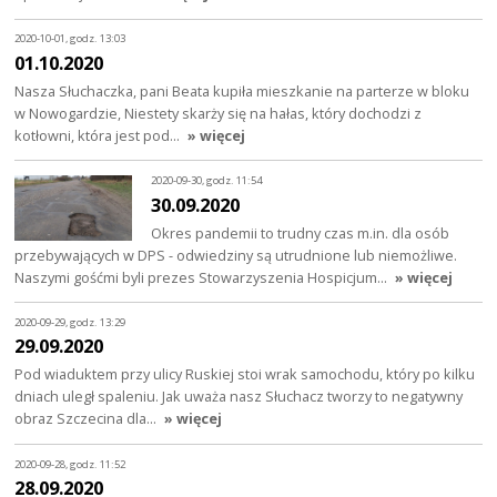
2020-10-01, godz. 13:03
01.10.2020
Nasza Słuchaczka, pani Beata kupiła mieszkanie na parterze w bloku
w Nowogardzie, Niestety skarży się na hałas, który dochodzi z
kotłowni, która jest pod…
» więcej
2020-09-30, godz. 11:54
30.09.2020
Okres pandemii to trudny czas m.in. dla osób
przebywających w DPS - odwiedziny są utrudnione lub niemożliwe.
Naszymi gośćmi byli prezes Stowarzyszenia Hospicjum…
» więcej
2020-09-29, godz. 13:29
29.09.2020
Pod wiaduktem przy ulicy Ruskiej stoi wrak samochodu, który po kilku
dniach uległ spaleniu. Jak uważa nasz Słuchacz tworzy to negatywny
obraz Szczecina dla…
» więcej
2020-09-28, godz. 11:52
28.09.2020