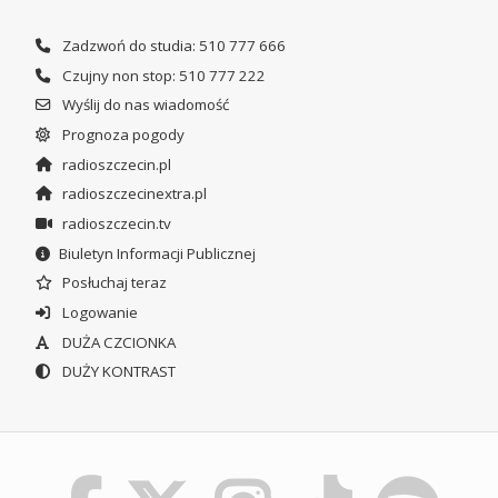
Zadzwoń do studia: 510 777 666
Czujny non stop: 510 777 222
Wyślij do nas wiadomość
Prognoza pogody
radioszczecin.pl
radioszczecinextra.pl
radioszczecin.tv
Biuletyn Informacji Publicznej
Posłuchaj teraz
Logowanie
DUŻA CZCIONKA
DUŻY KONTRAST