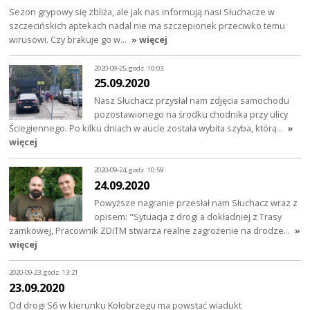
Sezon grypowy się zbliża, ale jak nas informują nasi Słuchacze w
szczecińskich aptekach nadal nie ma szczepionek przeciwko temu
wirusowi. Czy brakuje go w…
» więcej
2020-09-25, godz. 10:03
25.09.2020
Nasz Słuchacz przysłał nam zdjęcia samochodu
pozostawionego na środku chodnika przy ulicy
Ściegiennego. Po kilku dniach w aucie została wybita szyba, którą…
»
więcej
2020-09-24, godz. 10:59
24.09.2020
Powyższe nagranie przesłał nam Słuchacz wraz z
opisem: "Sytuacja z drogi a dokładniej z Trasy
zamkowej, Pracownik ZDiTM stwarza realne zagrożenie na drodze…
»
więcej
2020-09-23, godz. 13:21
23.09.2020
Od drogi S6 w kierunku Kołobrzegu ma powstać wiadukt