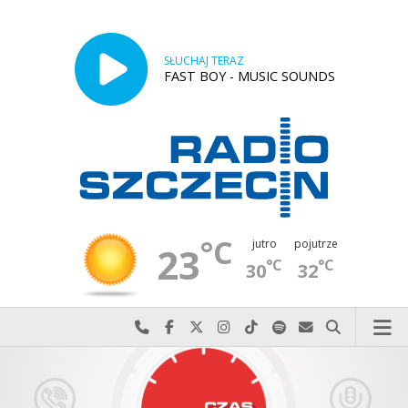
SŁUCHAJ TERAZ
FAST BOY - MUSIC SOUNDS
°C
jutro
pojutrze
23
°C
°C
30
32
Najlepiej po prostu do nas zadzwoń
Odwiedź nas na Facebook-u
Odwiedź nas na X
Odwiedź nas na Instagram-ie
Odwiedź nas na TikTok-u
Szukaj nas na Spotify
Wyślij do nas w
Szukaj