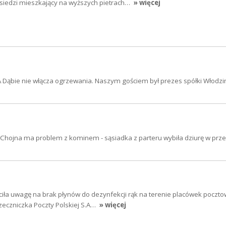
ąsiedzi mieszkający na wyższych pietrach…
» więcej
A Dąbie nie włącza ogrzewania. Naszym gościem był prezes spółki Włodzi
Chojna ma problem z kominem - sąsiadka z parteru wybiła dziurę w prz
iła uwagę na brak płynów do dezynfekcji rąk na terenie placówek poczto
eczniczka Poczty Polskiej S.A…
» więcej