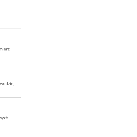
mierz
ewodzie,
wych.