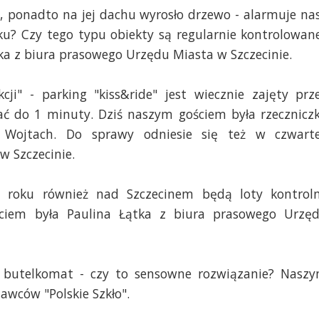
, ponadto na jej dachu wyrosło drzewo - alarmuje na
ku? Czy tego typu obiekty są regularnie kontrolowan
a z biura prasowego Urzędu Miasta w Szczecinie.
ji" - parking "kiss&ride" jest wiecznie zajęty prz
ć do 1 minuty. Dziś naszym gościem była rzecznicz
a Wojtach. Do sprawy odniesie się też w czwart
w Szczecinie.
 roku również nad Szczecinem będą loty kontrol
iem była Paulina Łątka z biura prasowego Urzę
no butelkomat - czy to sensowne rozwiązanie? Nasz
awców "Polskie Szkło".