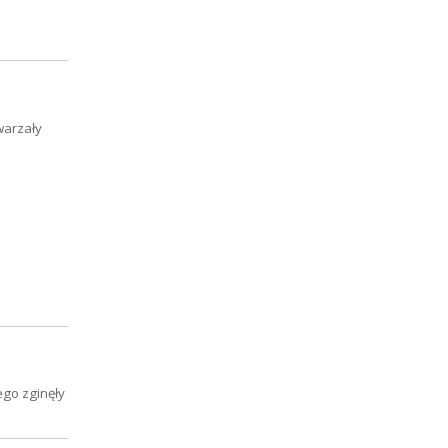
warzały
go zginęły