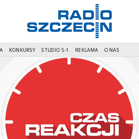
A
KONKURSY
STUDIO S-1
REKLAMA
O NAS