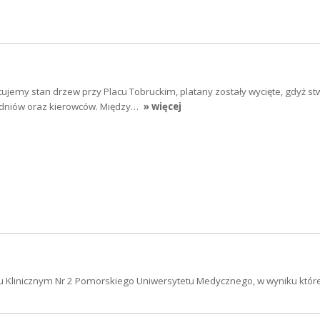
tujemy stan drzew przy Placu Tobruckim, platany zostały wycięte, gdyż st
odniów oraz kierowców. Między…
» więcej
 Klinicznym Nr 2 Pomorskiego Uniwersytetu Medycznego, w wyniku które