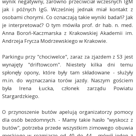
wynik negatywny, zarówno przeciwciał wczesnych IgM
jak i późnych IgG. Wcześniej jednak miał kontakt z
osobami chorymi. Co oznaczają takie wyniki badań? Jak
je interpretować? O tym mówiła prof. dr hab. n. med.
Anna
Boroń
-Kaczmarska z
Krakowskiej Akademii im.
Andrzeja Frycza Modrzewskiego w Krakowie.
Parkingu przy "chociwelce", zaraz za zjazdem z S3 jest
wynajęty "driftowcom". Niestety kilka dni temu
spłonęły opony, które były tam składowane - służyły
m.in. do wyznaczania torów jazdy. Naszym gościem
była Irena Łucka, członek zarządu Powiatu
Stargardzkiego.
O przynoszenie butów apelują organizatorzy pomocy
dla osób bezdomnych. - Mamy takie hasło "wyskocz z
butów", potrzeba przede wszystkim zimowego obuwia
męskiego w rozmiarze od 40 do 44 - mówił jeden z