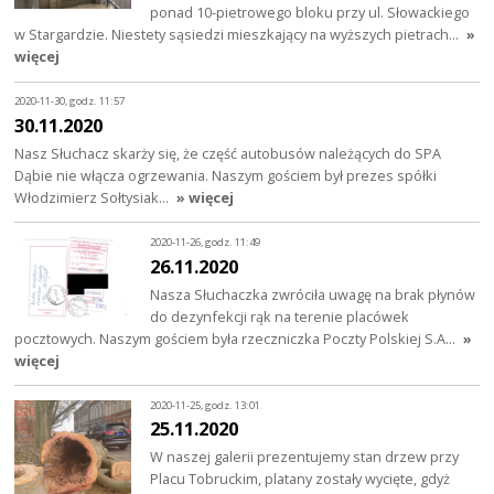
ponad 10-pietrowego bloku przy ul. Słowackiego
w Stargardzie. Niestety sąsiedzi mieszkający na wyższych pietrach…
»
więcej
2020-11-30, godz. 11:57
30.11.2020
Nasz Słuchacz skarży się, że część autobusów należących do SPA
Dąbie nie włącza ogrzewania. Naszym gościem był prezes spółki
Włodzimierz Sołtysiak…
» więcej
2020-11-26, godz. 11:49
26.11.2020
Nasza Słuchaczka zwróciła uwagę na brak płynów
do dezynfekcji rąk na terenie placówek
pocztowych. Naszym gościem była rzeczniczka Poczty Polskiej S.A…
»
więcej
2020-11-25, godz. 13:01
25.11.2020
W naszej galerii prezentujemy stan drzew przy
Placu Tobruckim, platany zostały wycięte, gdyż