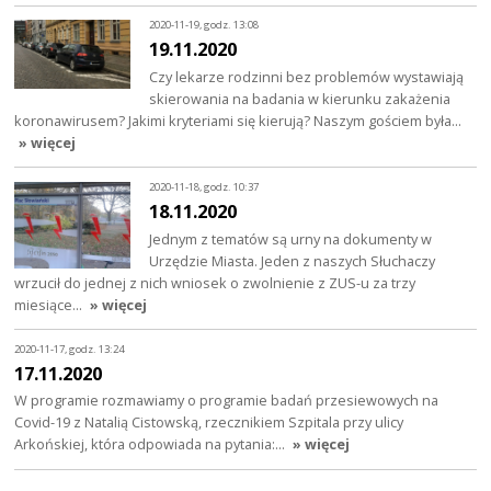
2020-11-19, godz. 13:08
19.11.2020
Czy lekarze rodzinni bez problemów wystawiają
skierowania na badania w kierunku zakażenia
koronawirusem? Jakimi kryteriami się kierują? Naszym gościem była…
» więcej
2020-11-18, godz. 10:37
18.11.2020
Jednym z tematów są urny na dokumenty w
Urzędzie Miasta. Jeden z naszych Słuchaczy
wrzucił do jednej z nich wniosek o zwolnienie z ZUS-u za trzy
miesiące…
» więcej
2020-11-17, godz. 13:24
17.11.2020
W programie rozmawiamy o programie badań przesiewowych na
Covid-19 z Natalią Cistowską, rzecznikiem Szpitala przy ulicy
Arkońskiej, która odpowiada na pytania:…
» więcej