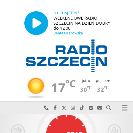
SŁUCHAJ TERAZ
WEEKENDOWE RADIO
SZCZECIN NA DZIEŃ DOBRY
do 12:00
Beata Użarowska
°C
jutro
pojutrze
17
°C
°C
30
32
Najlepiej po prostu do nas zadzwoń
Odwiedź nas na Facebook-u
Odwiedź nas na X
Odwiedź nas na Instagram-ie
Odwiedź nas na TikTok-u
Szukaj nas na Spotify
Wyślij do nas w
Szukaj