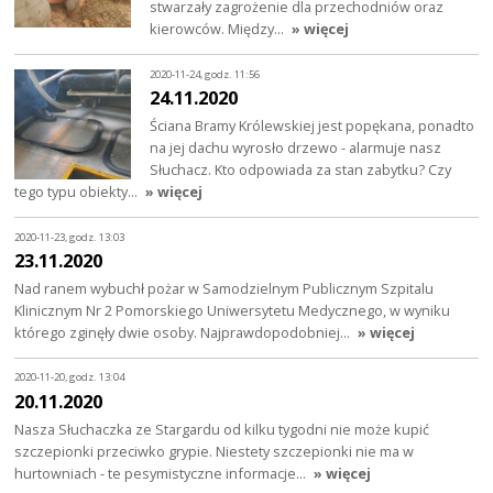
stwarzały zagrożenie dla przechodniów oraz
kierowców. Między…
» więcej
2020-11-24, godz. 11:56
24.11.2020
Ściana Bramy Królewskiej jest popękana, ponadto
na jej dachu wyrosło drzewo - alarmuje nasz
Słuchacz. Kto odpowiada za stan zabytku? Czy
tego typu obiekty…
» więcej
2020-11-23, godz. 13:03
23.11.2020
Nad ranem wybuchł pożar w Samodzielnym Publicznym Szpitalu
Klinicznym Nr 2 Pomorskiego Uniwersytetu Medycznego, w wyniku
którego zginęły dwie osoby. Najprawdopodobniej…
» więcej
2020-11-20, godz. 13:04
20.11.2020
Nasza Słuchaczka ze Stargardu od kilku tygodni nie może kupić
szczepionki przeciwko grypie. Niestety szczepionki nie ma w
hurtowniach - te pesymistyczne informacje…
» więcej