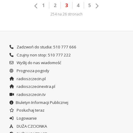
1
2
3
4
5
254 na 26 stronach
Zadzwoń do studia: 510 777 666
Czujny non stop: 510 777 222
Wyślij do nas wiadomość
Prognoza pogody
radioszczecin.pl
radioszczecinextra.pl
radioszczecin.tv
Biuletyn Informacji Publicznej
Posłuchaj teraz
Logowanie
DUŻA CZCIONKA