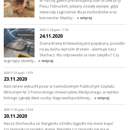
W naszej galerii prezentujemy stan drzew przy
Placu Tobruckim, platany zostały wycięte, gdyż
stwarzały zagrożenie dla przechodniów oraz
kierowców. Między…
» więcej
2020-11-24, godz. 11:56
24.11.2020
Ściana Bramy Królewskiej jest popękana, ponadto
na jej dachu wyrosło drzewo - alarmuje nasz
Słuchacz. Kto odpowiada za stan zabytku? Czy
tego typu obiekty…
» więcej
2020-11-23, godz. 13:03
23.11.2020
Nad ranem wybuchł pożar w Samodzielnym Publicznym Szpitalu
Klinicznym Nr 2 Pomorskiego Uniwersytetu Medycznego, w wyniku
którego zginęły dwie osoby. Najprawdopodobniej…
» więcej
2020-11-20, godz. 13:04
20.11.2020
Nasza Słuchaczka ze Stargardu od kilku tygodni nie może kupić
szczepionki przeciwko grypie. Niestety szczepionki nie ma w