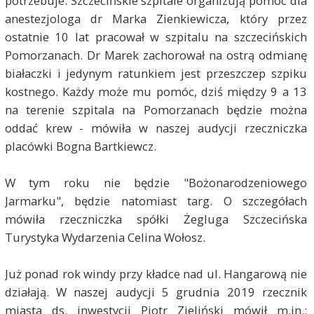
potrzebuje. Szczecińskie szpitale organizują pomoc dla
anestezjologa dr Marka Zienkiewicza, który przez
ostatnie 10 lat pracował w szpitalu na szczecińskich
Pomorzanach. Dr Marek zachorował na ostrą odmianę
białaczki i jedynym ratunkiem jest przeszczep szpiku
kostnego. Każdy może mu pomóc, dziś między 9 a 13
na terenie szpitala na Pomorzanach będzie można
oddać krew - mówiła w naszej audycji rzeczniczka
placówki Bogna Bartkiewcz.
W tym roku nie będzie "Bożonarodzeniowego
Jarmarku", będzie natomiast targ. O szczegółach
mówiła rzeczniczka spółki Żegluga Szczecińska
Turystyka Wydarzenia Celina Wołosz.
Już ponad rok windy przy kładce nad ul. Hangarową nie
działają. W naszej audycji 5 grudnia 2019 rzecznik
miasta ds. inwestycji Piotr Zieliński mówił m.in.: