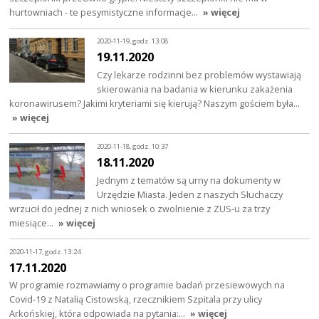
hurtowniach - te pesymistyczne informacje…
» więcej
2020-11-19, godz. 13:08
19.11.2020
Czy lekarze rodzinni bez problemów wystawiają
skierowania na badania w kierunku zakażenia
koronawirusem? Jakimi kryteriami się kierują? Naszym gościem była…
» więcej
2020-11-18, godz. 10:37
18.11.2020
Jednym z tematów są urny na dokumenty w
Urzędzie Miasta. Jeden z naszych Słuchaczy
wrzucił do jednej z nich wniosek o zwolnienie z ZUS-u za trzy
miesiące…
» więcej
2020-11-17, godz. 13:24
17.11.2020
W programie rozmawiamy o programie badań przesiewowych na
Covid-19 z Natalią Cistowską, rzecznikiem Szpitala przy ulicy
Arkońskiej, która odpowiada na pytania:…
» więcej