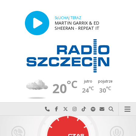
SŁUCHAJ TERAZ
MARTIN GARRIX & ED
SHEERAN - REPEAT IT
°C
jutro
pojutrze
20
°C
°C
24
30
Najlepiej po prostu do nas zadzwoń
Odwiedź nas na Facebook-u
Odwiedź nas na X
Odwiedź nas na Instagram-ie
Odwiedź nas na TikTok-u
Szukaj nas na Spotify
Wyślij do nas w
Szukaj