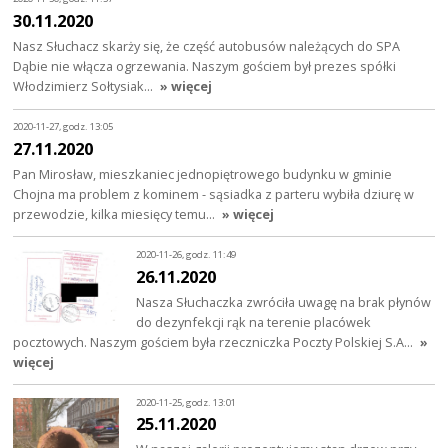
30.11.2020
Nasz Słuchacz skarży się, że część autobusów należących do SPA
Dąbie nie włącza ogrzewania. Naszym gościem był prezes spółki
Włodzimierz Sołtysiak…
» więcej
2020-11-27, godz. 13:05
27.11.2020
Pan Mirosław, mieszkaniec jednopiętrowego budynku w gminie
Chojna ma problem z kominem - sąsiadka z parteru wybiła dziurę w
przewodzie, kilka miesięcy temu…
» więcej
2020-11-26, godz. 11:49
26.11.2020
Nasza Słuchaczka zwróciła uwagę na brak płynów
do dezynfekcji rąk na terenie placówek
pocztowych. Naszym gościem była rzeczniczka Poczty Polskiej S.A…
»
więcej
2020-11-25, godz. 13:01
25.11.2020