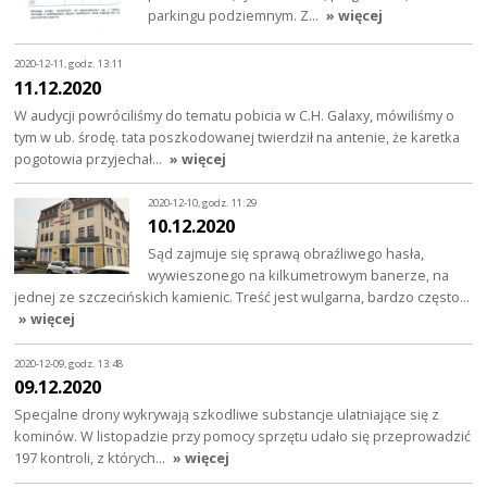
parkingu podziemnym. Z…
» więcej
2020-12-11, godz. 13:11
11.12.2020
W audycji powróciliśmy do tematu pobicia w C.H. Galaxy, mówiliśmy o
tym w ub. środę. tata poszkodowanej twierdził na antenie, że karetka
pogotowia przyjechał…
» więcej
2020-12-10, godz. 11:29
10.12.2020
Sąd zajmuje się sprawą obraźliwego hasła,
wywieszonego na kilkumetrowym banerze, na
jednej ze szczecińskich kamienic. Treść jest wulgarna, bardzo często…
» więcej
2020-12-09, godz. 13:48
09.12.2020
Specjalne drony wykrywają szkodliwe substancje ulatniające się z
kominów. W listopadzie przy pomocy sprzętu udało się przeprowadzić
197 kontroli, z których…
» więcej