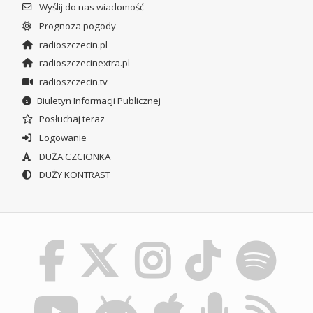
Wyślij do nas wiadomość
Prognoza pogody
radioszczecin.pl
radioszczecinextra.pl
radioszczecin.tv
Biuletyn Informacji Publicznej
Posłuchaj teraz
Logowanie
DUŻA CZCIONKA
DUŻY KONTRAST