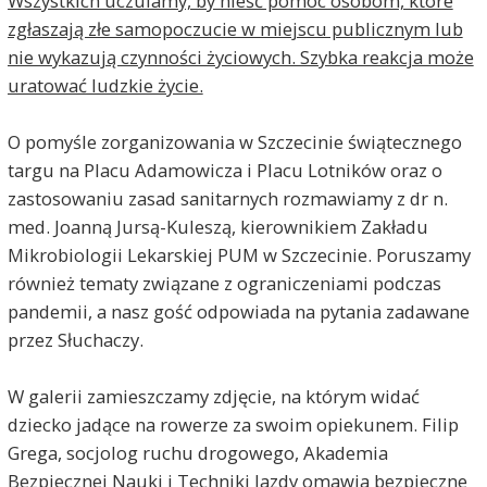
Wszystkich uczulamy, by nieść pomoc osobom, które
zgłaszają złe samopoczucie w miejscu publicznym lub
nie wykazują czynności życiowych. Szybka reakcja może
uratować ludzkie życie.
O pomyśle zorganizowania w Szczecinie świątecznego
targu na Placu Adamowicza i Placu Lotników oraz o
zastosowaniu zasad sanitarnych rozmawiamy z dr n.
med. Joanną Jursą-Kuleszą, kierownikiem Zakładu
Mikrobiologii Lekarskiej PUM w Szczecinie. Poruszamy
również tematy związane z ograniczeniami podczas
pandemii, a nasz gość odpowiada na pytania zadawane
przez Słuchaczy.
W galerii zamieszczamy zdjęcie, na którym widać
dziecko jadące na rowerze za swoim opiekunem. Filip
Grega, socjolog ruchu drogowego, Akademia
Bezpiecznej Nauki i Techniki Jazdy omawia bezpieczne