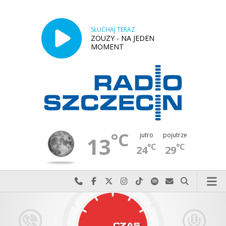
SŁUCHAJ TERAZ
ZOUZY - NA JEDEN
MOMENT
°C
jutro
pojutrze
13
°C
°C
24
29
Najlepiej po prostu do nas zadzwoń
Odwiedź nas na Facebook-u
Odwiedź nas na X
Odwiedź nas na Instagram-ie
Odwiedź nas na TikTok-u
Szukaj nas na Spotify
Wyślij do nas w
Szukaj