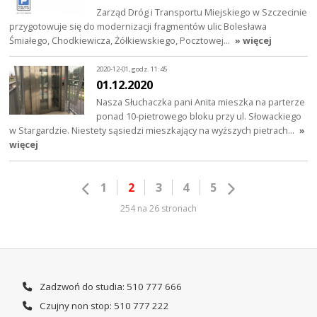
Zarząd Dróg i Transportu Miejskiego w Szczecinie
przygotowuje się do modernizacji fragmentów ulic Bolesława
Śmiałego, Chodkiewicza, Żółkiewskiego, Pocztowej…
» więcej
2020-12-01, godz. 11:45
01.12.2020
Nasza Słuchaczka pani Anita mieszka na parterze
ponad 10-pietrowego bloku przy ul. Słowackiego
w Stargardzie. Niestety sąsiedzi mieszkający na wyższych pietrach…
»
więcej
1
2
3
4
5
254 na 26 stronach
Zadzwoń do studia: 510 777 666
Czujny non stop: 510 777 222