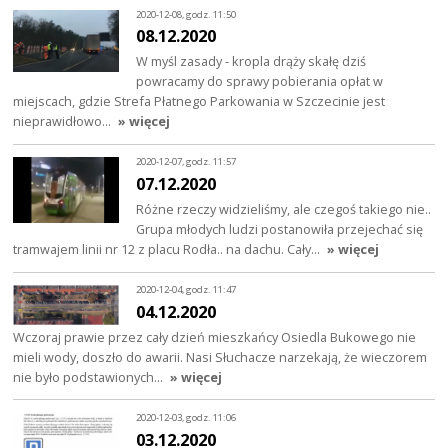
2020-12-08, godz. 11:50
08.12.2020
W myśl zasady - kropla drąży skałę dziś
powracamy do sprawy pobierania opłat w
miejscach, gdzie Strefa Płatnego Parkowania w Szczecinie jest
nieprawidłowo…
» więcej
2020-12-07, godz. 11:57
07.12.2020
Różne rzeczy widzieliśmy, ale czegoś takiego nie..
Grupa młodych ludzi postanowiła przejechać się
tramwajem linii nr 12 z placu Rodła.. na dachu. Cały…
» więcej
2020-12-04, godz. 11:47
04.12.2020
Wczoraj prawie przez cały dzień mieszkańcy Osiedla Bukowego nie
mieli wody, doszło do awarii. Nasi Słuchacze narzekają, że wieczorem
nie było podstawionych…
» więcej
2020-12-03, godz. 11:06
03.12.2020