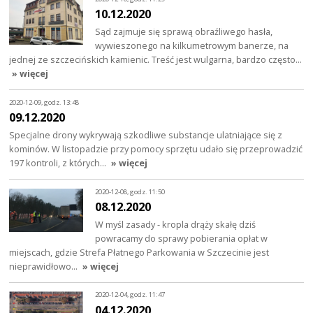
10.12.2020
Sąd zajmuje się sprawą obraźliwego hasła,
wywieszonego na kilkumetrowym banerze, na
jednej ze szczecińskich kamienic. Treść jest wulgarna, bardzo często…
» więcej
2020-12-09, godz. 13:48
09.12.2020
Specjalne drony wykrywają szkodliwe substancje ulatniające się z
kominów. W listopadzie przy pomocy sprzętu udało się przeprowadzić
197 kontroli, z których…
» więcej
2020-12-08, godz. 11:50
08.12.2020
W myśl zasady - kropla drąży skałę dziś
powracamy do sprawy pobierania opłat w
miejscach, gdzie Strefa Płatnego Parkowania w Szczecinie jest
nieprawidłowo…
» więcej
2020-12-04, godz. 11:47
04.12.2020