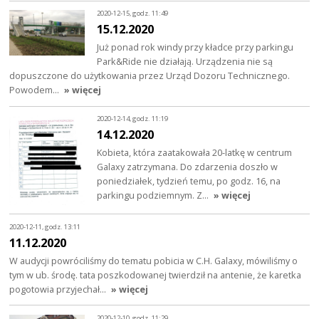
2020-12-15, godz. 11:49
15.12.2020
Już ponad rok windy przy kładce przy parkingu
Park&Ride nie działają. Urządzenia nie są
dopuszczone do użytkowania przez Urząd Dozoru Technicznego.
Powodem…
» więcej
2020-12-14, godz. 11:19
14.12.2020
Kobieta, która zaatakowała 20-latkę w centrum
Galaxy zatrzymana. Do zdarzenia doszło w
poniedziałek, tydzień temu, po godz. 16, na
parkingu podziemnym. Z…
» więcej
2020-12-11, godz. 13:11
11.12.2020
W audycji powróciliśmy do tematu pobicia w C.H. Galaxy, mówiliśmy o
tym w ub. środę. tata poszkodowanej twierdził na antenie, że karetka
pogotowia przyjechał…
» więcej
2020-12-10, godz. 11:29