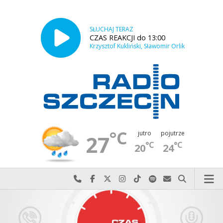
SŁUCHAJ TERAZ
CZAS REAKCJI do 13:00
Krzysztof Kukliński, Sławomir Orlik
°C
jutro
pojutrze
27
°C
°C
20
24
Najlepiej po prostu do nas zadzwoń
Odwiedź nas na Facebook-u
Odwiedź nas na X
Odwiedź nas na Instagram-ie
Odwiedź nas na TikTok-u
Szukaj nas na Spotify
Wyślij do nas w
Szukaj