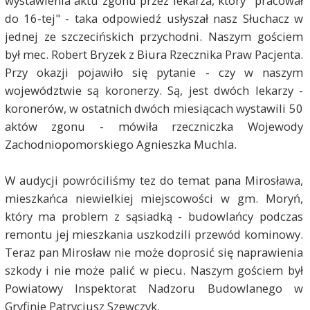
wystawienia aktu zgonu przez lekarza, który "pracował
do 16-tej" - taka odpowiedź usłyszał nasz Słuchacz w
jednej ze szczecińskich przychodni. Naszym gościem
był mec. Robert Bryzek z Biura Rzecznika Praw Pacjenta.
Przy okazji pojawiło się pytanie - czy w naszym
województwie są koronerzy. Są, jest dwóch lekarzy -
koronerów, w ostatnich dwóch miesiącach wystawili 50
aktów zgonu - mówiła rzeczniczka Wojewody
Zachodniopomorskiego Agnieszka Muchla.
W audycji powróciliśmy tez do temat pana Mirosława,
mieszkańca niewielkiej miejscowości w gm. Moryń,
który ma problem z sąsiadką - budowlańcy podczas
remontu jej mieszkania uszkodzili przewód kominowy.
Teraz pan Mirosław nie może doprosić się naprawienia
szkody i nie może palić w piecu. Naszym gościem był
Powiatowy Inspektorat Nadzoru Budowlanego w
Gryfinie Patrycjusz Szewczyk.