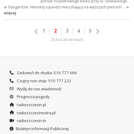
ponad 10-pietrowego bloku przy ul. Słowackiego
w Stargardzie. Niestety sąsiedzi mieszkający na wyższych pietrach…
»
więcej
1
2
3
4
5
254 na 26 stronach
Zadzwoń do studia: 510 777 666
Czujny non stop: 510 777 222
Wyślij do nas wiadomość
Prognoza pogody
radioszczecin.pl
radioszczecinextra.pl
radioszczecin.tv
Biuletyn Informacji Publicznej