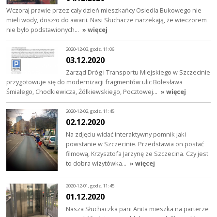
Wczoraj prawie przez cały dzień mieszkańcy Osiedla Bukowego nie
mieli wody, doszło do awarii. Nasi Słuchacze narzekają, że wieczorem
nie było podstawionych…
» więcej
2020-12-03, godz. 11:06
03.12.2020
Zarząd Dróg i Transportu Miejskiego w Szczecinie
przygotowuje się do modernizacji fragmentów ulic Bolesława
Śmiałego, Chodkiewicza, Żółkiewskiego, Pocztowej…
» więcej
2020-12-02, godz. 11:45
02.12.2020
Na zdjęciu widać interaktywny pomnik jaki
powstanie w Szczecinie. Przedstawia on postać
filmową, Krzysztofa Jarzynę ze Szczecina. Czy jest
to dobra wizytówka…
» więcej
2020-12-01, godz. 11:45
01.12.2020
Nasza Słuchaczka pani Anita mieszka na parterze