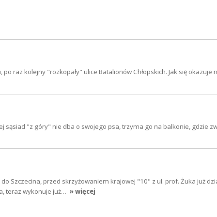
 po raz kolejny "rozkopały" ulice Batalionów Chłopskich. Jak się okazuje n
j sąsiad "z góry" nie dba o swojego psa, trzyma go na balkonie, gdzie z
 do Szczecina, przed skrzyżowaniem krajowej "10" z ul. prof. Żuka już dzi
a, teraz wykonuje już…
» więcej