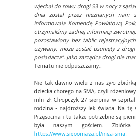
wjechał do rowu drogi S3 w nocy z sąsia
dnia został przez nieznanych nam 
informowała Komendę Powiatową Policj
otrzymaliśmy żadnej informacji zwrotne
pozostawiony bez tablic rejestracyjnyc
używany, może zostać usunięty z drogi p
posiadacza”. Jako zarządca drogi nie ma
Tematu nie odpuszczamy..
Nie tak dawno wielu z nas żyło zbiórk
dziecka chorego na SMA, czyli rdzeniowy
mln zł. Chłopczyk 27 sierpnia w szpita
rodzina - najdroższy lek świata. Na tę
Przęsocina i tu także potrzebne są pien
była naszym gościem. Zbiórka
https://www.siepomaga.pl/inga-sma.