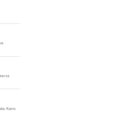
ie
wierze
ała. Rano