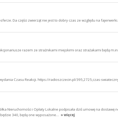
ze. Da części zwierząt nie jest to dobry czas ze względu na fajerwerki.
nkcjonariusze razem ze strażnikami miejskimi oraz strażakami będą m.in
wydania Czasu Reakcji. https://radioszczecin.pl/395,2725,czas-swiateczny
ółka Nieruchomości i Opłaty Lokalne podpisała dziś umowę na dostawę 
 będzie 340, będą one wyposażone…
» więcej