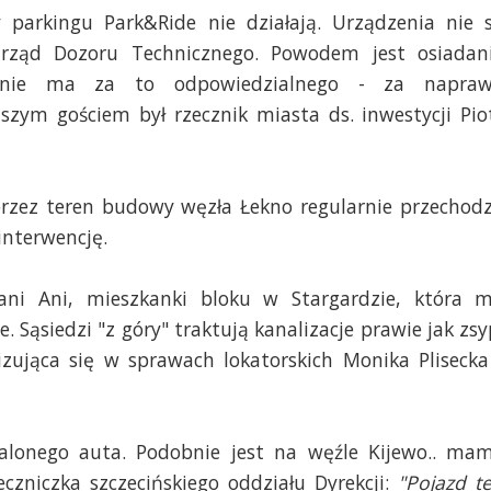
 parkingu Park&Ride nie działają. Urządzenia nie 
rząd Dozoru Technicznego. Powodem jest osiadan
nie ma za to odpowiedzialnego - za napra
szym gościem był rzecznik miasta ds. inwestycji Pio
 przez teren budowy węzła Łekno regularnie przechod
interwencję.
ni Ani, mieszkanki bloku w Stargardzie, która 
. Sąsiedzi "z góry" traktują kanalizacje prawie jak zsy
zująca się w sprawach lokatorskich Monika Plisecka
palonego auta. Podobnie jest na węźle Kijewo.. ma
czniczka szczecińskiego oddziału Dyrekcji:
"Pojazd t