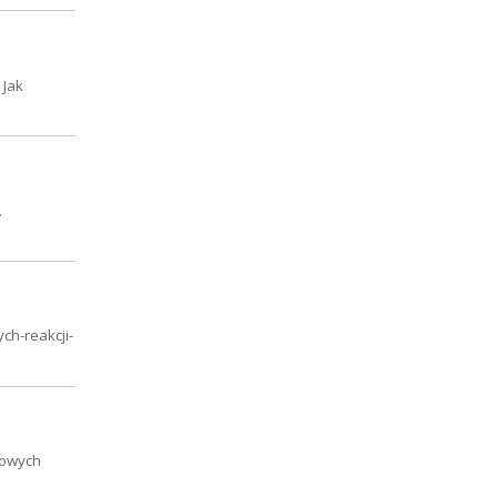
 Jak
.
ch-reakcji-
nowych