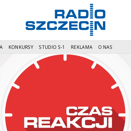
A
KONKURSY
STUDIO S-1
REKLAMA
O NAS