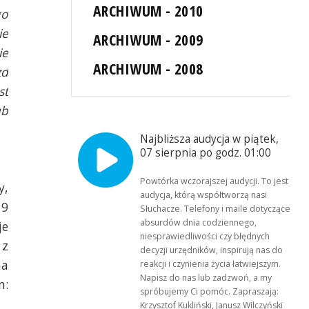
ARCHIWUM - 2010
go
ie
ARCHIWUM - 2009
ie
ARCHIWUM - 2008
zd
st
ub
Najbliższa audycja w piątek,
07 sierpnia po godz. 01:00
Powtórka wczorajszej audycji. To jest
y,
audycja, którą współtworzą nasi
 9
Słuchacze. Telefony i maile dotyczące
absurdów dnia codziennego,
je
niesprawiedliwości czy błędnych
 z
decyzji urzędników, inspirują nas do
na
reakcji i czynienia życia łatwiejszym.
Napisz do nas lub zadzwoń, a my
m:
spróbujemy Ci pomóc. Zapraszają:
Krzysztof Kukliński, Janusz Wilczyński