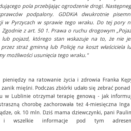
dującego pola przebijając ogrodzenie drogi. Następne
sprawców podpalony. GDDKiA dwukrotnie pisemn
i w Pyrzycach w sprawie tego wraku. Do tej pory n
j. Zgodnie z art. 50 1. Prawa o ruchu drogowym „Poja
h lub pojazd, którego stan wskazuje na to, że nie je
rzez straż gminną lub Policję na koszt właściciela l
my możliwości usunięcia tego wraku."
ą pieniędzy na ratowanie życia i zdrowia Franka Kęp
 zanik mięśni. Podczas zbiórki udało się zebrać ponad
lu w Lublinie otrzymał terapię genową - jak informu
 straszną chorobę zachorowała też 4-miesięczna Inga
iądze, ok. 10 mln. Dziś mama dziewczynki, pani Pauli
 i wszelkie informacje pod tym adrese