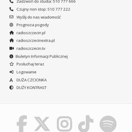
Zadzwoń do studia: 510 777 666
Czujny non stop: 510 777 222
Wyślij do nas wiadomość
Prognoza pogody
radioszczecin.pl
radioszczecinextra.pl
radioszczecin.tv
Biuletyn Informacji Publicznej
Posłuchaj teraz
Logowanie
DUŻA CZCIONKA
DUŻY KONTRAST