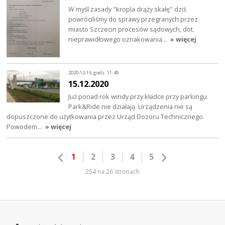
W myśl zasady "kropla drąży skałę" dziś
powróciliśmy do sprawy przegranych przez
miasto Szczecin procesów sądowych, dot.
nieprawidłowego oznakowania…
» więcej
2020-12-15, godz. 11:49
15.12.2020
Już ponad rok windy przy kładce przy parkingu
Park&Ride nie działają. Urządzenia nie są
dopuszczone do użytkowania przez Urząd Dozoru Technicznego.
Powodem…
» więcej
1
2
3
4
5
254 na 26 stronach