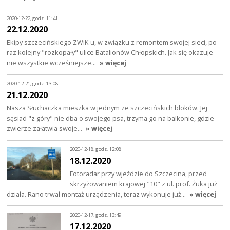
2020-12-22, godz. 11:41
22.12.2020
Ekipy szczecińskiego ZWiK-u, w związku z remontem swojej sieci, po
raz kolejny "rozkopały" ulice Batalionów Chłopskich. Jak się okazuje
nie wszystkie wcześniejsze…
» więcej
2020-12-21, godz. 13:08
21.12.2020
Nasza Słuchaczka mieszka w jednym ze szczecińskich bloków. Jej
sąsiad "z góry" nie dba o swojego psa, trzyma go na balkonie, gdzie
zwierze załatwia swoje…
» więcej
2020-12-18, godz. 12:08
18.12.2020
Fotoradar przy wjeździe do Szczecina, przed
skrzyżowaniem krajowej "10" z ul. prof. Żuka już
działa. Rano trwał montaż urządzenia, teraz wykonuje już…
» więcej
2020-12-17, godz. 13:49
17.12.2020