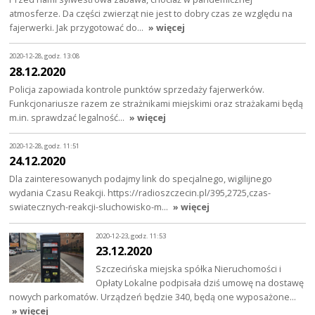
atmosferze. Da części zwierząt nie jest to dobry czas ze względu na
fajerwerki. Jak przygotować do…
» więcej
2020-12-28, godz. 13:08
28.12.2020
Policja zapowiada kontrole punktów sprzedaży fajerwerków.
Funkcjonariusze razem ze strażnikami miejskimi oraz strażakami będą
m.in. sprawdzać legalność…
» więcej
2020-12-28, godz. 11:51
24.12.2020
Dla zainteresowanych podajmy link do specjalnego, wigilijnego
wydania Czasu Reakcji. https://radioszczecin.pl/395,2725,czas-
swiatecznych-reakcji-sluchowisko-m…
» więcej
2020-12-23, godz. 11:53
23.12.2020
Szczecińska miejska spółka Nieruchomości i
Opłaty Lokalne podpisała dziś umowę na dostawę
nowych parkomatów. Urządzeń będzie 340, będą one wyposażone…
» więcej