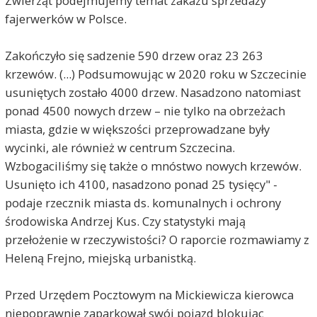
Zwierząt podejmujemy temat zakazu sprzedaży
fajerwerków w Polsce.
Zakończyło się sadzenie 590 drzew oraz 23 263
krzewów. (...) Podsumowując w 2020 roku w Szczecinie
usuniętych zostało 4000 drzew. Nasadzono natomiast
ponad 4500 nowych drzew – nie tylko na obrzeżach
miasta, gdzie w większości przeprowadzane były
wycinki, ale również w centrum Szczecina.
Wzbogaciliśmy się także o mnóstwo nowych krzewów.
Usunięto ich 4100, nasadzono ponad 25 tysięcy" -
podaje rzecznik miasta ds. komunalnych i ochrony
środowiska Andrzej Kus. Czy statystyki mają
przełożenie w rzeczywistości? O raporcie rozmawiamy z
Heleną Frejno, miejską urbanistką.
Przed Urzędem Pocztowym na Mickiewicza kierowca
niepoprawnie zaparkował swój pojazd blokując