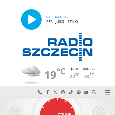
SŁUCHAJ TERAZ
RENI JUSIS - STILO
°C
jutro
pojutrze
19
°C
°C
22
24
Najlepiej po prostu do nas zadzwoń
Odwiedź nas na Facebook-u
Odwiedź nas na X
Odwiedź nas na Instagram-ie
Odwiedź nas na TikTok-u
Szukaj nas na Spotify
Wyślij do nas w
Szukaj