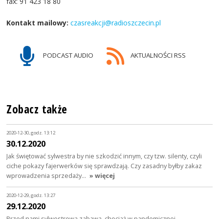
fax: 91 423 18 80
Kontakt mailowy:
czasreakcji@radioszczecin.pl
PODCAST AUDIO
AKTUALNOŚCI RSS
Zobacz także
2020-12-30, godz. 13:12
30.12.2020
Jak świętować sylwestra by nie szkodzić innym, czy tzw. silenty, czyli
ciche pokazy fajerwerków się sprawdzają. Czy zasadny byłby zakaz
wprowadzenia sprzedaży…
» więcej
2020-12-29, godz. 13:27
29.12.2020
Przed nami sylwestrowa zabawa, chociaż w pandemicznej