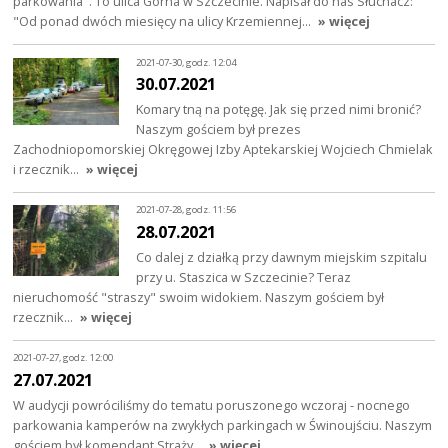
parkowania". To ulica Górna w Szczecinie. Napisał do nas Słuchacz:
"Od ponad dwóch miesięcy na ulicy Krzemiennej…
» więcej
2021-07-30, godz. 12:04
30.07.2021
Komary tną na potęgę. Jak się przed nimi bronić?
Naszym gościem był prezes
Zachodniopomorskiej Okręgowej Izby Aptekarskiej Wojciech Chmielak
i rzecznik…
» więcej
2021-07-28, godz. 11:56
28.07.2021
Co dalej z działką przy dawnym miejskim szpitalu
przy u. Staszica w Szczecinie? Teraz
nieruchomość "straszy" swoim widokiem. Naszym gościem był
rzecznik…
» więcej
2021-07-27, godz. 12:00
27.07.2021
W audycji powróciliśmy do tematu poruszonego wczoraj - nocnego
parkowania kamperów na zwykłych parkingach w Świnoujściu. Naszym
gościem był komendant Straży…
» więcej