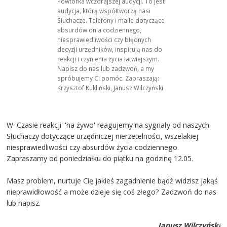
Powtórka wczorajszej audycji. To jest
audycja, którą współtworzą nasi
Słuchacze. Telefony i maile dotyczące
absurdów dnia codziennego,
niesprawiedliwości czy błędnych
decyzji urzędników, inspirują nas do
reakcji i czynienia życia łatwiejszym.
Napisz do nas lub zadzwoń, a my
spróbujemy Ci pomóc. Zapraszają:
Krzysztof Kukliński, Janusz Wilczyński
W 'Czasie reakcji' 'na żywo' reagujemy na sygnały od naszych
Słuchaczy dotyczące urzędniczej nierzetelności, wszelakiej
niesprawiedliwości czy absurdów życia codziennego.
Zapraszamy od poniedziałku do piątku na godzinę 12.05.
Masz problem, nurtuje Cię jakieś zagadnienie bądź widzisz jakąś
nieprawidłowość a może dzieje się coś złego? Zadzwoń do nas
lub napisz.
Janusz Wilczyński