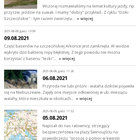
Wczoraj rozmawialiśmy na temat kultury jazdy, np.
przy tzw. jeździe na suwak. I mamy "dobry" przykład.. Z cyklu "Dziki
Szczecińskie" - tym razem zwierzęta…
» więcej
2021-08-09, godz. 13:09
09.08.2021
Część basenów na szczecińskiej Arkonce jest zamknięta. W wodzie
wykryto dziś bakterię ropy błękitnej. Z tego powodu nie można
korzystać z basenu "łezki"…
» więcej
2021-08-06, godz. 11:26
06.08.2021
Przyroda nie lubi próżni - wataha dzików pojawiła
się na Niebuszewie. Zajęły one miejsce odłowionej w ub. miesiącu
watahy, która mieszkała w okolicach…
» więcej
2021-08-05, godz. 11:52
05.08.2021
Napisali do nas ratownicy, strzegący
bezpieczeństwa na plaży Świnoujściu na
prawobrzeżu: "proszę o pomoc w kwestii