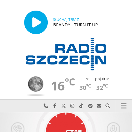
SŁUCHAJ TERAZ
BRANDY - TURN IT UP
°C
jutro
pojutrze
16
°C
°C
30
32
Najlepiej po prostu do nas zadzwoń
Odwiedź nas na Facebook-u
Odwiedź nas na X
Odwiedź nas na Instagram-ie
Odwiedź nas na TikTok-u
Szukaj nas na Spotify
Wyślij do nas w
Szukaj