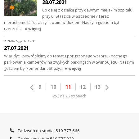
28.07.2021
Co dalej z działką przy dawnym miejskim szpitalu
przy u. Staszica w Szczecinie? Teraz
nieruchomość "straszy" swoim widokiem. Naszym gościem był
rzecznik…
» więcej
2021-07-27, godz. 12:00
27.07.2021
W audycji powróciliśmy do tematu poruszonego wczoraj - nocnego
parkowania kamperów na zwykłych parkingach w Świnoujściu. Naszym
gościem był komendant Straży…
» więcej
9
10
11
12
13
252 na 26 stronach
Zadzwoń do studia: 510 777 666
Czujny non stop: 510 777 222