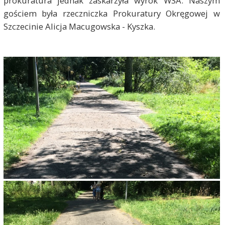
prokuratura jednak zaskarżyła wyrok WSA. Naszym
gościem była rzeczniczka Prokuratury Okręgowej w
Szczecinie Alicja Macugowska - Kyszka.