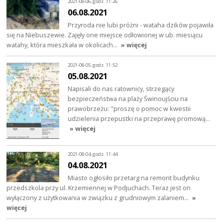
2021-08-06, godz. 11:26
06.08.2021
Przyroda nie lubi próżni - wataha dzików pojawiła
się na Niebuszewie. Zajęły one miejsce odłowionej w ub. miesiącu
watahy, która mieszkała w okolicach…
» więcej
2021-08-05, godz. 11:52
05.08.2021
Napisali do nas ratownicy, strzegący
bezpieczeństwa na plaży Świnoujściu na
prawobrzeżu: "proszę o pomoc w kwestii
udzielenia przepustki na przeprawę promową…
» więcej
2021-08-04, godz. 11:44
04.08.2021
Miasto ogłosiło przetarg na remont budynku
przedszkola przy ul. Krzemiennej w Podjuchach. Teraz jest on
wyłączony z użytkowania w związku z grudniowym zalaniem…
»
więcej