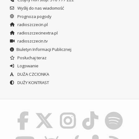
Wyślij do nas wiadomość
Prognoza pogody
radioszczecin.pl
radioszczecinextra.pl
radioszczecin.tv
Biuletyn Informacji Publicznej
Posłuchaj teraz
Logowanie
DUŻA CZCIONKA
DUŻY KONTRAST