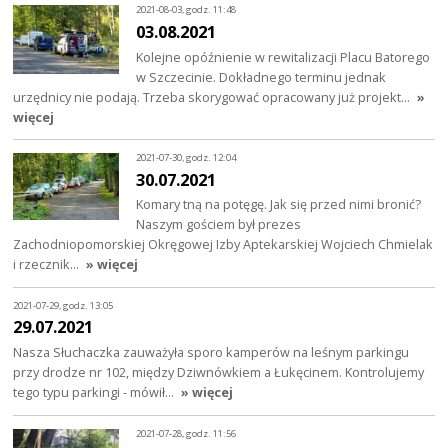
2021-08-03, godz. 11:48
03.08.2021
Kolejne opóźnienie w rewitalizacji Placu Batorego
w Szczecinie. Dokładnego terminu jednak
urzędnicy nie podają. Trzeba skorygować opracowany już projekt…
»
więcej
2021-07-30, godz. 12:04
30.07.2021
Komary tną na potęgę. Jak się przed nimi bronić?
Naszym gościem był prezes
Zachodniopomorskiej Okręgowej Izby Aptekarskiej Wojciech Chmielak
i rzecznik…
» więcej
2021-07-29, godz. 13:05
29.07.2021
Nasza Słuchaczka zauważyła sporo kamperów na leśnym parkingu
przy drodze nr 102, między Dziwnówkiem a Łukęcinem. Kontrolujemy
tego typu parkingi - mówił…
» więcej
2021-07-28, godz. 11:56