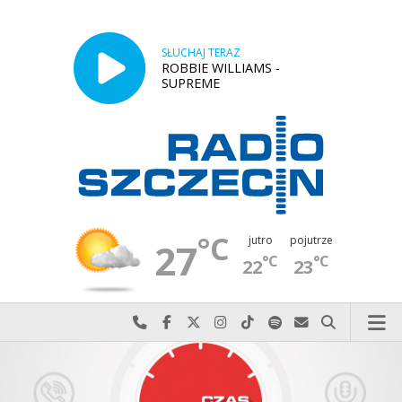
SŁUCHAJ TERAZ
ROBBIE WILLIAMS -
SUPREME
°C
jutro
pojutrze
27
°C
°C
22
23
Najlepiej po prostu do nas zadzwoń
Odwiedź nas na Facebook-u
Odwiedź nas na X
Odwiedź nas na Instagram-ie
Odwiedź nas na TikTok-u
Szukaj nas na Spotify
Wyślij do nas w
Szukaj