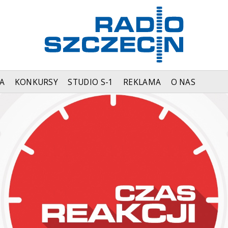
A
KONKURSY
STUDIO S-1
REKLAMA
O NAS