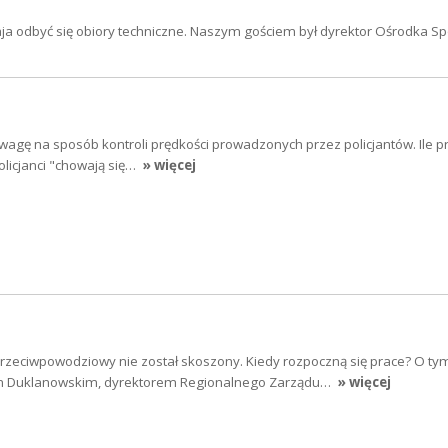
a odbyć się obiory techniczne. Naszym gościem był dyrektor Ośrodka Spo
wagę na sposób kontroli prędkości prowadzonych przez policjantów. Ile p
olicjanci "chowają się…
» więcej
przeciwpowodziowy nie został skoszony. Kiedy rozpoczną się prace? O ty
 Duklanowskim, dyrektorem Regionalnego Zarządu…
» więcej