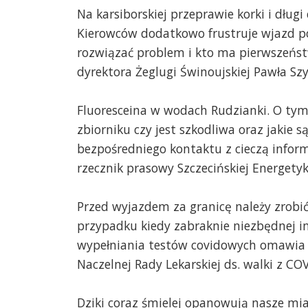
Na karsiborskiej przeprawie korki i długi
Kierowców dodatkowo frustruje wjazd po
rozwiązać problem i kto ma pierwszeńs
dyrektora Żeglugi Świnoujskiej Pawła Sz
Fluoresceina w wodach Rudzianki. O tym 
zbiorniku czy jest szkodliwa oraz jakie są
bezpośredniego kontaktu z cieczą infor
rzecznik prasowy Szczecińskiej Energetyki
Przed wyjazdem za granicę należy zrobić 
przypadku kiedy zabraknie niezbędnej i
wypełniania testów covidowych omawia w
Naczelnej Rady Lekarskiej ds. walki z COV
Dziki coraz śmielej opanowują nasze mia