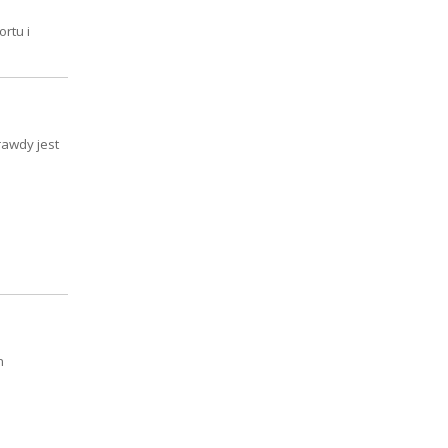
rtu i
rawdy jest
m