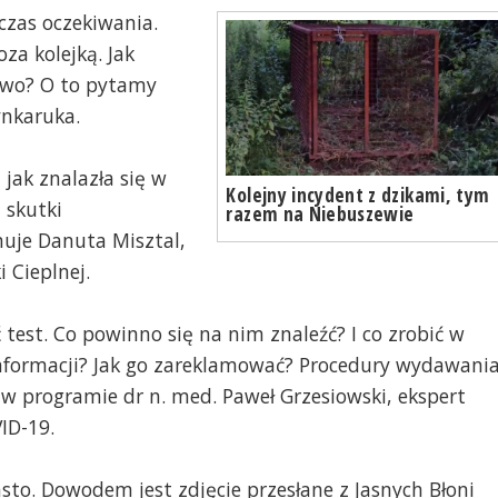
 czas oczekiwania.
za kolejką. Jak
two? O to pytamy
ynkaruka.
jak znalazła się w
Kolejny incydent z dzikami, tym
 skutki
razem na Niebuszewie
muje Danuta Misztal,
 Cieplnej.
test. Co powinno się na nim znaleźć? I co zrobić w
nformacji? Jak go zareklamować? Procedury wydawania
 programie dr n. med. Paweł Grzesiowski, ekspert
ID-19.
sto. Dowodem jest zdjęcie przesłane z Jasnych Błoni