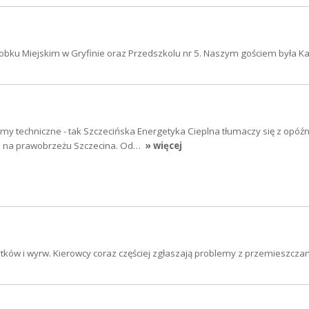
Żłobku Miejskim w Gryfinie oraz Przedszkolu nr 5. Naszym gościem była K
y techniczne - tak Szczecińska Energetyka Cieplna tłumaczy się z opóź
ła na prawobrzeżu Szczecina. Od…
» więcej
tków i wyrw. Kierowcy coraz częściej zgłaszają problemy z przemieszcza