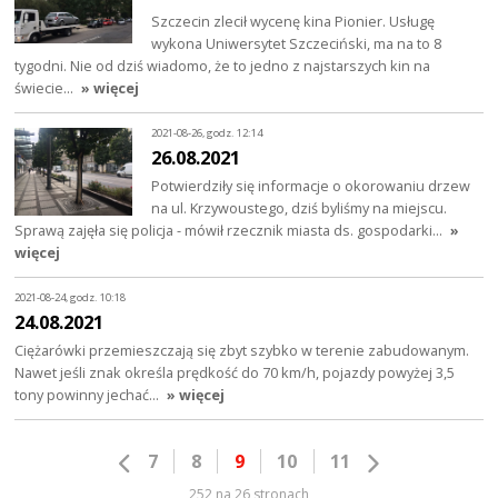
Szczecin zlecił wycenę kina Pionier. Usługę
wykona Uniwersytet Szczeciński, ma na to 8
tygodni. Nie od dziś wiadomo, że to jedno z najstarszych kin na
świecie…
» więcej
2021-08-26, godz. 12:14
26.08.2021
Potwierdziły się informacje o okorowaniu drzew
na ul. Krzywoustego, dziś byliśmy na miejscu.
Sprawą zajęła się policja - mówił rzecznik miasta ds. gospodarki…
»
więcej
2021-08-24, godz. 10:18
24.08.2021
Ciężarówki przemieszczają się zbyt szybko w terenie zabudowanym.
Nawet jeśli znak określa prędkość do 70 km/h, pojazdy powyżej 3,5
tony powinny jechać…
» więcej
7
8
9
10
11
252 na 26 stronach