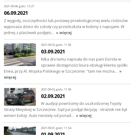
2021-09-06, godz. 13:27
06.09.2021
Z wygody, oszczędności lub postawy proekologicznej wielu rodziców
wyposaża dzieci do szkoły czy przedszkola w bidony z napojami. W
jednej z placówek podjęto…
» więcej
2021-09-03, godz. 11:58
03.09.2021
Kilka dni temu napisała do nas pani Dorota w
sprawie dostępności biura obsługi klienta spółki
Enea, przy Al. Wojska Polskiego w Szczecinie: "tam nie można…
»
więcej
2021-09-02, godz. 11:58
02.09.2021
W audycji powrócimy do uszkodzonej Toyoty
Straży Miejskiej w Szczecinie. Sąd już podjął decyzję - strażnik nie był
winien kolizji. Auto niestety od ponad…
» więcej
2021-09-01, godz. 11:54
01.09.2021