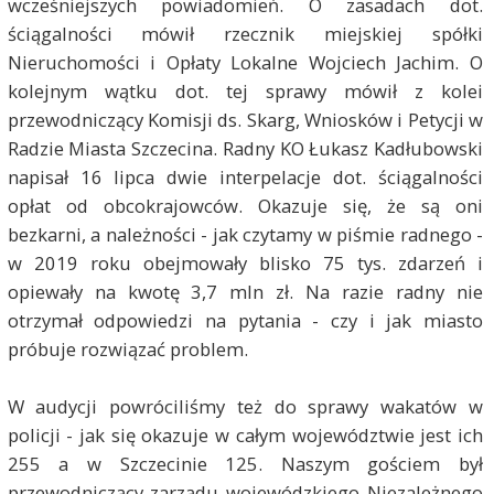
wcześniejszych powiadomień. O zasadach dot.
ściągalności mówił rzecznik miejskiej spółki
Nieruchomości i Opłaty Lokalne Wojciech Jachim. O
kolejnym wątku dot. tej sprawy mówił z kolei
przewodniczący Komisji ds. Skarg, Wniosków i Petycji w
Radzie Miasta Szczecina. Radny KO Łukasz Kadłubowski
napisał 16 lipca dwie interpelacje dot. ściągalności
opłat od obcokrajowców. Okazuje się, że są oni
bezkarni, a należności - jak czytamy w piśmie radnego -
w 2019 roku obejmowały blisko 75 tys. zdarzeń i
opiewały na kwotę 3,7 mln zł. Na razie radny nie
otrzymał odpowiedzi na pytania - czy i jak miasto
próbuje rozwiązać problem.
W audycji powróciliśmy też do sprawy wakatów w
policji - jak się okazuje w całym województwie jest ich
255 a w Szczecinie 125. Naszym gościem był
przewodniczący zarządu wojewódzkiego Niezależnego