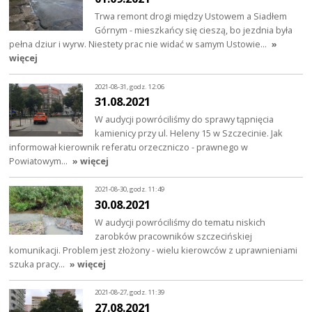
Trwa remont drogi między Ustowem a Siadłem
Górnym - mieszkańcy się cieszą, bo jezdnia była
pełna dziur i wyrw. Niestety prac nie widać w samym Ustowie…
»
więcej
2021-08-31, godz. 12:06
31.08.2021
W audycji powróciliśmy do sprawy tąpnięcia
kamienicy przy ul. Heleny 15 w Szczecinie. Jak
informował kierownik referatu orzeczniczo - prawnego w
Powiatowym…
» więcej
2021-08-30, godz. 11:49
30.08.2021
W audycji powróciliśmy do tematu niskich
zarobków pracowników szczecińskiej
komunikacji. Problem jest złożony - wielu kierowców z uprawnieniami
szuka pracy…
» więcej
2021-08-27, godz. 11:39
27.08.2021