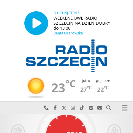
SŁUCHAJ TERAZ
WEEKENDOWE RADIO
SZCZECIN NA DZIEŃ DOBRY
do 13:00
Beata Użarowska
°C
jutro
pojutrze
23
°C
°C
27
22
Najlepiej po prostu do nas zadzwoń
Odwiedź nas na Facebook-u
Odwiedź nas na X
Odwiedź nas na Instagram-ie
Odwiedź nas na TikTok-u
Szukaj nas na Spotify
Wyślij do nas w
Szukaj