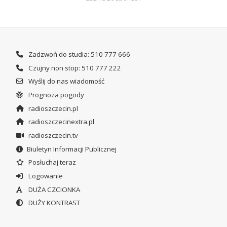
Zadzwoń do studia: 510 777 666
Czujny non stop: 510 777 222
Wyślij do nas wiadomość
Prognoza pogody
radioszczecin.pl
radioszczecinextra.pl
radioszczecin.tv
Biuletyn Informacji Publicznej
Posłuchaj teraz
Logowanie
DUŻA CZCIONKA
DUŻY KONTRAST