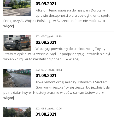
03.09.2021
Kilka dni temu napisała do nas pani Dorota w
sprawie dostępności biura obsługi klienta spółki
Enea, przy Al. Wojska Polskiego w Szczecinie: "tam nie można…
»
więcej
2021-09-02, godz. 11:58
02.09.2021
W audycji powrócimy do uszkodzonej Toyoty
Straży Miejskiej w Szczecinie. Sąd już podjął decyzję - strażnik nie był
winien kolizji. Auto niestety od ponad…
» więcej
2021-09-01, godz. 11:54
01.09.2021
Trwa remont drogi między Ustowem a Siadłem
Górnym - mieszkańcy się cieszą, bo jezdnia była
pełna dziur i wyrw. Niestety prac nie widać w samym Ustowie…
»
więcej
2021-08-31, godz. 12:06
31.08.2021