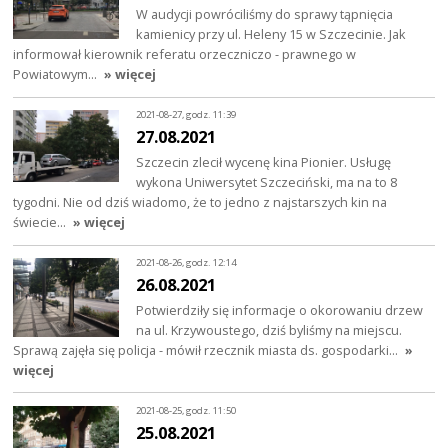
W audycji powróciliśmy do sprawy tąpnięcia
kamienicy przy ul. Heleny 15 w Szczecinie. Jak
informował kierownik referatu orzeczniczo - prawnego w
Powiatowym…
» więcej
2021-08-27, godz. 11:39
27.08.2021
Szczecin zlecił wycenę kina Pionier. Usługę
wykona Uniwersytet Szczeciński, ma na to 8
tygodni. Nie od dziś wiadomo, że to jedno z najstarszych kin na
świecie…
» więcej
2021-08-26, godz. 12:14
26.08.2021
Potwierdziły się informacje o okorowaniu drzew
na ul. Krzywoustego, dziś byliśmy na miejscu.
Sprawą zajęła się policja - mówił rzecznik miasta ds. gospodarki…
»
więcej
2021-08-25, godz. 11:50
25.08.2021