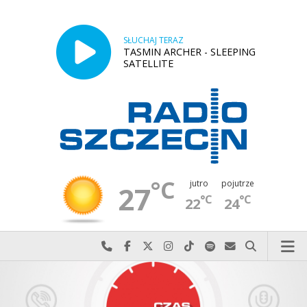
SŁUCHAJ TERAZ
TASMIN ARCHER - SLEEPING
SATELLITE
°C
jutro
pojutrze
27
°C
°C
22
24
Najlepiej po prostu do nas zadzwoń
Odwiedź nas na Facebook-u
Odwiedź nas na X
Odwiedź nas na Instagram-ie
Odwiedź nas na TikTok-u
Szukaj nas na Spotify
Wyślij do nas w
Szukaj