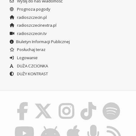
Wyślij do nas wiadomość
Prognoza pogody
radioszczecin.pl
radioszczecinextra.pl
radioszczecin.tv
Biuletyn Informacji Publicznej
Posłuchaj teraz
Logowanie
DUŻA CZCIONKA
DUŻY KONTRAST