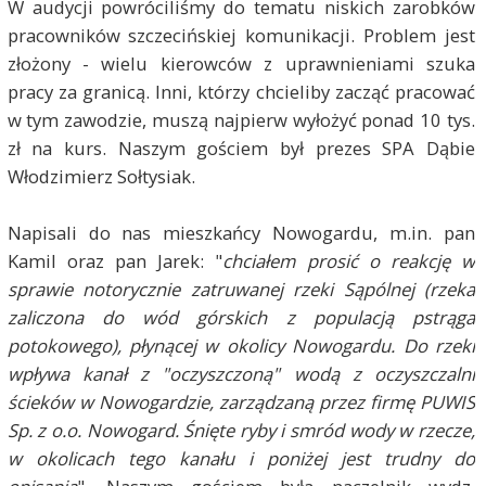
W audycji powróciliśmy do tematu niskich zarobków
pracowników szczecińskiej komunikacji. Problem jest
złożony - wielu kierowców z uprawnieniami szuka
pracy za granicą. Inni, którzy chcieliby zacząć pracować
w tym zawodzie, muszą najpierw wyłożyć ponad 10 tys.
zł na kurs. Naszym gościem był prezes SPA Dąbie
Włodzimierz Sołtysiak.
Napisali do nas mieszkańcy Nowogardu, m.in. pan
Kamil oraz pan Jarek: "
chciałem prosić o reakcję w
sprawie notorycznie zatruwanej rzeki Sąpólnej (rzeka
zaliczona do wód górskich z populacją pstrąga
potokowego), płynącej w okolicy Nowogardu. Do rzeki
wpływa kanał z "oczyszczoną" wodą z oczyszczalni
ścieków w Nowogardzie, zarządzaną przez firmę PUWIS
Sp. z o.o. Nowogard. Śnięte ryby i smród wody w rzecze,
w okolicach tego kanału i poniżej jest trudny do