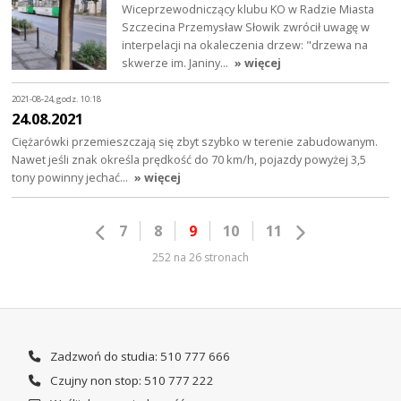
Wiceprzewodniczący klubu KO w Radzie Miasta
Szczecina Przemysław Słowik zwrócił uwagę w
interpelacji na okaleczenia drzew: "drzewa na
skwerze im. Janiny…
» więcej
2021-08-24, godz. 10:18
24.08.2021
Ciężarówki przemieszczają się zbyt szybko w terenie zabudowanym.
Nawet jeśli znak określa prędkość do 70 km/h, pojazdy powyżej 3,5
tony powinny jechać…
» więcej
7
8
9
10
11
252 na 26 stronach
Zadzwoń do studia: 510 777 666
Czujny non stop: 510 777 222